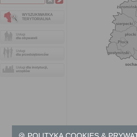
żuromińsk
WYSZUKIWARKA
TERYTORIALNA
sierpecki
płocki
Usługi
dla obywateli
Płock
Usługi
gostyniński
dla przedsiębiorców
socha
Usługi
dla instytucji,
urzędów
🍪 POLITYKA COOKIES & PRYWA