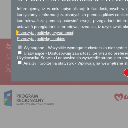
Informujemy, iż w celu optymalizacji treści dostępnych w
korzystamy z informacji zapisanych za pomocą plików cookie
kontrolować za pomocą ustawień swojej przeglądarki inter
ustawień przeglądarki internetowej oznacza, iż użytkownik ak
Przeczytaj politykę prywatności
Przeczytaj politykę cookies
Urząd Marszałkowski Województwa
eUrząd:
Usługi dla obywateli
|
Usług
Wymagane - Wszystkie wymagane ciasteczka niezbędne do
Mazowieckiego w Warszawie
Pomoc:
Informacja dla nowych uż
Ułatwiające - Dostosowują zawartości Serwisu do preferen
ul. Jagiellońska 26
Użytkownika Serwisu i odpowiednio wyświetlić stronę interne
03-719 Warszawa
Analizy i tworzenia statystyk - Wpływają na wewnętrzne st
tel. (+48 22) 5979-100
fax (+48 22) 5979-290
e-mail: urzad@wrotamazowsza.pl