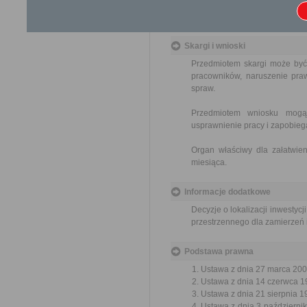
Urzędzie lub data jego nadani
opłat.
Skargi i wnioski
Przedmiotem skargi może być
pracowników, naruszenie praw
spraw.
Przedmiotem wniosku mogą 
usprawnienie pracy i zapobieg
Organ właściwy dla załatwien
miesiąca.
Informacje dodatkowe
Decyzje o lokalizacji inwest
przestrzennego dla zamierzeń 
Podstawa prawna
Ustawa z dnia 27 marca 2003
Ustawa z dnia 14 czerwca 19
Ustawa z dnia 21 sierpnia 19
Ustawa z dnia 3 październik