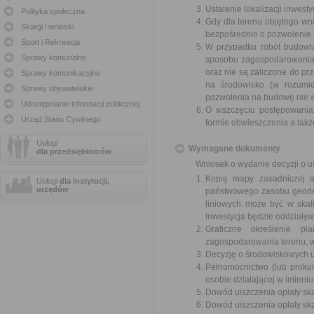
Ustalenie lokalizacji inwest
Polityka społeczna
Gdy dla terenu objętego w
Skargi i wnioski
bezpośrednio o pozwolenie
Sport i Rekreacja
W przypadku robót budowla
Sprawy komunalne
sposobu zagospodarowania t
oraz nie są zaliczone do 
Sprawy komunikacyjne
na środowisko (w rozumie
Sprawy obywatelskie
pozwolenia na budowę nie wyd
Udostępnianie informacji publicznej
O wszczęciu postępowania,
Urząd Stanu Cywilnego
formie obwieszczenia a tak
Usługi
Wymagane dokumenty
dla przedsiębiorców
Wniosek o wydanie decyzji o ust
Kopię mapy zasadniczej a
Usługi
dla instytucji,
urzędów
państwowego zasobu geodezy
liniowych może być w skal
inwestycja będzie oddziaływ
Graficzne określenie p
zagospodarowania terenu, w
Decyzję o środowiskowych u
Pełnomocnictwo (lub proku
osobie działającej w imieniu
Dowód uiszczenia opłaty ska
Dowód uiszczenia opłaty sk