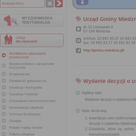
WYSZUKIWARKA
Urząd Gminy Miedz
TERYTORIALNA
pl. 11 Listopada 4
07-106 Miedzna
Usługi
telefon: 25 691 83 27 25 691 8
dla obywateli
fax: 25 691 83 27 25 691 83 28
http://gmina-miedzna.pl/
Architektura i planowanie
przestrzenne
Bezpieczeństwo i zarządzanie
kryzysowe
Drogownictwo
Wydanie decyzji o us
Działalność gospodarcza
Geodezja i Kartografia
Ogólny opis
Geodezja i Kataster
Wydanie decyzji o ustaleniu lok
Gospodarka nieruchomościami
Konserwacja zabytków
Opis skrócony
Ochrona Środowiska
Inwestycja celu publiczneg
Oświata
decyzji o ustaleniu lokalizac
Podatki i opłaty lokalne
Działania, które są celem
Polityka lokalowa
nieruchomościami.