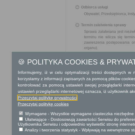
Odbiorca usługi
Obywatel, Przedsiębiorca, Insty
Termin załatwienia sprawy
Sprawa załatwiana jest niezw
terminu nie wlicza się term
zawieszenia postępowania o
organu).
W przypadku spraw szczególni
🍪 POLITYKA COOKIES & PRYWA
Informacja
Informujemy, iż w celu optymalizacji treści dostępnych w
korzystamy z informacji zapisanych za pomocą plików cookie
Dodatkowe informac
kontrolować za pomocą ustawień swojej przeglądarki inter
ustawień przeglądarki internetowej oznacza, iż użytkownik ak
Opłata
Przeczytaj politykę prywatności
107 zł - opłata skarbowa o
Przeczytaj politykę cookies
17 zł - opłata skarbowa za 
Wymagane - Wszystkie wymagane ciasteczka niezbędne do
Tryb odwoławczy
Ułatwiające - Dostosowują zawartości Serwisu do preferen
Użytkownika Serwisu i odpowiednio wyświetlić stronę interne
Odwołanie wnosi się do wła
Analizy i tworzenia statystyk - Wpływają na wewnętrzne st
rozstrzygnięcia, za pośredni