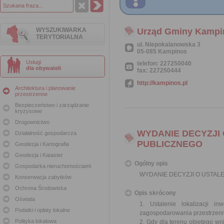
WYSZUKIWARKA
Urząd Gminy Kampi
TERYTORIALNA
ul. Niepokalanowska 3
05-085 Kampinos
Usługi
telefon: 227250040
dla obywateli
fax: 227250444
http://kampinos.pl
Architektura i planowanie
przestrzenne
Bezpieczeństwo i zarządzanie
kryzysowe
Drogownictwo
WYDANIE DECYZJI 
Działalność gospodarcza
PUBLICZNEGO
Geodezja i Kartografia
Geodezja i Kataster
Ogólny opis
Gospodarka nieruchomościami
WYDANIE DECYZJI O USTALE
Konserwacja zabytków
Ochrona Środowiska
Opis skrócony
Oświata
1. Ustalenie lokalizacji i
Podatki i opłaty lokalne
zagospodarowania przestrzenn
Polityka lokalowa
2. Gdy dla terenu objętego w