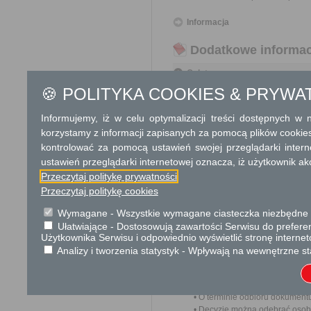
Informacja
Dodatkowe informac
Opłata
🍪 POLITYKA COOKIES & PRYWA
brak opłaty
Informujemy, iż w celu optymalizacji treści dostępnych w
Tryb odwoławczy
korzystamy z informacji zapisanych za pomocą plików cookie
Do Samorządowego Kolegi
kontrolować za pomocą ustawień swojej przeglądarki inter
pośrednictwem Burmistrza Gr
ustawień przeglądarki internetowej oznacza, iż użytkownik ak
Przeczytaj politykę prywatności
Skargi i wnioski
Przeczytaj politykę cookies
------------------
Wymagane - Wszystkie wymagane ciasteczka niezbędne do
Ułatwiające - Dostosowują zawartości Serwisu do preferen
Informacje dodatkowe
Użytkownika Serwisu i odpowiednio wyświetlić stronę interne
• Wezwanie do uiszczenia należ
Analizy i tworzenia statystyk - Wpływają na wewnętrzne st
• Decyzje o lokalizacji 
zagospodarowania przestrz
nieruchomościami.
• O terminie odbioru dokument
• Decyzję można odebrać osob