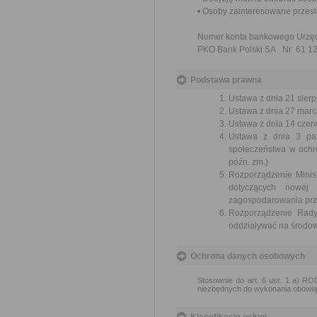
• Osoby zainteresowane przesł
Numer konta bankowego Urzę
PKO Bank Polski SA Nr 61 12
Podstawa prawna
Ustawa z dnia 21 sierp
Ustawa z dnia 27 marc
Ustawa z dnia 14 czer
Ustawa z dnia 3 paźd
społeczeństwa w ochr
późn. zm.)
Rozporządzenie Minis
dotyczących nowej
zagospodarowania prze
Rozporządzenie Rady
oddziaływać na środowi
Ochrona danych osobowych
Stosownie do art. 6 ust. 1 a) 
niezbędnych do wykonania obowią