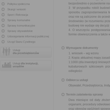
bezpośrednio o pozwolenie na
Polityka społeczna
3 W przypadku robót budowla
Skargi i wnioski
sposobu zagospodarowania ter
Sport i Rekreacja
oraz nie są zaliczone do prz
Sprawy komunalne
środowisko (w rozumieniu prz
budowę nie wydaje się decyzji o
Sprawy komunikacyjne
4. O wszczęciu postępowania
Sprawy obywatelskie
formie obwieszczenia a także 
Udostępnianie informacji publicznej
Urząd Stanu Cywilnego
Wymagane dokumenty
Usługi
dla przedsiębiorców
1. wniosek – wg wzoru
2. Kopia aktualnej mapy zasad
1:1000 (dla inwestycji liniowyc
Usługi
dla instytucji,
urzędów
kubaturowych szkicowym prz
odległości
Odbiorca usługi
Obywatel, Przedsiębiorca, Insty
Termin załatwienia sprawy
Dwa miesiące od daty złożen
organami, procedury odwoławc
oraz okresów opóźnień spowod