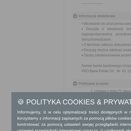
------------------
Informacje dodatkowe
• Wezwanie do uiszczenia należ
• Decyzje o lokalizacji 
zagospodarowania przestrz
nieruchomościami.
• O terminie odbioru dokument
• Decyzję można odebrać osob
• Osoby zainteresowane przesł
Numer konta bankowego Urzę
PKO Bank Polski SA Nr 61 12
Podstawa prawna
Ustawa z dnia 21 sierp
Ustawa z dnia 27 marc
🍪 POLITYKA COOKIES & PRYWA
Ustawa z dnia 14 czer
Ustawa z dnia 3 paźd
Informujemy, iż w celu optymalizacji treści dostępnych w
społeczeństwa w ochr
późn. zm.)
korzystamy z informacji zapisanych za pomocą plików cookie
Rozporządzenie Minis
kontrolować za pomocą ustawień swojej przeglądarki inter
dotyczących nowej
ustawień przeglądarki internetowej oznacza, iż użytkownik ak