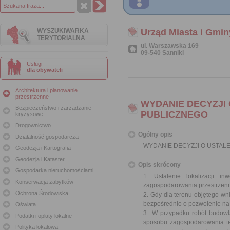
WYSZUKIWARKA
Urząd Miasta i Gmin
TERYTORIALNA
ul. Warszawska 169
09-540 Sanniki
Usługi
dla obywateli
Architektura i planowanie
przestrzenne
WYDANIE DECYZJI 
Bezpieczeństwo i zarządzanie
PUBLICZNEGO
kryzysowe
Drogownictwo
Ogólny opis
Działalność gospodarcza
WYDANIE DECYZJI O USTALE
Geodezja i Kartografia
Geodezja i Kataster
Opis skrócony
Gospodarka nieruchomościami
1. Ustalenie lokalizacji i
Konserwacja zabytków
zagospodarowania przestrzenn
Ochrona Środowiska
2. Gdy dla terenu objętego w
bezpośrednio o pozwolenie na
Oświata
3 W przypadku robót budowla
Podatki i opłaty lokalne
sposobu zagospodarowania ter
Polityka lokalowa