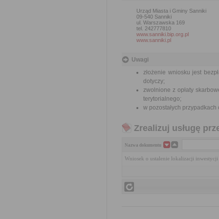
Urząd Miasta i Gminy Sanniki
09-540 Sanniki
ul. Warszawska 169
tel. 242777810
www.sanniki.bip.org.pl
www.sanniki.pl
Uwagi
złożenie wniosku jest bezpł
dotyczy;
zwolnione z opłaty skarbow
terytorialnego;
w pozostałych przypadkach op
Zrealizuj usługę prz
Nazwa dokumentu
Wniosek o ustalenie lokalizacji inwestycj