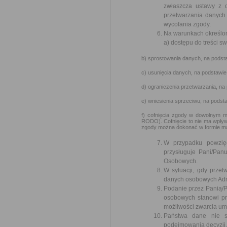
zwłaszcza ustawy z 
przetwarzania danych 
wycofania zgody.
Na warunkach określon
a) dostępu do treści s
b) sprostowania danych, na podsta
c) usunięcia danych, na podstawie
d) ograniczenia przetwarzania, na
e) wniesienia sprzeciwu, na podst
f) cofnięcia zgody w dowolnym m
RODO). Cofnięcie to nie ma wpływ
zgody można dokonać w formie ma
W przypadku powzię
przysługuje Pani/Pa
Osobowych.
W sytuacji, gdy prze
danych osobowych Admi
Podanie przez Panią/P
osobowych stanowi pr
możliwości zwarcia um
Państwa dane nie są
podejmowania decyzji, 