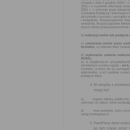
Ustawa z dnia 6 grudnia 2008 r. 
2011 r. o systemie informacji ośw
2001 r. o ochronie praw lokator
Centralnej Ewidencji i Informacji 
utrzymaniu czystości i porządku 
i budynków, Rozporządzenie Rady
wniosków, Rozporządzenie Ministra
innych aktów prawa powszechnie o
b)
realizacji umów lub podjęcia
c)
zawierania umów przez oso
kontaktu
, co stanowi nasz uzasad
d)
wykonania zadania realizo
RODO,
e) w wyjątkowych przypadkach
określonym w treści zgody
- art.6
kontaktu, a które nie są wymagan
dobrowolne, a ich podanie oznac
podają te dane.
W związku z przetwar
mogą być:
a) organy władzy publicznej ora
zakresie i w celach, które wynik
b) inne podmioty, które przetw
usług hostingowych.
Pani/Pana dane osobow
po tym czasie przez