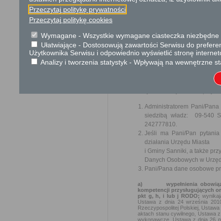
zagospodarowania prze
Przeczytaj politykę prywatności
Rozporządzenie Rady
Przeczytaj politykę cookies
oddziaływać na środowi
Wymagane - Wszystkie wymagane ciasteczka niezbędne do
Ochrona danych osobowych
Ułatwiające - Dostosowują zawartości Serwisu do preferen
Użytkownika Serwisu i odpowiednio wyświetlić stronę interne
KLAUZULA INFORMACYJNA O
Analizy i tworzenia statystyk - Wpływają na wewnętrzne st
W związku z realizacją wymogów R
ochrony osób fizycznych w zwią
uchylenia dyrektywy 95/46/WE (og
danych osobowych oraz o przysłu
Administratorem Pani/Pana
siedzibą władz: 09-540 S
242777810.
Jeśli ma Pani/Pan pytani
działania Urzędu Miasta
i Gminy Sanniki, a także p
Danych Osobowych w Urzędz
Pani/Pana dane osobowe prz
a)
wypełnienia obowiąz
kompetencji przysługujących or
pkt g, h, i lub j RODO;
wynika
Ustawa z dnia 24 września 2010
Rzeczypospolitej Polskiej, Ustawa 
aktach stanu cywilnego, Ustawa z
wykonawcze, Ustawa z dnia 26 paź