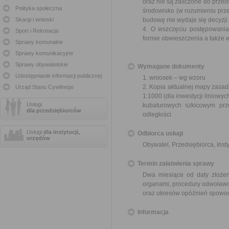
oraz nie są zaliczone do prz
Polityka społeczna
środowisko (w rozumieniu prz
Skargi i wnioski
budowę nie wydaje się decyzji o
4. O wszczęciu postępowania
Sport i Rekreacja
formie obwieszczenia a także 
Sprawy komunalne
Sprawy komunikacyjne
Sprawy obywatelskie
Wymagane dokumenty
Udostępnianie informacji publicznej
1. wniosek – wg wzoru
2. Kopia aktualnej mapy zasad
Urząd Stanu Cywilnego
1:1000 (dla inwestycji liniowyc
Usługi
kubaturowych szkicowym prz
dla przedsiębiorców
odległości
Usługi
dla instytucji,
Odbiorca usługi
urzędów
Obywatel, Przedsiębiorca, Insty
Termin załatwienia sprawy
Dwa miesiące od daty złożen
organami, procedury odwoławc
oraz okresów opóźnień spowod
Informacja