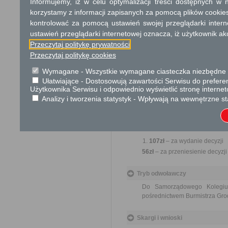
Informujemy, iż w celu optymalizacji treści dostępnych w
Obywatel
korzystamy z informacji zapisanych za pomocą plików cookie
Termin załatwienia sprawy
kontrolować za pomocą ustawień swojej przeglądarki inter
ustawień przeglądarki internetowej oznacza, iż użytkownik ak
Dwa miesiące od daty złożen
organami, procedury odwoławc
Przeczytaj politykę prywatności
oraz okresów opóźnień spowod
Przeczytaj politykę cookies
Informacja
Wymagane - Wszystkie wymagane ciasteczka niezbędne do
Ułatwiające - Dostosowują zawartości Serwisu do preferen
Użytkownika Serwisu i odpowiednio wyświetlić stronę interne
Dodatkowe informac
Analizy i tworzenia statystyk - Wpływają na wewnętrzne st
Opłata
Opłaty wnoszone są w kasie Urzę
107zł
– za wydanie decyzji
56zł
– za przeniesienie decyzj
Tryb odwoławczy
Do Samorządowego Kolegi
pośrednictwem Burmistrza Gr
Skargi i wnioski