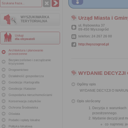
WYSZUKIWARKA
Urząd Miasta i Gmi
TERYTORIALNA
ul. Rębowska 37
09-450 Wyszogród
Usługi
telefon: 24 267 26 00
dla obywateli
http://wyszogrod.pl
Architektura i planowanie
przestrzenne
Bezpieczeństwo i zarządzanie
kryzysowe
Drogownictwo
WYDANIE DECYZJ
Działalność gospodarcza
Geodezja i Kartografia
Ogólny opis
Geodezja i Kataster
WYDANIE DECYZJI O WARU
Gospodarka nieruchomościami
Opis skrócony
Konserwacja zabytków
Ochrona Środowiska
Decyzja o warunkach 
przestrzennego.
Oświata
Wydanie decyzji jest 
Podatki i opłaty lokalne
co najmniej j
Polityka lokalowa