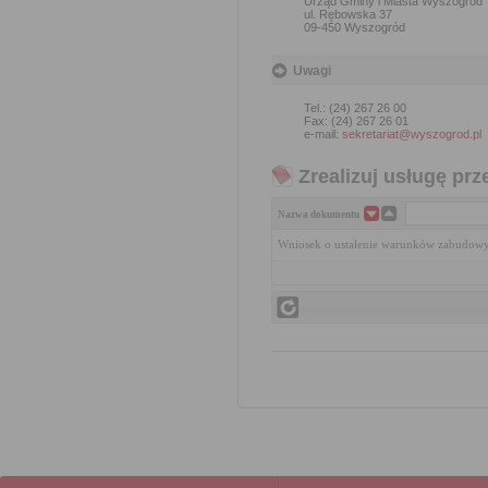
Urząd Gminy i Miasta Wyszogród
ul. Rębowska 37
09-450 Wyszogród
Uwagi
Tel.: (24) 267 26 00
Fax: (24) 267 26 01
e-mail:
sekretariat@wyszogrod.pl
Zrealizuj usługę prz
Nazwa dokumentu
Wniosek o ustalenie warunków zabudow