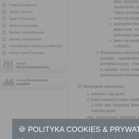
który pozwala
Polityka społeczna
parametrów, c
Skargi i wnioski
i formy archit
teren ma dostę
Sport i Rekreacja
uzbrojenie ter
Sprawy komunalne
wykonanie uz
Sprawy komunikacyjne
jednostką orga
Sprawy obywatelskie
teren nie wyma
Udostępnianie informacji publicznej
i nieleśne.
W przypadku robót bud
Urząd Stanu Cywilnego
sposobu zagospodar
Usługi
architektonicznej o
dla przedsiębiorców
w sprawie oceny oddz
budowlanych niewymag
Usługi
dla instytucji,
urzędów
Wymagane dokumenty
wniosek –
wg wzoru
Kopia aktualnej mapy zasadn
1:1000 (dla inwestycji lin
inwestycyjnym
oraz oznaczonymi granicami 
krotnej szerokości frontu działk
🍪 POLITYKA COOKIES & PRYWA
Odbiorca usługi