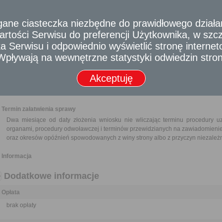
Wymagane dokumenty
e ciasteczka niezbędne do prawidłowego działania
1. wniosek – wg wzoru
rtości Serwisu do preferencji Użytkownika, w szcze
2. Kopia aktualnej mapy zasadniczej, przyjętej do państwowego zasobu geodezy
1:1000 (dla inwestycji liniowych 1:2000) – 1-szy egz. oryginalny, 2-gi egz. z oz
 Serwisu i odpowiednio wyświetlić stronę interne
kubaturowych szkicowym przedstawieniem zamiaru inwestycyjnego oraz p
- Wpływają na wewnętrzne statystyki odwiedzin stro
odległości
Akceptuję
Odbiorca usługi
Obywatel, Przedsiębiorca, Instytucja
Termin załatwienia sprawy
Dwa miesiące od daty złożenia wniosku nie wliczając terminu procedury 
organami, procedury odwoławczej i terminów przewidzianych na zawiadomienie
oraz okresów opóźnień spowodowanych z winy strony albo z przyczyn niezależ
Informacja
Dodatkowe informacje
Opłata
brak opłaty