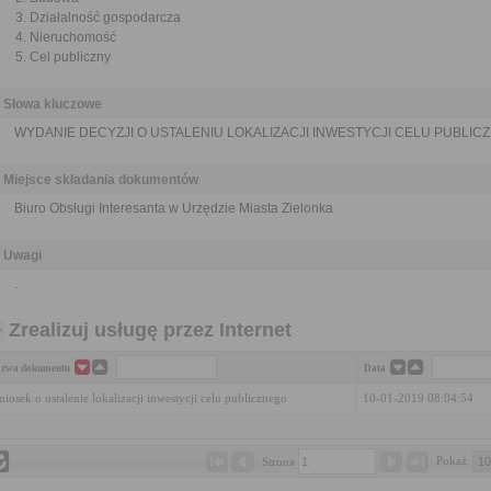
Działalność gospodarcza
Nieruchomość
Cel publiczny
Słowa kluczowe
WYDANIE DECYZJI O USTALENIU LOKALIZACJI INWESTYCJI CELU PUBLIC
Miejsce składania dokumentów
Biuro Obsługi Interesanta w Urzędzie Miasta Zielonka
Uwagi
.
Zrealizuj usługę przez Internet
zwa dokumentu
Data
iosek o ustalenie lokalizacji inwestycji celu publicznego
10-01-2019 08:04:54
Pokaż 
Strona 