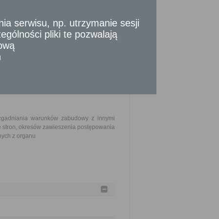
 serwisu, np. utrzymanie sesji
gólności pliki te pozwalają
jnego i kartograficznego w skali 1:500 lub
naczonym terenem inwestycji a dla inwestycji
tową
odaniem charakterystycznych wymiarów i
n
uzgadniania warunków zabudowy z innymi
 stron, okresów zawieszenia postępowania
nych z organu