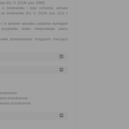
go (Dz. U. 2018r. poz. 2096)
 o środowisku i jego ochronie, udziale
na środowisko (Dz. U. 2024r. poz. 1112 z
4 r. w sprawie sposobu ustalania wymagań
 przypadku braku miejscowego planu
rawie przedsięwzięć mogących znacząco
rzestrzenne
wanie przestrzenne
nowanie przestrzenne