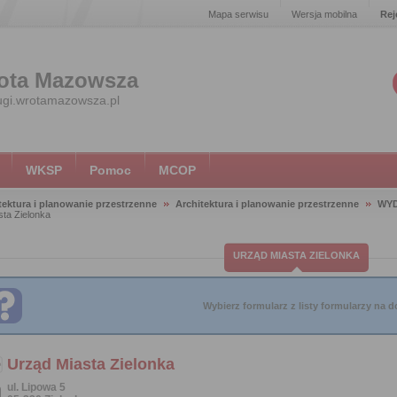
Mapa serwisu
Wersja mobilna
Rej
ota Mazowsza
ugi.wrotamazowsza.pl
WKSP
Pomoc
MCOP
tektura i planowanie przestrzenne
Architektura i planowanie przestrzenne
WYD
ta Zielonka
URZĄD MIASTA ZIELONKA
Wybierz formularz z listy formularzy na do
Urząd Miasta Zielonka
ul. Lipowa 5