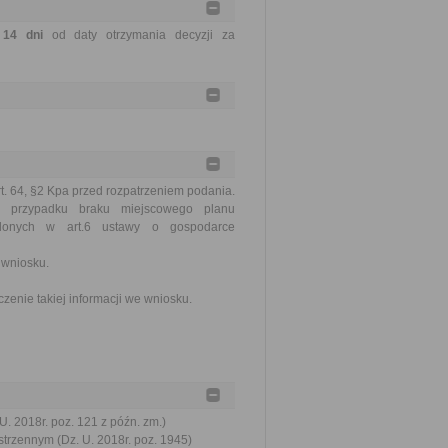
e
14 dni
od daty otrzymania decyzji za
t. 64, §2 Kpa przed rozpatrzeniem podania.
w przypadku braku miejscowego planu
eślonych w art.6 ustawy o gospodarce
 wniosku.
enie takiej informacji we wniosku.
. 2018r. poz. 121 z późn. zm.)
trzennym (Dz. U. 2018r. poz. 1945)