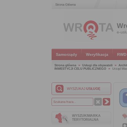
Strona Główna
Wr
e-usl
Samorządy
Weryfikacja
RWD
Strona główna
Usługi dla obywateli
Archi
INWESTYCJI CELU PUBLICZNEGO
Urząd Mias
WYSZUKAJ
USŁUGĘ
WYSZUKIWARKA
TERYTORIALNA