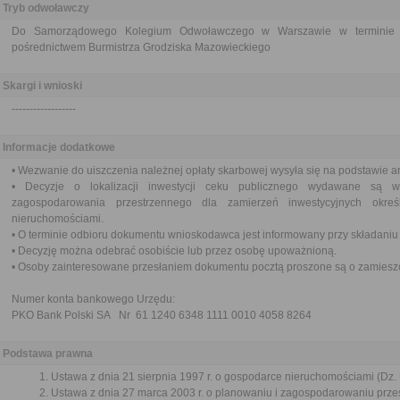
Tryb odwoławczy
Do Samorządowego Kolegium Odwoławczego w Warszawie w termini
pośrednictwem Burmistrza Grodziska Mazowieckiego
Skargi i wnioski
------------------
Informacje dodatkowe
• Wezwanie do uiszczenia należnej opłaty skarbowej wysyła się na podstawie ar
• Decyzje o lokalizacji inwestycji ceku publicznego wydawane są 
zagospodarowania przestrzennego dla zamierzeń inwestycyjnych okr
nieruchomościami.
• O terminie odbioru dokumentu wnioskodawca jest informowany przy składaniu
• Decyzję można odebrać osobiście lub przez osobę upoważnioną.
• Osoby zainteresowane przesłaniem dokumentu pocztą proszone są o zamieszcz
Numer konta bankowego Urzędu:
PKO Bank Polski SA Nr 61 1240 6348 1111 0010 4058 8264
Podstawa prawna
Ustawa z dnia 21 sierpnia 1997 r. o gospodarce nieruchomościami (Dz. U
Ustawa z dnia 27 marca 2003 r. o planowaniu i zagospodarowaniu przes