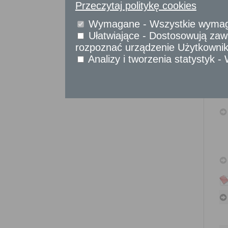
Sprawy komunikacyjne
Przeczytaj politykę cookies
Sprawy obywatelskie
Wymagane - Wszystkie wymagan
Udostępnianie informacji publicznej
Ułatwiające - Dostosowują zawa
Urząd Stanu Cywilnego
rozpoznać urządzenie Użytkownika
Usługi
Analizy i tworzenia statystyk 
dla przedsiębiorców
Usługi
dla instytucji,
urzędów