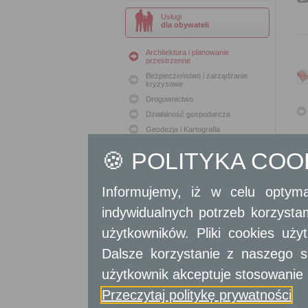
Usługi
dla obywateli
Architektura i planowanie
przestrzenne
Bezpieczeństwo i zarządzanie
kryzysowe
Drogownictwo
Działalność gospodarcza
Geodezja i Kartografia
Geodezja i Kataster
🍪 POLITYKA CO
Gospodarka nieruchomościami
Konserwacja zabytków
Informujemy, iż w celu optyma
Ochrona Środowiska
Oświata
indywidualnych potrzeb korzyst
Podatki i opłaty lokalne
użytkowników. Pliki cookies uż
Polityka lokalowa
Polityka społeczna
Dalsze korzystanie z naszego s
Skargi i wnioski
użytkownik akceptuje stosowanie 
Sport i Rekreacja
Przeczytaj politykę prywatności
Sprawy komunalne