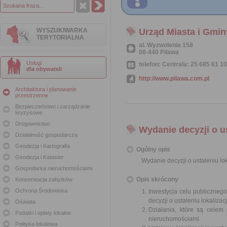
WYSZUKIWARKA
Urząd Miasta i Gmin
TERYTORIALNA
al. Wyzwolenia 158
08-440 Pilawa
Usługi
telefon: Centrala: 25 685 61 10
dla obywateli
http://www.pilawa.com.pl
Architektura i planowanie
przestrzenne
Bezpieczeństwo i zarządzanie
kryzysowe
Drogownictwo
Wydanie decyzji o us
Działalność gospodarcza
Geodezja i Kartografia
Ogólny opis
Geodezja i Kataster
Wydanie decyzji o ustaleniu lok
Gospodarka nieruchomościami
Opis skrócony
Konserwacja zabytków
Ochrona Środowiska
Inwestycja celu publiczneg
decyzji o ustaleniu lokalizac
Oświata
Działania, które są celem
Podatki i opłaty lokalne
nieruchomościami.
Polityka lokalowa