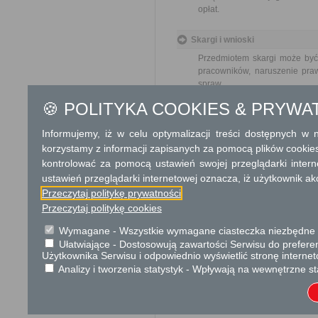
opłat.
Skargi i wnioski
Przedmiotem skargi może być
pracowników, naruszenie praw
spraw.
🍪 POLITYKA COOKIES & PRYWA
Przedmiotem wniosku mogą 
usprawnienie pracy i zapobieg
Informujemy, iż w celu optymalizacji treści dostępnych w
korzystamy z informacji zapisanych za pomocą plików cookie
Organ właściwy dla załatwien
miesiąca.
kontrolować za pomocą ustawień swojej przeglądarki inter
ustawień przeglądarki internetowej oznacza, iż użytkownik ak
Informacje dodatkowe
Przeczytaj politykę prywatności
Przeczytaj politykę cookies
Decyzje o lokalizacji inwest
przestrzennego dla zamierzeń 
Wymagane - Wszystkie wymagane ciasteczka niezbędne do
Ułatwiające - Dostosowują zawartości Serwisu do preferen
Podstawa prawna
Użytkownika Serwisu i odpowiednio wyświetlić stronę interne
Analizy i tworzenia statystyk - Wpływają na wewnętrzne st
Ustawa z dnia 27 marca 2003
Ustawa z dnia 14 czerwca 19
Ustawa z dnia 21 sierpnia 19
Ustawa z dnia 3 październik