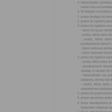
Administrator przetw
umów oraz na podstawi
W związku z przetwarz
prawo dostępu do dany
prawo do żądania spr
prawo do żądania usun
- dane nie są już niez
- osoba, której dane 
- osoba, której dan
przetwarzania danych 
- dane osobowe przet
- dane osobowe muszą 
prawo do żądania ogra
- osoba, której dane 
- przetwarzanie danyc
żądając w zamian ich 
- Administrator nie p
ustalenia, obrony lub 
- osoba, której dane
uzasadnione podstawy 
prawo do przenoszeni
prawo sprzeciwu wobe
Dane udostępnione pr
będą tylko instytucje