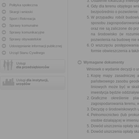
Ustalenie lokalizacji inwest
Polityka społeczna
Gdy dla terenu objętego w
bezpośrednio o pozwolenie
Skargi i wnioski
W przypadku robót budowla
Sport i Rekreacja
sposobu zagospodarowania t
Sprawy komunalne
oraz nie są zaliczone do 
Sprawy komunikacyjne
na środowisko (w rozumie
Sprawy obywatelskie
pozwolenia na budowę nie wyd
O wszczęciu postępowania,
Udostępnianie informacji publicznej
formie obwieszczenia a tak
Urząd Stanu Cywilnego
Wymagane dokumenty
Usługi
dla przedsiębiorców
Wniosek o wydanie decyzji o ust
Kopię mapy zasadniczej a
Usługi
dla instytucji,
państwowego zasobu geodezy
urzędów
liniowych może być w skal
inwestycja będzie oddziaływ
Graficzne określenie p
zagospodarowania terenu, w
Decyzję o środowiskowych u
Pełnomocnictwo (lub proku
osobie działającej w imieniu
Dowód uiszczenia opłaty ska
Dowód uiszczenia opłaty sk