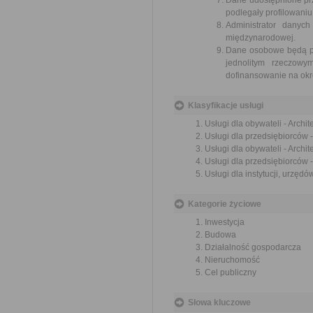
Dane udostępnione pr
podlegały profilowaniu
Administrator danyc
międzynarodowej.
Dane osobowe będą prz
jednolitym rzeczow
dofinansowanie na okre
Klasyfikacje usługi
Usługi dla obywateli - Archi
Usługi dla przedsiębiorców -
Usługi dla obywateli - Archi
Usługi dla przedsiębiorców 
Usługi dla instytucji, urzęd
Kategorie życiowe
Inwestycja
Budowa
Działalność gospodarcza
Nieruchomość
Cel publiczny
Słowa kluczowe