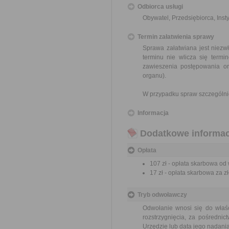
Odbiorca usługi
Obywatel, Przedsiębiorca, Insty
Termin załatwienia sprawy
Sprawa załatwiana jest niezw
terminu nie wlicza się term
zawieszenia postępowania o
organu).
W przypadku spraw szczególni
Informacja
Dodatkowe informac
Opłata
107 zł - opłata skarbowa o
17 zł - opłata skarbowa za 
Tryb odwoławczy
Odwołanie wnosi się do wła
rozstrzygnięcia, za pośredni
Urzędzie lub data jego nadani