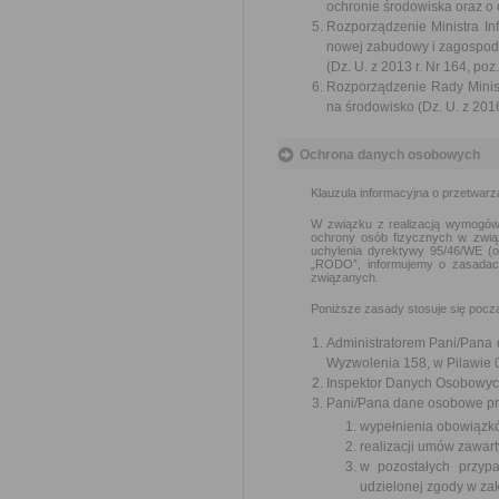
ochronie środowiska oraz o 
Rozporządzenie Ministra In
nowej zabudowy i zagospod
(Dz. U. z 2013 r. Nr 164, poz
Rozporządzenie Rady Minis
na środowisko (Dz. U. z 2016 
Ochrona danych osobowych
Klauzula informacyjna o przetwar
W związku z realizacją wymogów 
ochrony osób fizycznych w zwią
uchylenia dyrektywy 95/46/WE (o
„RODO”, informujemy o zasadac
związanych.
Poniższe zasady stosuje się poc
Administratorem Pani/Pana d
Wyzwolenia 158, w Pilawie 0
Inspektor Danych Osobowyc
Pani/Pana dane osobowe prz
wypełnienia obowiązk
realizacji umów zawart
w pozostałych przyp
udzielonej zgody w zak