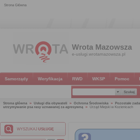
Strona Główna
Wrota Mazowsza
e-uslugi.wrotamazowsza.pl
Samorządy
Weryfikacja
RWD
WKSP
Pomoc
Strona główna
Usługi dla obywateli
Ochrona Środowiska
Pozostałe zada
utrzymywanie psa rasy uznawanej za agresywną
Urząd Miejski w Kozienicach
WYSZUKAJ
USŁUGĘ