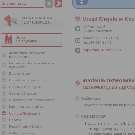
WYSZUKIWARKA
Urząd Miejski w Koz
TERYTORIALNA
ul. Parkowa 5
26-900 Kozienice
Usługi
telefon: 48 611 71 00
dla obywateli
fax: 48 614 20 48
http://www.kozienice.pl
Architektura i planowanie
przestrzenne
Bezpieczeństwo i zarządzanie
kryzysowe
Drogownictwo
Wydanie zezwolenia
Działalność gospodarcza
uznawanej za agre
Geodezja i Kartografia
Geodezja i Kataster
Ogólny opis
Gospodarka nieruchomościami
Wydanie zezwolenia na prowad
Konserwacja zabytków
Ochrona Środowiska
Opis skrócony
Oświata
Zgodnie z art. 10 pkt. 1 
Podatki i opłaty lokalne
za agresywną wymaga zezw
Polityka lokalowa
na planowane miejsce prow