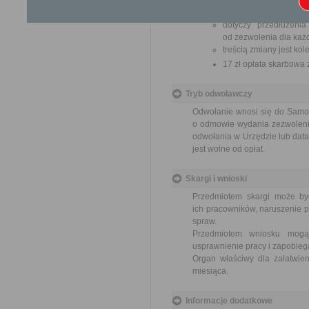
Przedłużenie terminu 
dotyczy przedłużeni
od zezwolenia dla każd
treścią zmiany jest ko
17 zł opłata skarbowa
Tryb odwoławczy
Odwołanie wnosi się do Samo
o odmowie wydania zezwolenia
odwołania w Urzędzie lub data
jest wolne od opłat.
Skargi i wnioski
Przedmiotem skargi może by
ich pracowników, naruszenie p
spraw.
Przedmiotem wniosku mogą 
usprawnienie pracy i zapobieg
Organ właściwy dla załatwien
miesiąca.
Informacje dodatkowe