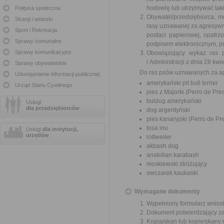
hodowlę lub utrzymywać tak
Polityka społeczna
Obywatel/przedsiębiorca, 
Skargi i wnioski
rasy uznawanej za agresywn
Sport i Rekreacja
postaci papierowej, opatr
Sprawy komunalne
podpisem elektronicznym, 
Sprawy komunikacyjne
Obowiązujący wykaz ras 
i Administracji z dnia 28 k
Sprawy obywatelskie
Do ras psów uznawanych za ag
Udostępnianie informacji publicznej
amerykański pit bull terrier
Urząd Stanu Cywilnego
pies z Majorki (Perro de Pre
buldog amerykański
Usługi
dla przedsiębiorców
dog argentyński
pies kanaryjski (Perro de Pr
tosa inu
Usługi
dla instytucji,
urzędów
rottweiler
akbash dog
anatolian karabash
moskiewski stróżujący
owczarek kaukaski
Wymagane dokumenty
Wypełniony formularz wnios
Dokument potwierdzający zas
Kopia/skan lub kopie/skany