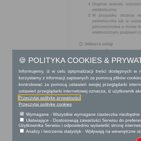
Oryginał dowodu uiszczen
elektronicznej.
W przypadku złożenia w
pełnomocnika lub w uzasa
pełnomocnictwa w formie d
elektronicznym, podpisem z
Odbiorca usługi
Obywatel, Przedsiębiorca
🍪 POLITYKA COOKIES & PRYWA
Termin załatwienia sprawy
Informujemy, iż w celu optymalizacji treści dostępnych w
Sprawa załatwiana jest niezwłoczn
się terminów przewidzianych w 
korzystamy z informacji zapisanych za pomocą plików cookie
okresów opóźnień spowodowanych 
kontrolować za pomocą ustawień swojej przeglądarki inter
W przypadku spraw szczególnie sk
ustawień przeglądarki internetowej oznacza, iż użytkownik ak
Informacja
Przeczytaj politykę prywatności
Przeczytaj politykę cookies
Dodatkowe informac
Wymagane - Wszystkie wymagane ciasteczka niezbędne do
Opłata
Ułatwiające - Dostosowują zawartości Serwisu do preferen
Użytkownika Serwisu i odpowiednio wyświetlić stronę interne
Opłata skarbowa za udziele
Analizy i tworzenia statystyk - Wpływają na wewnętrzne st
wykonywanie działalno
wydanie zezwolenia - 