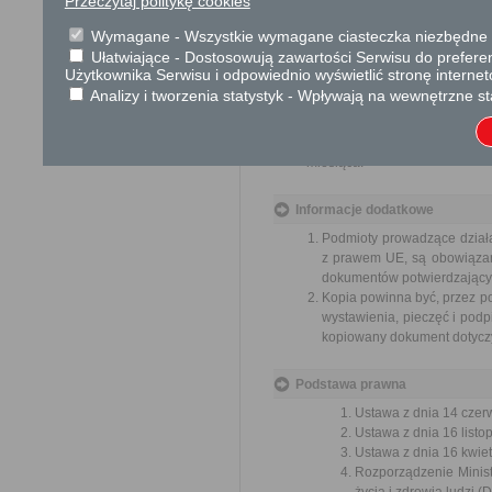
Przeczytaj politykę cookies
Skargi i wnioski
Wymagane - Wszystkie wymagane ciasteczka niezbędne do
Przedmiotem skargi może by
Ułatwiające - Dostosowują zawartości Serwisu do preferen
ich pracowników, naruszenie p
Użytkownika Serwisu i odpowiednio wyświetlić stronę interne
spraw.
Analizy i tworzenia statystyk - Wpływają na wewnętrzne st
Przedmiotem wniosku mogą 
usprawnienie pracy i zapobieg
Organ właściwy dla załatwien
miesiąca.
Informacje dodatkowe
Podmioty prowadzące dział
z prawem UE, są obowiązan
dokumentów potwierdzającyc
Kopia powinna być, przez p
wystawienia, pieczęć i podpi
kopiowany dokument dotyczy 
Podstawa prawna
Ustawa z dnia 14 czer
Ustawa z dnia 16 listop
Ustawa z dnia 16 kwiet
Rozporządzenie Minist