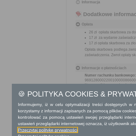
Informacja
Dodatkowe informac
Opłata
26 zł opłata skarbowa za do
17 zł za wydanie zaświadcze
17 zł opłata skarbowa za z
Opłata skarbowa podlega zwrot
zaświadczenia. Zwrot opłaty s
Informacje o płatnościach
Numer rachunku bankowego:
969128000220010000086600
Nazwa odbiorcy rachunku ba
Powiat Grójecki
🍪 POLITYKA COOKIES & PRYWA
Tryb odwoławczy
Informujemy, iż w celu optymalizacji treści dostępnych w
korzystamy z informacji zapisanych za pomocą plików cookie
Odwołanie wnosi się do Samo
o odmowie rejestracji za pośr
kontrolować za pomocą ustawień swojej przeglądarki inter
w Urzędzie lub data jego nada
ustawień przeglądarki internetowej oznacza, iż użytkownik ak
od opłat.
Przeczytaj politykę prywatności