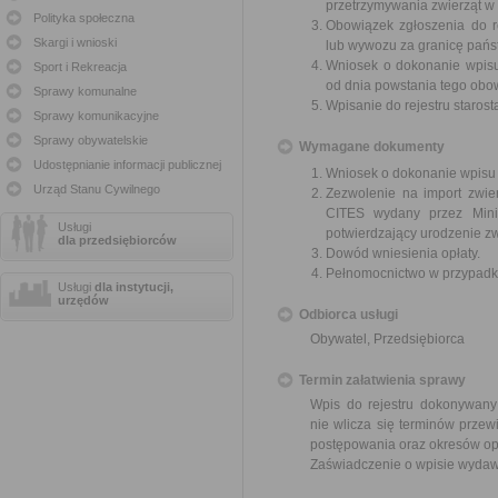
przetrzymywania zwierząt w ce
Polityka społeczna
Obowiązek zgłoszenia do re
Skargi i wnioski
lub wywozu za granicę państw
Wniosek o dokonanie wpisu 
Sport i Rekreacja
od dnia powstania tego obo
Sprawy komunalne
Wpisanie do rejestru staros
Sprawy komunikacyjne
Sprawy obywatelskie
Wymagane dokumenty
Udostępnianie informacji publicznej
Wniosek o dokonanie wpisu 
Urząd Stanu Cywilnego
Zezwolenie na import zwie
CITES wydany przez Minis
Usługi
potwierdzający urodzenie zw
dla przedsiębiorców
Dowód wniesienia opłaty.
Pełnomocnictwo w przypadku
Usługi
dla instytucji,
urzędów
Odbiorca usługi
Obywatel, Przedsiębiorca
Termin załatwienia sprawy
Wpis do rejestru dokonywany
nie wlicza się terminów prze
postępowania oraz okresów op
Zaświadczenie o wpisie wydawa