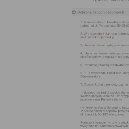
życia i zdrowia ludzi (
Ochrona danych osobowych
1. Administratorem Pani/Pana dan
(adres: ul. J. Piłsudskiego 59 05-6
2. W sprawach z zakresu ochron
mail:
inspektor@cbi24.pl
.
3. Dane osobowe będą przetwarzan
4. Dane osobowe będą przetwar
określonych w przepisach odrębny
5. Podstawą prawną przetwarzania d
6. 6. Odbiorcami Pani/Pana da
Administratora.
7. Osoba, której dane dotyczą ma
- dostępu do treści swoich danyc
swoich danych, a także - w przy
przetwarzania Państwa danych.
- wniesienia skargi do organu na
z naruszeniem przepisów powyżs
ul. Stawki 2, 00-193 Warszawa
Ponadto informujemy, iż w związk
wyłącznie na zautomatyzowanym pr