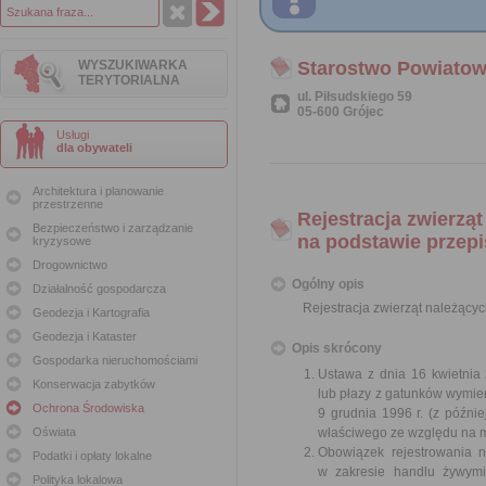
WYSZUKIWARKA
Starostwo Powiatow
TERYTORIALNA
ul. Piłsudskiego 59
05-600 Grójec
Usługi
dla obywateli
Architektura i planowanie
przestrzenne
Rejestracja zwierzą
Bezpieczeństwo i zarządzanie
na podstawie przepi
kryzysowe
Drogownictwo
Ogólny opis
Działalność gospodarcza
Rejestracja zwierząt należący
Geodezja i Kartografia
Geodezja i Kataster
Opis skrócony
Gospodarka nieruchomościami
Ustawa z dnia 16 kwietnia 
Konserwacja zabytków
lub płazy z gatunków wymie
Ochrona Środowiska
9 grudnia 1996 r. (z późni
Oświata
właściwego ze względu na m
Obowiązek rejestrowania n
Podatki i opłaty lokalne
w zakresie handlu żywymi
Polityka lokalowa