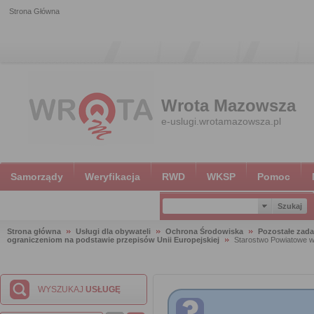
Strona Główna
Wrota Mazowsza
e-uslugi.wrotamazowsza.pl
Samorządy
Weryfikacja
RWD
WKSP
Pomoc
Strona główna
Usługi dla obywateli
Ochrona Środowiska
Pozostałe zada
ograniczeniom na podstawie przepisów Unii Europejskiej
Starostwo Powiatowe w
WYSZUKAJ
USŁUGĘ