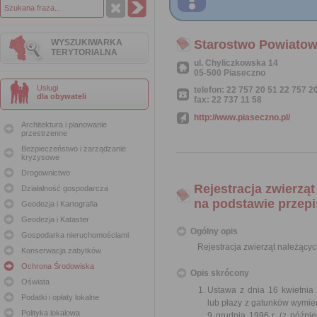
WYSZUKIWARKA
Starostwo Powiatow
TERYTORIALNA
ul. Chyliczkowska 14
05-500 Piaseczno
Usługi
telefon: 22 757 20 51 22 757 2
dla obywateli
fax: 22 737 11 58
http://www.piaseczno.pl/
Architektura i planowanie
przestrzenne
Bezpieczeństwo i zarządzanie
kryzysowe
Drogownictwo
Rejestracja zwierzą
Działalność gospodarcza
na podstawie przepi
Geodezja i Kartografia
Geodezja i Kataster
Ogólny opis
Gospodarka nieruchomościami
Rejestracja zwierząt należący
Konserwacja zabytków
Ochrona Środowiska
Opis skrócony
Oświata
Ustawa z dnia 16 kwietnia 
Podatki i opłaty lokalne
lub płazy z gatunków wymie
Polityka lokalowa
9 grudnia 1996 r. (z późni