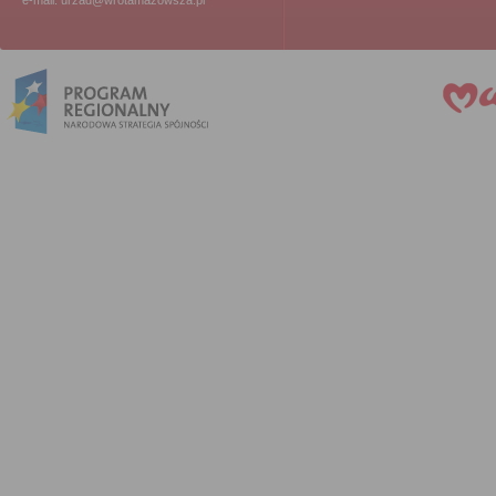
e-mail: urzad@wrotamazowsza.pl