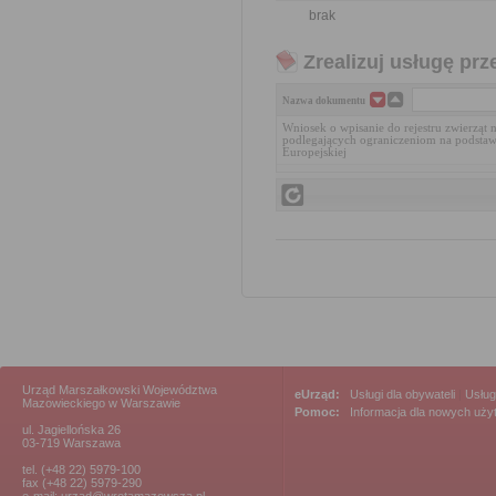
brak
Zrealizuj usługę prz
Nazwa dokumentu
Wniosek o wpisanie do rejestru zwierząt
podlegających ograniczeniom na podstaw
Europejskiej
Urząd Marszałkowski Województwa
eUrząd:
Usługi dla obywateli
|
Usług
Mazowieckiego w Warszawie
Pomoc:
Informacja dla nowych uż
ul. Jagiellońska 26
03-719 Warszawa
tel. (+48 22) 5979-100
fax (+48 22) 5979-290