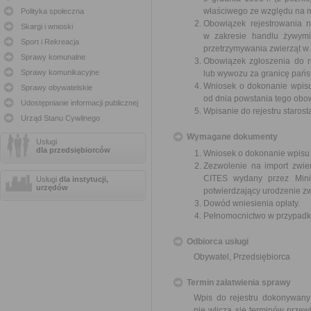
właściwego ze względu na m
Polityka społeczna
Obowiązek rejestrowania n
Skargi i wnioski
w zakresie handlu żywymi
Sport i Rekreacja
przetrzymywania zwierząt w ce
Sprawy komunalne
Obowiązek zgłoszenia do re
Sprawy komunikacyjne
lub wywozu za granicę państw
Wniosek o dokonanie wpisu 
Sprawy obywatelskie
od dnia powstania tego obo
Udostępnianie informacji publicznej
Wpisanie do rejestru staros
Urząd Stanu Cywilnego
Wymagane dokumenty
Usługi
dla przedsiębiorców
Wniosek o dokonanie wpisu 
Zezwolenie na import zwie
CITES wydany przez Minis
Usługi
dla instytucji,
urzędów
potwierdzający urodzenie zw
Dowód wniesienia opłaty.
Pełnomocnictwo w przypadku
Odbiorca usługi
Obywatel, Przedsiębiorca
Termin załatwienia sprawy
Wpis do rejestru dokonywany
nie wlicza się terminów prze