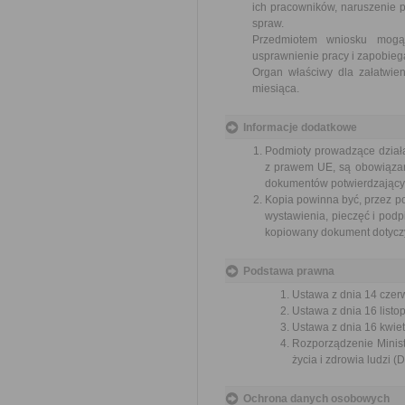
ich pracowników, naruszenie p
spraw.
Przedmiotem wniosku mogą 
usprawnienie pracy i zapobieg
Organ właściwy dla załatwien
miesiąca.
Informacje dodatkowe
Podmioty prowadzące dział
z prawem UE, są obowiązan
dokumentów potwierdzającyc
Kopia powinna być, przez p
wystawienia, pieczęć i podpi
kopiowany dokument dotyczy 
Podstawa prawna
Ustawa z dnia 14 czer
Ustawa z dnia 16 listop
Ustawa z dnia 16 kwiet
Rozporządzenie Minist
życia i zdrowia ludzi (
Ochrona danych osobowych