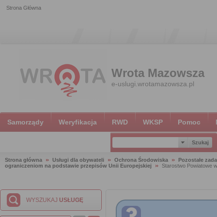
Strona Główna
Wrota Mazowsza
e-uslugi.wrotamazowsza.pl
Samorządy
Weryfikacja
RWD
WKSP
Pomoc
Strona główna
Usługi dla obywateli
Ochrona Środowiska
Pozostałe zada
ograniczeniom na podstawie przepisów Unii Europejskiej
Starostwo Powiatowe w
WYSZUKAJ
USŁUGĘ