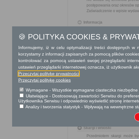
postępowania oraz okresów op
Zaświadczenie o wpisie wydawa
Informacja
Dodatkowe informac
🍪 POLITYKA COOKIES & PRYWA
Opłata
Informujemy, iż w celu optymalizacji treści dostępnych w
26 zł opłata skarbowa za do
korzystamy z informacji zapisanych za pomocą plików cookie
17 zł za wydanie zaświadcze
kontrolować za pomocą ustawień swojej przeglądarki inter
17 zł opłata skarbowa za z
ustawień przeglądarki internetowej oznacza, iż użytkownik ak
Opłata skarbowa podlega zwrot
Przeczytaj politykę prywatności
zaświadczenia. Zwrot opłaty s
Przeczytaj politykę cookies
Wymagane - Wszystkie wymagane ciasteczka niezbędne do
Tryb odwoławczy
Ułatwiające - Dostosowują zawartości Serwisu do preferen
Odwołanie wnosi się do Samo
Użytkownika Serwisu i odpowiednio wyświetlić stronę interne
o odmowie rejestracji za pośr
Analizy i tworzenia statystyk - Wpływają na wewnętrzne st
w Urzędzie lub data jego nada
od opłat.
Skargi i wnioski
Przedmiotem skargi może by