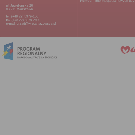
Pomoc:
Informacja dla nowych uż
ul. Jagiellońska 26
03-719 Warszawa
tel. (+48 22) 5979-100
fax (+48 22) 5979-290
e-mail: urzad@wrotamazowsza.pl