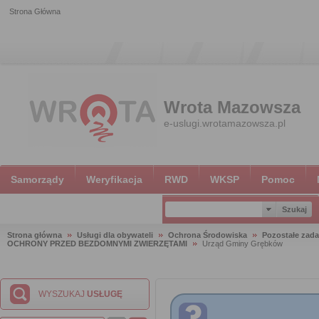
Strona Główna
Wrota Mazowsza
e-uslugi.wrotamazowsza.pl
Samorządy
Weryfikacja
RWD
WKSP
Pomoc
Strona główna
Usługi dla obywateli
Ochrona Środowiska
Pozostałe zada
OCHRONY PRZED BEZDOMNYMI ZWIERZĘTAMI
Urząd Gminy Grębków
WYSZUKAJ
USŁUGĘ