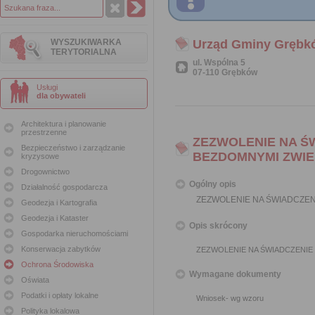
WYSZUKIWARKA
Urząd Gminy Grębk
TERYTORIALNA
ul. Wspólna 5
07-110 Grębków
Usługi
dla obywateli
Architektura i planowanie
przestrzenne
ZEZWOLENIE NA Ś
Bezpieczeństwo i zarządzanie
BEZDOMNYMI ZWIE
kryzysowe
Drogownictwo
Ogólny opis
Działalność gospodarcza
ZEZWOLENIE NA ŚWIADCZEN
Geodezja i Kartografia
Geodezja i Kataster
Opis skrócony
Gospodarka nieruchomościami
Konserwacja zabytków
ZEZWOLENIE NA ŚWIADCZENIE
Ochrona Środowiska
Wymagane dokumenty
Oświata
Podatki i opłaty lokalne
Wniosek- wg wzoru
Polityka lokalowa