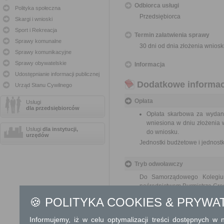
Odbiorca usługi
Polityka społeczna
Przedsiębiorca
Skargi i wnioski
Sport i Rekreacja
Termin załatwienia sprawy
Sprawy komunalne
30 dni od dnia złożenia wniosk
Sprawy komunikacyjne
Sprawy obywatelskie
Informacja
Udostępnianie informacji publicznej
Dodatkowe informac
Urząd Stanu Cywilnego
Opłata
Usługi
dla przedsiębiorców
Opłata skarbowa za wydani
wniesiona w dniu złożenia 
Usługi
dla instytucji,
do wniosku.
urzędów
Jednostki budżetowe i jednost
Tryb odwoławczy
Do Samorządowego Kolegium
pośrednictwem Burmistrza Gr
🍪 POLITYKA COOKIES & PRYWA
Skargi i wnioski
Informujemy, iż w celu optymalizacji treści dostępnych w
------------------