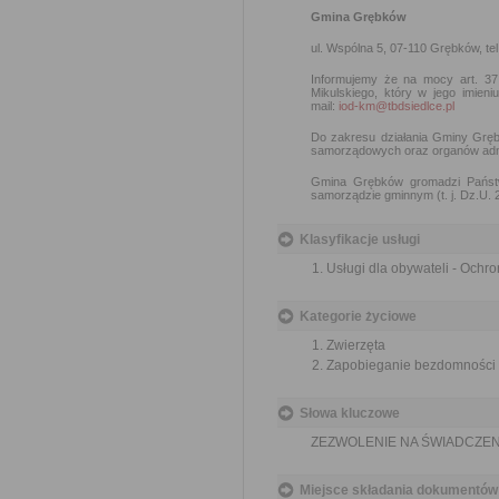
Gmina Grębków
ul. Wspólna 5, 07-110 Grębków, tel
Informujemy że na mocy art. 37
Mikulskiego, który w jego imie
mail:
iod-km@tbdsiedlce.pl
Do zakresu działania Gminy Grę
samorządowych oraz organów admin
Gmina Grębków gromadzi Państw
samorządzie gminnym (t. j. Dz.U. 
Klasyfikacje usługi
Usługi dla obywateli - Ochr
Kategorie życiowe
Zwierzęta
Zapobieganie bezdomności
Słowa kluczowe
ZEZWOLENIE NA ŚWIADCZEN
Miejsce składania dokumentów