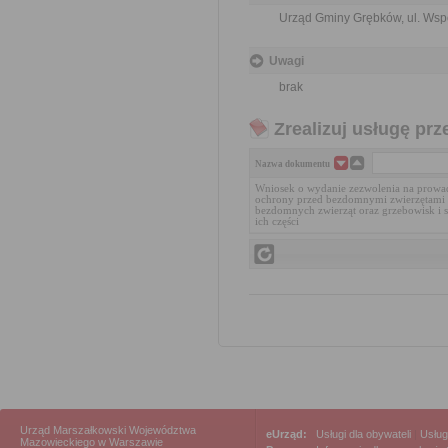
Urząd Gminy Grębków, ul. Wsp
Uwagi
brak
Zrealizuj usługę prz
Nazwa dokumentu
Wniosek o wydanie zezwolenia na prowadz
ochrony przed bezdomnymi zwierzętami 
bezdomnych zwierząt oraz grzebowisk i s
ich części
Urząd Marszałkowski Województwa
eUrząd:
Usługi dla obywateli
|
Usług
Mazowieckiego w Warszawie