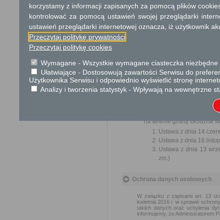
korzystamy z informacji zapisanych za pomocą plików cookie
kontrolować za pomocą ustawień swojej przeglądarki inter
Informacje dodatkowe
ustawień przeglądarki internetowej oznacza, iż użytkownik ak
Do uzyskania zezwolenia zo
Przeczytaj politykę prywatności
przed bezdomnymi zwierzęta
Przeczytaj politykę cookies
Numer konta bankowego:
Wymagane - Wszystkie wymagane ciasteczka niezbędne do
61 1240 6348 1111 0010 4058
Ułatwiające - Dostosowują zawartości Serwisu do preferen
Użytkownika Serwisu i odpowiednio wyświetlić stronę interne
Analizy i tworzenia statystyk - Wpływają na wewnętrzne st
Podstawa prawna
Uchwała Nr 617/20132 z dn
ubiegający się o uzyskanie
na terenie gminy Grodzisk 
Ustawa z dnia 14 czerw
Ustawa z dnia 16 listo
Ustawa z dnia 13 wrze
zm.)
Ochrona danych osobowych
W związku z zapisami art. 13
kwietnia 2016 r. w sprawie ochro
takich danych oraz uchylenia dyr
informujemy, że Administratorem 