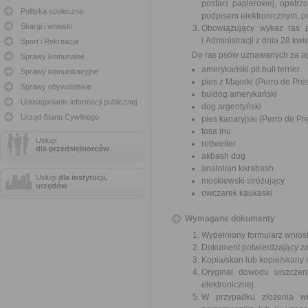
postaci papierowej, opatr
Polityka społeczna
podpisem elektronicznym, 
Skargi i wnioski
Obowiązujący wykaz ras 
i Administracji z dnia 28 k
Sport i Rekreacja
Do ras psów uznawanych za ag
Sprawy komunalne
amerykański pit bull terrier
Sprawy komunikacyjne
pies z Majorki (Perro de Pre
Sprawy obywatelskie
buldog amerykański
Udostępnianie informacji publicznej
dog argentyński
Urząd Stanu Cywilnego
pies kanaryjski (Perro de Pr
tosa inu
Usługi
rottweiler
dla przedsiębiorców
akbash dog
anatolian karabash
Usługi
dla instytucji,
moskiewski stróżujący
urzędów
owczarek kaukaski
Wymagane dokumenty
Wypełniony formularz wnios
Dokument potwierdzający zas
Kopia/skan lub kopie/skany
Oryginał dowodu uiszczen
elektronicznej.
W przypadku złożenia w