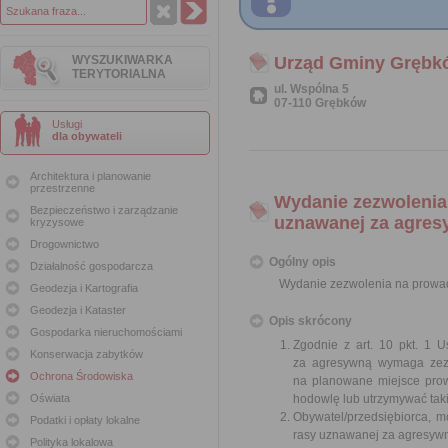
WYSZUKIWARKA
Urząd Gminy Grębk
TERYTORIALNA
ul. Wspólna 5
07-110 Grębków
Usługi
dla obywateli
Architektura i planowanie
przestrzenne
Wydanie zezwolenia
Bezpieczeństwo i zarządzanie
uznawanej za agre
kryzysowe
Drogownictwo
Ogólny opis
Działalność gospodarcza
Wydanie zezwolenia na prowad
Geodezja i Kartografia
Geodezja i Kataster
Opis skrócony
Gospodarka nieruchomościami
Zgodnie z art. 10 pkt. 1 
Konserwacja zabytków
za agresywną wymaga zezw
Ochrona Środowiska
na planowane miejsce prow
Oświata
hodowlę lub utrzymywać tak
Obywatel/przedsiębiorca, 
Podatki i opłaty lokalne
rasy uznawanej za agresywn
Polityka lokalowa