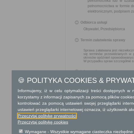
pełnomocnika lub w uzasa
pełnomocnictwa w formie d
elektronicznym, podpisem z
Odbiorca usługi
Obywatel, Przedsiębiorca
Termin załatwienia sprawy
Sprawa załatwiana jest niezwłoczn
się terminów przewidzianych w 
okresów opóźnień spowodowanych 
W przypadku spraw szczególnie sk
Informacja
🍪 POLITYKA COOKIES & PRYWA
Dodatkowe informac
Informujemy, iż w celu optymalizacji treści dostępnych w
Opłata
korzystamy z informacji zapisanych za pomocą plików cookie
Opłata skarbowa za udziele
kontrolować za pomocą ustawień swojej przeglądarki inter
wykonywanie działalno
ustawień przeglądarki internetowej oznacza, iż użytkownik ak
wydanie zezwolenia - 
Przeczytaj politykę prywatności
Przedłużenie terminu 
Przeczytaj politykę cookies
dotyczy przedłużeni
od zezwolenia dla każd
Wymagane - Wszystkie wymagane ciasteczka niezbędne do