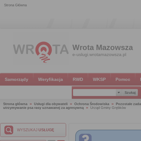
Strona Główna
Wrota Mazowsza
e-uslugi.wrotamazowsza.pl
Samorządy
Weryfikacja
RWD
WKSP
Pomoc
Strona główna
Usługi dla obywateli
Ochrona Środowiska
Pozostałe zada
utrzymywanie psa rasy uznawanej za agresywną
Urząd Gminy Grębków
WYSZUKAJ
USŁUGĘ