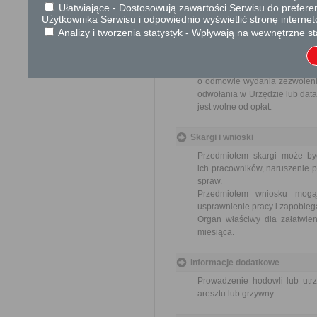
treścią zmiany jest ko
Ułatwiające - Dostosowują zawartości Serwisu do preferen
Użytkownika Serwisu i odpowiednio wyświetlić stronę interne
17 zł opłata skarbowa
Analizy i tworzenia statystyk - Wpływają na wewnętrzne st
Tryb odwoławczy
Odwołanie wnosi się do Samo
o odmowie wydania zezwolenia
odwołania w Urzędzie lub data
jest wolne od opłat.
Skargi i wnioski
Przedmiotem skargi może by
ich pracowników, naruszenie p
spraw.
Przedmiotem wniosku mogą 
usprawnienie pracy i zapobieg
Organ właściwy dla załatwien
miesiąca.
Informacje dodatkowe
Prowadzenie hodowli lub ut
aresztu lub grzywny.