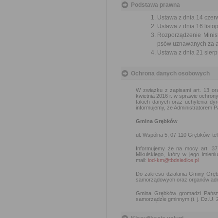
Podstawa prawna
Ustawa z dnia 14 czer
Ustawa z dnia 16 listop
Rozporządzenie Minist
psów uznawanych za ag
Ustawa z dnia 21 sierp
Ochrona danych osobowych
W związku z zapisami art. 13
kwietnia 2016 r. w sprawie ochro
takich danych oraz uchylenia dyr
informujemy, że Administratorem 
Gmina Grębków
ul. Wspólna 5, 07-110 Grębków, tel
Informujemy że na mocy art. 37
Mikulskiego, który w jego imie
mail:
iod-km@tbdsiedlce.pl
Do zakresu działania Gminy Grę
samorządowych oraz organów admin
Gmina Grębków gromadzi Państw
samorządzie gminnym (t. j. Dz.U. 