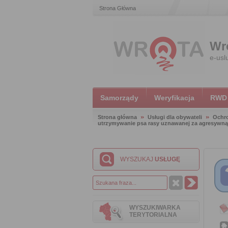
Strona Główna
Wr
e-usl
Samorządy
Weryfikacja
RWD
Strona główna
Usługi dla obywateli
Ochr
utrzymywanie psa rasy uznawanej za agresywną
WYSZUKAJ
USŁUGĘ
WYSZUKIWARKA
TERYTORIALNA