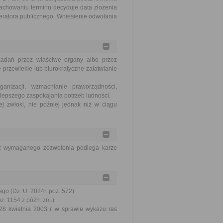
achowaniu terminu decyduje data złożenia
eratora publicznego. Wniesienie odwołania
zadań przez właściwe organy albo przez
 przewlekłe lub biurokratyczne załatwianie
nizacji, wzmacnianie praworządności,
lepszego zaspokajania potrzeb ludności.
j zwłoki, nie później jednak niż w ciągu
ez wymaganego zezwolenia podlega karze
go (Dz. U. 2024r. poz. 572)
oz. 1154 z późn. zm.)
28 kwietnia 2003 r. w sprawie wykazu ras