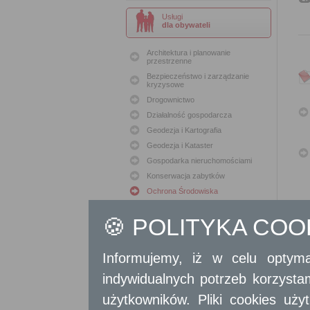
Usługi
dla obywateli
Architektura i planowanie
przestrzenne
Bezpieczeństwo i zarządzanie
kryzysowe
Drogownictwo
Działalność gospodarcza
Geodezja i Kartografia
Geodezja i Kataster
Gospodarka nieruchomościami
Konserwacja zabytków
Ochrona Środowiska
Oświata
🍪 POLITYKA CO
Podatki i opłaty lokalne
Polityka lokalowa
Polityka społeczna
Informujemy, iż w celu optyma
Skargi i wnioski
indywidualnych potrzeb korzyst
Sport i Rekreacja
użytkowników. Pliki cookies uż
Sprawy komunalne