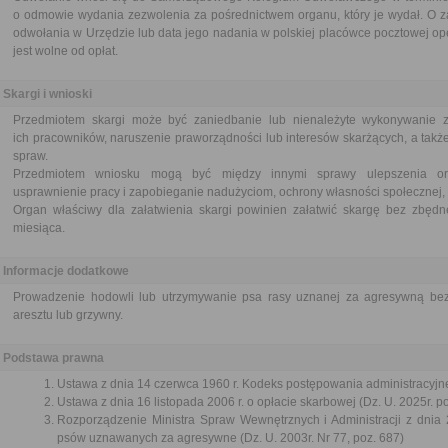
o odmowie wydania zezwolenia za pośrednictwem organu, który je wydał. O z
odwołania w Urzędzie lub data jego nadania w polskiej placówce pocztowej op
jest wolne od opłat.
Skargi i wnioski
Przedmiotem skargi może być zaniedbanie lub nienależyte wykonywanie 
ich pracowników, naruszenie praworządności lub interesów skarżących, a także
spraw.
Przedmiotem wniosku mogą być między innymi sprawy ulepszenia orga
usprawnienie pracy i zapobieganie nadużyciom, ochrony własności społecznej, 
Organ właściwy dla załatwienia skargi powinien załatwić skargę bez zbędne
miesiąca.
Informacje dodatkowe
Prowadzenie hodowli lub utrzymywanie psa rasy uznanej za agresywną b
aresztu lub grzywny.
Podstawa prawna
Ustawa z dnia 14 czerwca 1960 r. Kodeks postępowania administracyjne
Ustawa z dnia 16 listopada 2006 r. o opłacie skarbowej (Dz. U. 2025r. p
Rozporządzenie Ministra Spraw Wewnętrznych i Administracji z dnia 
psów uznawanych za agresywne (Dz. U. 2003r. Nr 77, poz. 687)