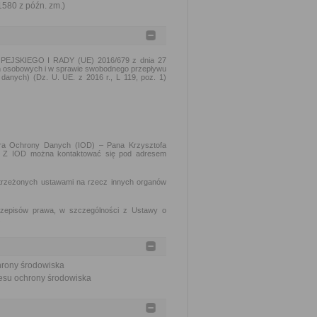
1580 z późn. zm.)
PEJSKIEGO I RADY (UE) 2016/679 z dnia 27
ch osobowych i w sprawie swobodnego przepływu
danych) (Dz. U. UE. z 2016 r., L 119, poz. 1)
tora Ochrony Danych (IOD) – Pana Krzysztofa
ch. Z IOD można kontaktować się pod adresem
trzeżonych ustawami na rzecz innych organów
rzepisów prawa, w szczególności z Ustawy o
.
hrony środowiska
resu ochrony środowiska