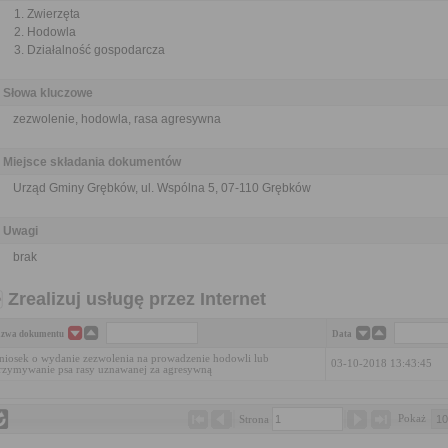
Zwierzęta
Hodowla
Działalność gospodarcza
Słowa kluczowe
zezwolenie, hodowla, rasa agresywna
Miejsce składania dokumentów
Urząd Gminy Grębków, ul. Wspólna 5, 07-110 Grębków
Uwagi
brak
Zrealizuj usługę przez Internet
zwa dokumentu
Data
iosek o wydanie zezwolenia na prowadzenie hodowli lub
03-10-2018 13:43:45
rzymywanie psa rasy uznawanej za agresywną
Pokaż 
Strona 