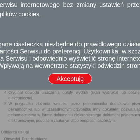
amerykański pit bull terrier
erwisu internetowego bez zmiany ustawień przegl
pies z Majorki (Perro de Presa Mallorquin)
buldog amerykański
plików cookies.
dog argentyński
pies kanaryjski (Perro de Presa Canario)
tosa inu
rottweiler
akbash dog
e ciasteczka niezbędne do prawidłowego działania
anatolian karabash
rtości Serwisu do preferencji Użytkownika, w szcze
moskiewski stróżujący
owczarek kaukaski
 Serwisu i odpowiednio wyświetlić stronę interne
- Wpływają na wewnętrzne statystyki odwiedzin stro
Wymagane dokumenty
Wypełniony formularz wniosku w formie pisemnej albo w formie dokumentu el
Akceptuję
Dokument potwierdzający zaszczepienie zwierzęcia przeciwko wściekliźnie.
Kopia/skan lub kopie/skany rodowodu/rodowodów lub metryki/metryk psa/psó
Oryginał dowodu uiszczenia opłaty, wydruk (skan wydruku) lub potwi
elektronicznej.
W przypadku złożenia wniosku przez pełnomocnika dodatkowo pise
pełnomocnika lub w uzasadnionym przypadku inny dokument pozwalając
pełnomocnictwa w formie dokumentu elektronicznego dokument pełnomocn
elektronicznym, podpisem zaufanym albo podpisem osobistym.
Odbiorca usługi
Obywatel, Przedsiębiorca