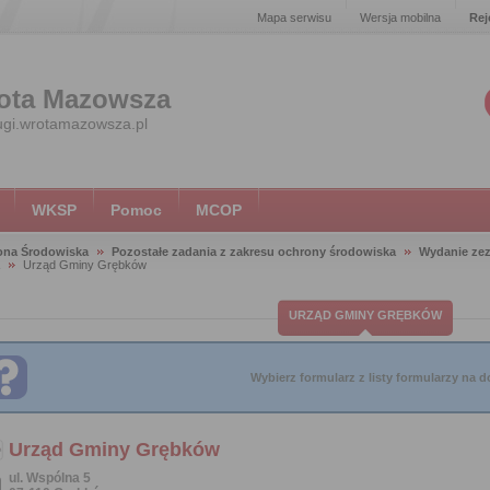
Mapa serwisu
Wersja mobilna
Rej
ota Mazowsza
ugi.wrotamazowsza.pl
WKSP
Pomoc
MCOP
ona Środowiska
Pozostałe zadania z zakresu ochrony środowiska
Wydanie zez
Urząd Gminy Grębków
URZĄD GMINY GRĘBKÓW
Wybierz formularz z listy formularzy na do
Urząd Gminy Grębków
ul. Wspólna 5