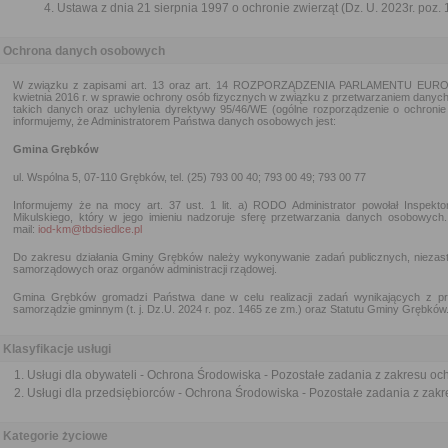
Ustawa z dnia 21 sierpnia 1997 o ochronie zwierząt (Dz. U. 2023r. poz. 
Ochrona danych osobowych
W związku z zapisami art. 13 oraz art. 14 ROZPORZĄDZENIA PARLAMENTU EURO
kwietnia 2016 r. w sprawie ochrony osób fizycznych w związku z przetwarzaniem dany
takich danych oraz uchylenia dyrektywy 95/46/WE (ogólne rozporządzenie o ochronie 
informujemy, że Administratorem Państwa danych osobowych jest:
Gmina Grębków
ul. Wspólna 5, 07-110 Grębków, tel. (25) 793 00 40; 793 00 49; 793 00 77
Informujemy że na mocy art. 37 ust. 1 lit. a) RODO Administrator powołał Inspek
Mikulskiego, który w jego imieniu nadzoruje sferę przetwarzania danych osobowy
mail:
iod-km@tbdsiedlce.pl
Do zakresu działania Gminy Grębków należy wykonywanie zadań publicznych, niezas
samorządowych oraz organów administracji rządowej.
Gmina Grębków gromadzi Państwa dane w celu realizacji zadań wynikających z p
samorządzie gminnym (t. j. Dz.U. 2024 r. poz. 1465 ze zm.) oraz Statutu Gminy Grębków
Klasyfikacje usługi
Usługi dla obywateli - Ochrona Środowiska - Pozostałe zadania z zakresu oc
Usługi dla przedsiębiorców - Ochrona Środowiska - Pozostałe zadania z zak
Kategorie życiowe