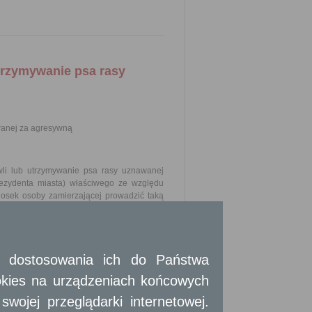
trzymywanie psa rasy
wanej za agresywną
wli lub utrzymywanie psa rasy uznawanej
ezydenta miasta) właściwego ze względu
osek osoby zamierzającej prowadzić taką
prowadzenie hodowli lub utrzymywanie psa
ania wnioskodawcy, na piśmie utrwalonym w
lektronicznej, opatrzonym kwalifikowanym
 i dostosowania ich do Państwa
ządzenie Ministra Spraw Wewnętrznych
okies na urządzeniach końcowych
anych za agresywne.
ojej przeglądarki internetowej.