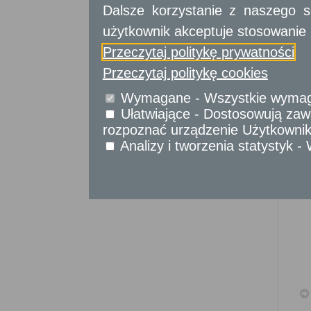
Sprawy komunikacyjne
Dalsze korzystanie z naszego s
Sprawy obywatelskie
użytkownik akceptuje stosowanie 
Udostępnianie informacji publicznej
Przeczytaj politykę prywatności
Urząd Stanu Cywilnego
Przeczytaj politykę cookies
Usługi
dla przedsiębiorców
Wymagane - Wszystkie wymagan
Usługi
dla instytucji,
Ułatwiające - Dostosowują zawa
urzędów
rozpoznać urządzenie Użytkownika
Analizy i tworzenia statystyk 