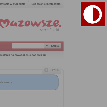
estracja w eUrzędzie
Logowanie interesanta
wolenia na prowadzenie hodowli lub
Powrót
le strony.