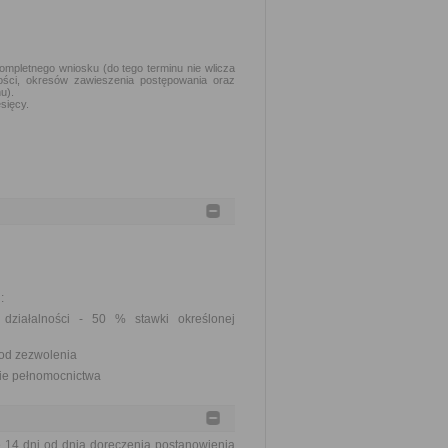
kompletnego wniosku (do tego terminu nie wlicza
ości, okresów zawieszenia postępowania oraz
u).
sięcy.
:
 działalności - 50 % stawki określonej
j od zezwolenia
nie pełnomocnictwa
14 dni od dnia doręczenia postanowienia