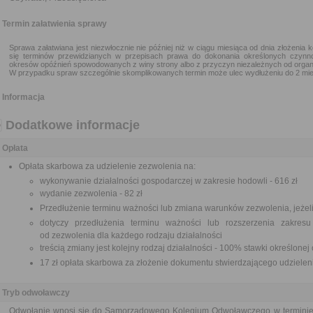
Termin załatwienia sprawy
Sprawa załatwiana jest niezwłocznie nie później niż w ciągu miesiąca od dnia złożenia 
się terminów przewidzianych w przepisach prawa do dokonania określonych czynn
okresów opóźnień spowodowanych z winy strony albo z przyczyn niezależnych od organ
W przypadku spraw szczególnie skomplikowanych termin może ulec wydłużeniu do 2 mie
Informacja
Dodatkowe informacje
Opłata
Opłata skarbowa za udzielenie zezwolenia na:
wykonywanie działalności gospodarczej w zakresie hodowli - 616 zł
wydanie zezwolenia - 82 zł
Przedłużenie terminu ważności lub zmiana warunków zezwolenia, jeżeli
dotyczy przedłużenia terminu ważności lub rozszerzenia zakresu
od zezwolenia dla każdego rodzaju działalności
treścią zmiany jest kolejny rodzaj działalności - 100% stawki określone
17 zł opłata skarbowa za złożenie dokumentu stwierdzającego udziele
Tryb odwoławczy
Odwołanie wnosi się do Samorządowego Kolegium Odwoławczego w terminie 