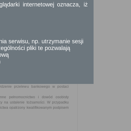
ądarki internetowej oznacza, iż
 serwisu, np. utrzymanie sesji
gólności pliki te pozwalają
tową
n
ektronicznego.
w.
erdzenie przelewu bankowego w postaci
mne pełnomocnictwo i dowód osobisty
y na ustalenie tożsamości. W przypadku
ictwa opatrzony kwalifikowanym podpisem