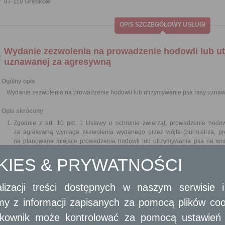
07-110 Grębków
OPIS SZCZEGÓŁOWY USŁUGI
Wydanie zezwolenia na prowadzenie hodowli lub u
uznawanej za agresywną
Ogólny opis
Wydanie zezwolenia na prowadzenie hodowli lub utrzymywanie psa rasy uzna
Opis skrócony
Zgodnie z art. 10 pkt. 1 Ustawy o ochronie zwierząt, prowadzenie hodo
za agresywną wymaga zezwolenia wydanego przez wójta (burmistrza, pr
na planowane miejsce prowadzenia hodowli lub utrzymywania psa na wni
hodowlę lub utrzymywać takiego psa.
OKIES & PRYWATNOŚCI
Obywatel/przedsiębiorca, może złożyć wniosek o wydanie zezwolenia na 
rasy uznawanej za agresywną. Zezwolenie wydaje się, w zależności od żąd
postaci papierowej, opatrzonym własnoręcznym podpisem lub w postaci e
lizacji treści dostępnych w naszym serwisie
podpisem elektronicznym, podpisem zaufanym albo podpisem osobistym.
Obowiązujący wykaz ras psów uznanych za agresywne określa Rozpor
amy z informacji zapisanych za pomocą plików co
i Administracji z dnia 28 kwietnia 2003 r. w sprawie wykazu ras psów uznaw
Do ras psów uznawanych za agresywne zalicza się:
ytkownik może kontrolować za pomocą ustawień sw