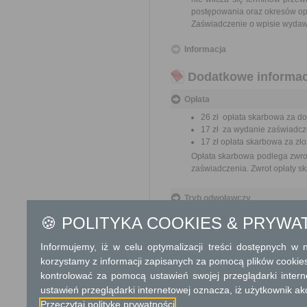
postępowania oraz okresów op
Zaświadczenie o wpisie wydawa
Informacja
Dodatkowe informac
Opłata
26 zł opłata skarbowa za do
17 zł za wydanie zaświadcze
17 zł opłata skarbowa za z
Opłata skarbowa podlega zwrot
zaświadczenia. Zwrot opłaty s
Tryb odwoławczy
Odwołanie wnosi się do Samo
🍪 POLITYKA COOKIES & PRYWA
o odmowie rejestracji za pośr
w Urzędzie lub data jego nada
Informujemy, iż w celu optymalizacji treści dostępnych w
od opłat.
korzystamy z informacji zapisanych za pomocą plików cookie
kontrolować za pomocą ustawień swojej przeglądarki inter
Skargi i wnioski
ustawień przeglądarki internetowej oznacza, iż użytkownik ak
Przedmiotem skargi może by
Przeczytaj politykę prywatności