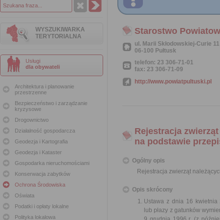
WYSZUKIWARKA
Starostwo Powiatow
TERYTORIALNA
ul. Marii Skłodowskiej-Curie 11
06-100 Pułtusk
Usługi
telefon: 23 306-71-01
dla obywateli
fax: 23 306-71-09
http://www.powiatpultuski.pl
Architektura i planowanie
przestrzenne
Bezpieczeństwo i zarządzanie
kryzysowe
Drogownictwo
Rejestracja zwierzą
Działalność gospodarcza
na podstawie przepi
Geodezja i Kartografia
Geodezja i Kataster
Ogólny opis
Gospodarka nieruchomościami
Rejestracja zwierząt należący
Konserwacja zabytków
Ochrona Środowiska
Opis skrócony
Oświata
Ustawa z dnia 16 kwietnia 
Podatki i opłaty lokalne
lub płazy z gatunków wymie
Polityka lokalowa
9 grudnia 1996 r. (z późni