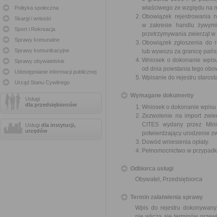
właściwego ze względu na m
Polityka społeczna
Obowiązek rejestrowania n
Skargi i wnioski
w zakresie handlu żywymi
Sport i Rekreacja
przetrzymywania zwierząt w ce
Sprawy komunalne
Obowiązek zgłoszenia do re
Sprawy komunikacyjne
lub wywozu za granicę państw
Wniosek o dokonanie wpisu 
Sprawy obywatelskie
od dnia powstania tego obo
Udostępnianie informacji publicznej
Wpisanie do rejestru staros
Urząd Stanu Cywilnego
Wymagane dokumenty
Usługi
dla przedsiębiorców
Wniosek o dokonanie wpisu 
Zezwolenie na import zwie
CITES wydany przez Minis
Usługi
dla instytucji,
urzędów
potwierdzający urodzenie zw
Dowód wniesienia opłaty.
Pełnomocnictwo w przypadku
Odbiorca usługi
Obywatel, Przedsiębiorca
Termin załatwienia sprawy
Wpis do rejestru dokonywany
nie wlicza się terminów prze