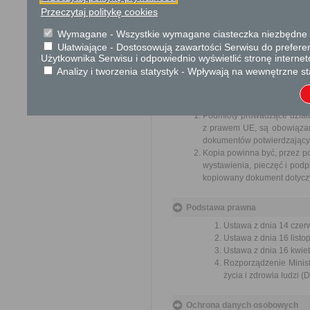
ich pracowników, naruszenie p
Przeczytaj politykę cookies
spraw.
Przedmiotem wniosku mogą 
Wymagane - Wszystkie wymagane ciasteczka niezbędne do
usprawnienie pracy i zapobieg
Ułatwiające - Dostosowują zawartości Serwisu do preferen
Organ właściwy dla załatwien
Użytkownika Serwisu i odpowiednio wyświetlić stronę interne
miesiąca.
Analizy i tworzenia statystyk - Wpływają na wewnętrzne st
Informacje dodatkowe
Podmioty prowadzące dział
z prawem UE, są obowiązan
dokumentów potwierdzającyc
Kopia powinna być, przez p
wystawienia, pieczęć i podpi
kopiowany dokument dotyczy 
Podstawa prawna
Ustawa z dnia 14 czer
Ustawa z dnia 16 listop
Ustawa z dnia 16 kwiet
Rozporządzenie Minist
życia i zdrowia ludzi (
Ochrona danych osobowych