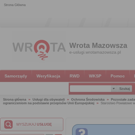
Strona Główna
Wrota Mazowsza
e-uslugi.wrotamazowsza.pl
Samorządy
Weryfikacja
RWD
WKSP
Pomoc
Strona główna
Usługi dla obywateli
Ochrona Środowiska
Pozostałe zada
ograniczeniom na podstawie przepisów Unii Europejskiej
Starostwo Powiatowe w
WYSZUKAJ
USŁUGĘ