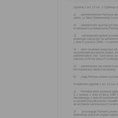
Zgodnie z art. 13 ust. 1 Ogólneg
1)
administratorem Państwa da
adres: ul. Marii Skłodowskiej-Curie
2)
administrator wyznaczył In
w sprawach przetwarzania Państw
3)
administrator będzie przetw
prawnego ciążącego na administra
z dnia 5 czerwca 1998 r. o samo
4)
dane osobowe mogą być udo
na podstawie przepisów prawa, a t
administratora (np. kancelarią
zakresu ochrony danych osobowy
5)
administrator nie zamierza
lub organizacji międzynarodowej;
6)
mają Państwo prawo uzyskać
Dodatkowo zgodnie z art. 13 ust.
1)
Państwa dane osobowe będą
tj. z ustawy z dnia 14 lipca 1983
Narodowego z dnia 20 październik
w sprawie klasyfikowania i kwalif
do archiwów państwowych i brakow
2)
przysługuje Państwu prawo 
wniesienia skargi do organu nadz