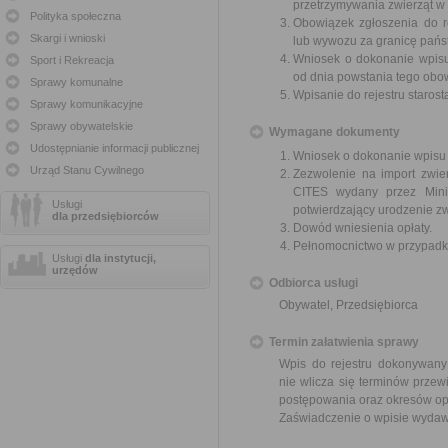
przetrzymywania zwierząt w ce
Polityka społeczna
Obowiązek zgłoszenia do re
Skargi i wnioski
lub wywozu za granicę państw
Wniosek o dokonanie wpisu 
Sport i Rekreacja
od dnia powstania tego obo
Sprawy komunalne
Wpisanie do rejestru staros
Sprawy komunikacyjne
Sprawy obywatelskie
Wymagane dokumenty
Udostępnianie informacji publicznej
Wniosek o dokonanie wpisu 
Urząd Stanu Cywilnego
Zezwolenie na import zwie
CITES wydany przez Minis
Usługi
potwierdzający urodzenie zw
dla przedsiębiorców
Dowód wniesienia opłaty.
Pełnomocnictwo w przypadku
Usługi
dla instytucji,
urzędów
Odbiorca usługi
Obywatel, Przedsiębiorca
Termin załatwienia sprawy
Wpis do rejestru dokonywany
nie wlicza się terminów prze
postępowania oraz okresów op
Zaświadczenie o wpisie wydawa