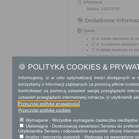
Informacja
Telefon: 242676797
Dodatkowe informac
Opłata
26 zł opłata skarbowa za do
17 zł za wydanie zaświadcze
17 zł opłata skarbowa za z
Opłata skarbowa podlega zwrot
zaświadczenia. Zwrot opłaty s
🍪 POLITYKA COOKIES & PRYWA
Tryb odwoławczy
Informujemy, iż w celu optymalizacji treści dostępnych w
Odwołanie wnosi się do Samo
korzystamy z informacji zapisanych za pomocą plików cookie
o odmowie rejestracji za pośr
kontrolować za pomocą ustawień swojej przeglądarki inter
w Urzędzie lub data jego nada
ustawień przeglądarki internetowej oznacza, iż użytkownik ak
od opłat.
Przeczytaj politykę prywatności
Przeczytaj politykę cookies
Skargi i wnioski
Wymagane - Wszystkie wymagane ciasteczka niezbędne do
Przedmiotem skargi może by
Ułatwiające - Dostosowują zawartości Serwisu do preferen
ich pracowników, naruszenie p
Użytkownika Serwisu i odpowiednio wyświetlić stronę interne
spraw.
Analizy i tworzenia statystyk - Wpływają na wewnętrzne st
Przedmiotem wniosku mogą 