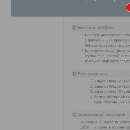
usprawnienie pracy i zapobieg
Organ właściwy dla załatwien
miesiąca.
Informacje dodatkowe
Podmioty prowadzące dział
z prawem UE, są obowiązan
dokumentów potwierdzającyc
Kopia powinna być, przez p
wystawienia, pieczęć i podpi
kopiowany dokument dotyczy 
Podstawa prawna
Ustawa z dnia 14 czer
Ustawa z dnia 16 listop
Ustawa z dnia 16 kwiet
Rozporządzenie Minist
życia i zdrowia ludzi (
Ochrona danych osobowych
W związku z realizacją wymo
2016 r. w sprawie ochrony o