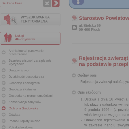
WYSZUKIWARKA
Starostwo Powiatow
TERYTORIALNA
ul. Bielska 59
09-400 Płock
Usługi
dla obywateli
Architektura i planowanie
przestrzenne
Rejestracja zwierzą
Bezpieczeństwo i zarządzanie
na podstawie przepi
kryzysowe
Drogownictwo
Ogólny opis
Działalność gospodarcza
Rejestracja zwierząt należący
Geodezja i Kartografia
Geodezja i Kataster
Opis skrócony
Gospodarka nieruchomościami
Ustawa z dnia 16 kwietnia 
Konserwacja zabytków
lub płazy z gatunków wymie
Ochrona Środowiska
9 grudnia 1996 r. (z późni
Oświata
właściwego ze względu na m
Obowiązek rejestrowania n
Podatki i opłaty lokalne
w zakresie handlu żywymi
Polityka lokalowa