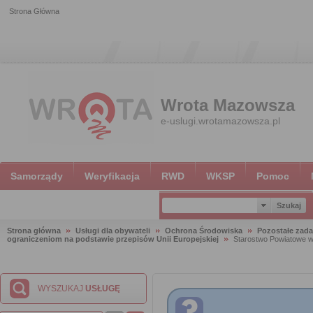
Strona Główna
Wrota Mazowsza
e-uslugi.wrotamazowsza.pl
Samorządy
Weryfikacja
RWD
WKSP
Pomoc
Strona główna
Usługi dla obywateli
Ochrona Środowiska
Pozostałe zada
ograniczeniom na podstawie przepisów Unii Europejskiej
Starostwo Powiatowe w
WYSZUKAJ
USŁUGĘ