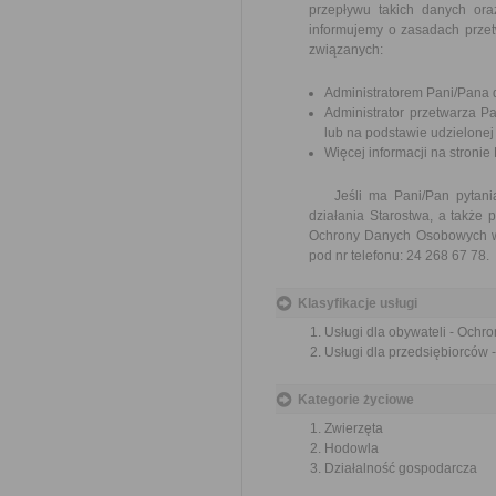
przepływu takich danych or
informujemy o zasadach prze
związanych:
Administratorem Pani/Pana d
Administrator przetwarza 
lub na podstawie udzielonej
Więcej informacji na stronie
Jeśli ma Pani/Pan pytania 
działania Starostwa, a także
Ochrony Danych Osobowych w 
pod nr telefonu: 24 268 67 78.
Klasyfikacje usługi
Usługi dla obywateli - Ochr
Usługi dla przedsiębiorców 
Kategorie życiowe
Zwierzęta
Hodowla
Działalność gospodarcza