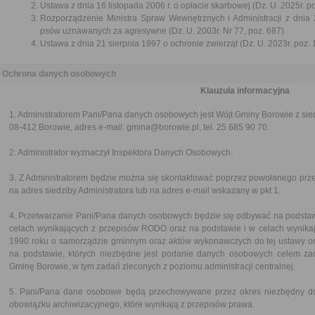
Ustawa z dnia 16 listopada 2006 r. o opłacie skarbowej (Dz. U. 2025r. p
Rozporządzenie Ministra Spraw Wewnętrznych i Administracji z dnia 
psów uznawanych za agresywne (Dz. U. 2003r. Nr 77, poz. 687)
Ustawa z dnia 21 sierpnia 1997 o ochronie zwierząt (Dz. U. 2023r. poz. 
Ochrona danych osobowych
Klauzula informacyjna
1. Administratorem Pani/Pana danych osobowych jest Wójt Gminy Borowie z sie
08-412 Borowie, adres e-mail: gmina@borowie.pl, tel. 25 685 90 70.
2. Administrator wyznaczył Inspektora Danych Osobowych.
3. Z Administratorem będzie można się skontaktować poprzez powołanego prze
na adres siedziby Administratora lub na adres e-mail wskazany w pkt 1.
4. Przetwarzanie Pani/Pana danych osobowych będzie się odbywać na podsta
celach wynikających z przepisów RODO oraz na podstawie i w celach wynika
1990 roku o samorządzie gminnym oraz aktów wykonawczych do tej ustawy ora
na podstawie, których niezbędne jest podanie danych osobowych celem zad
Gminę Borowie, w tym zadań zleconych z poziomu administracji centralnej.
5. Pani/Pana dane osobowe będą przechowywane przez okres niezbędny do
obowiązku archiwizacyjnego, które wynikają z przepisów prawa.