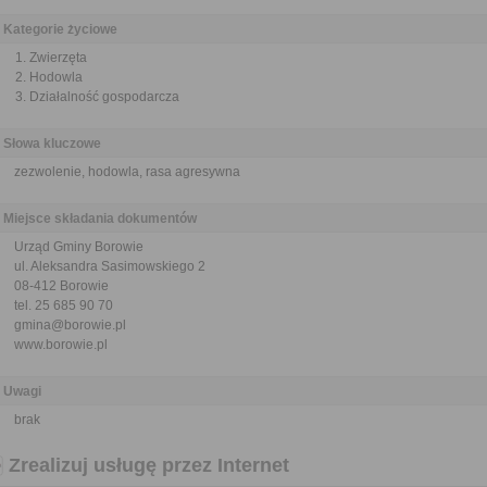
Kategorie życiowe
Zwierzęta
Hodowla
Działalność gospodarcza
Słowa kluczowe
zezwolenie, hodowla, rasa agresywna
Miejsce składania dokumentów
Urząd Gminy Borowie
ul. Aleksandra Sasimowskiego 2
08-412 Borowie
tel. 25 685 90 70
gmina@borowie.pl
www.borowie.pl
Uwagi
brak
Zrealizuj usługę przez Internet