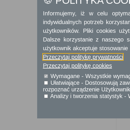
🍪 POLITYKA CO
Sprawy komunikacyjne
Sprawy obywatelskie
Informujemy, iż w celu optyma
Udostępnianie informacji publicznej
Urząd Stanu Cywilnego
indywidualnych potrzeb korzyst
użytkowników. Pliki cookies uż
Usługi
dla przedsiębiorców
Dalsze korzystanie z naszego s
Usługi
dla instytucji,
użytkownik akceptuje stosowanie 
urzędów
Przeczytaj politykę prywatności
Przeczytaj politykę cookies
Wymagane - Wszystkie wymagan
Ułatwiające - Dostosowują zawa
rozpoznać urządzenie Użytkownika
Analizy i tworzenia statystyk 