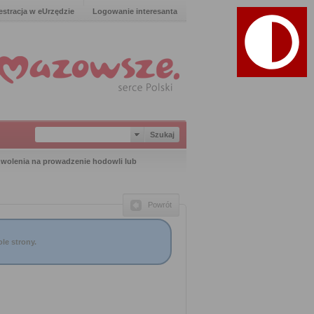
estracja w eUrzędzie
Logowanie interesanta
wolenia na prowadzenie hodowli lub
Powrót
le strony.