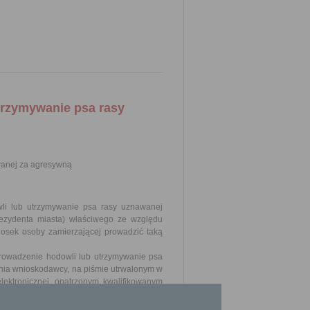
trzymywanie psa rasy
wanej za agresywną
wli lub utrzymywanie psa rasy uznawanej
ezydenta miasta) właściwego ze względu
osek osoby zamierzającej prowadzić taką
prowadzenie hodowli lub utrzymywanie psa
ania wnioskodawcy, na piśmie utrwalonym w
lektronicznej, opatrzonym kwalifikowanym
ządzenie Ministra Spraw Wewnętrznych