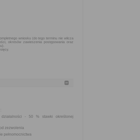
kompletnego wniosku (do tego terminu nie wlicza
ości, okresów zawieszenia postępowania oraz
u).
sięcy.
:
 działalności - 50 % stawki określonej
j od zezwolenia
nie pełnomocnictwa