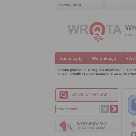
Strona Główna
Wr
e-usl
Samorządy
Weryfikacja
RWD
Strona główna
Usługi dla obywateli
Ochr
utrzymywanie psa rasy uznawanej za agresywną
WYSZUKAJ
USŁUGĘ
WYSZUKIWARKA
TERYTORIALNA