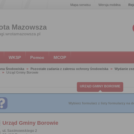
Mapa serwisu
Wersja mobilna
Rej
ota Mazowsza
ugi.wrotamazowsza.pl
WKSP
Pomoc
MCOP
ona Środowiska
Pozostałe zadania z zakresu ochrony środowiska
Wydanie zez
Urząd Gminy Borowie
URZĄD GMINY BOROWIE
Wybierz formularz z listy formularzy na do
Urząd Gminy Borowie
ul. Sasimowskiego 2