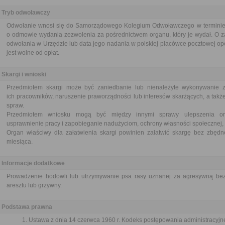
Tryb odwoławczy
Odwołanie wnosi się do Samorządowego Kolegium Odwoławczego w terminie 
o odmowie wydania zezwolenia za pośrednictwem organu, który je wydał. O z
odwołania w Urzędzie lub data jego nadania w polskiej placówce pocztowej op
jest wolne od opłat.
Skargi i wnioski
Przedmiotem skargi może być zaniedbanie lub nienależyte wykonywanie 
ich pracowników, naruszenie praworządności lub interesów skarżących, a także
spraw.
Przedmiotem wniosku mogą być między innymi sprawy ulepszenia orga
usprawnienie pracy i zapobieganie nadużyciom, ochrony własności społecznej, 
Organ właściwy dla załatwienia skargi powinien załatwić skargę bez zbędne
miesiąca.
Informacje dodatkowe
Prowadzenie hodowli lub utrzymywanie psa rasy uznanej za agresywną b
aresztu lub grzywny.
Podstawa prawna
Ustawa z dnia 14 czerwca 1960 r. Kodeks postępowania administracyjne