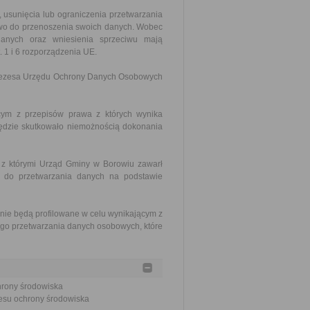
 usunięcia lub ograniczenia przetwarzania
awo do przenoszenia swoich danych. Wobec
danych oraz wniesienia sprzeciwu mają
st. 1 i 6 rozporządzenia UE.
 Prezesa Urzędu Ochrony Danych Osobowych
ym z przepisów prawa z których wynika
dzie skutkowało niemożnością dokonania
z którymi Urząd Gminy w Borowiu zawarł
 do przetwarzania danych na podstawie
ie będą profilowane w celu wynikającym z
go przetwarzania danych osobowych, które
hrony środowiska
resu ochrony środowiska