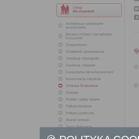
Usługi
dla obywateli
Architektura i planowanie
przestrzenne
Bezpieczeństwo i zarządzanie
kryzysowe
Drogownictwo
Działalność gospodarcza
Geodezja i Kartografia
Geodezja i Kataster
Gospodarka nieruchomościami
Konserwacja zabytków
Ochrona Środowiska
Oświata
Podatki i opłaty lokalne
Polityka lokalowa
Polityka społeczna
Skargi i wnioski
Sport i Rekreacja
Sprawy komunalne