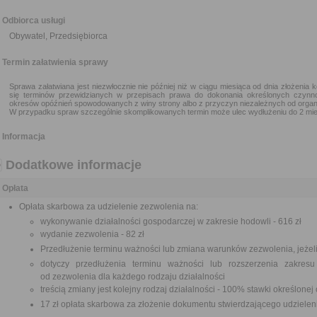
Odbiorca usługi
Obywatel, Przedsiębiorca
Termin załatwienia sprawy
Sprawa załatwiana jest niezwłocznie nie później niż w ciągu miesiąca od dnia złożenia 
się terminów przewidzianych w przepisach prawa do dokonania określonych czynn
okresów opóźnień spowodowanych z winy strony albo z przyczyn niezależnych od organ
W przypadku spraw szczególnie skomplikowanych termin może ulec wydłużeniu do 2 mie
Informacja
Dodatkowe informacje
Opłata
Opłata skarbowa za udzielenie zezwolenia na:
wykonywanie działalności gospodarczej w zakresie hodowli - 616 zł
wydanie zezwolenia - 82 zł
Przedłużenie terminu ważności lub zmiana warunków zezwolenia, jeżeli
dotyczy przedłużenia terminu ważności lub rozszerzenia zakresu
od zezwolenia dla każdego rodzaju działalności
treścią zmiany jest kolejny rodzaj działalności - 100% stawki określone
17 zł opłata skarbowa za złożenie dokumentu stwierdzającego udziele