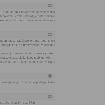
14 dni od dnia doręczenia postanowienia
achowaniu terminu decyduje data złożenia
eratora publicznego. Wniesienie odwołania
zadań przez właściwe organy albo przez
 przewlekłe lub biurokratyczne załatwianie
nizacji, wzmacnianie praworządności,
lepszego zaspokajania potrzeb ludności.
j zwłoki, nie później jednak niż w ciągu
ez wymaganego zezwolenia podlega karze
go (Dz. U. 2024r. poz. 572)