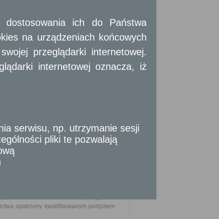
anych za agresywne.
 i dostosowania ich do Państwa
okies na urządzeniach końcowych
ojej przeglądarki internetowej.
ądarki internetowej oznacza, iż
 serwisu, np. utrzymanie sesji
gólności pliki te pozwalają
ektronicznego.
tową
n
w.
erdzenie przelewu bankowego w postaci
mne pełnomocnictwo i dowód osobisty
y na ustalenie tożsamości. W przypadku
ictwa opatrzony kwalifikowanym podpisem