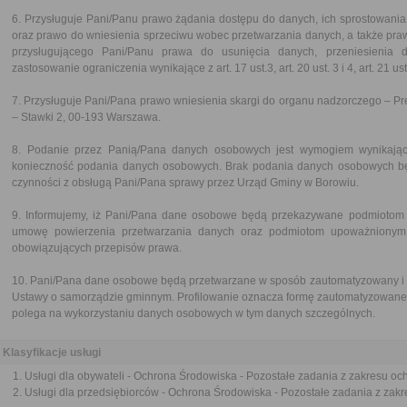
6. Przysługuje Pani/Panu prawo żądania dostępu do danych, ich sprostowania,
oraz prawo do wniesienia sprzeciwu wobec przetwarzania danych, a także pr
przysługującego Pani/Panu prawa do usunięcia danych, przeniesienia 
zastosowanie ograniczenia wynikające z art. 17 ust.3, art. 20 ust. 3 i 4, art. 21 u
7. Przysługuje Pani/Pana prawo wniesienia skargi do organu nadzorczego –
– Stawki 2, 00-193 Warszawa.
8. Podanie przez Panią/Pana danych osobowych jest wymogiem wynikając
konieczność podania danych osobowych. Brak podania danych osobowych bę
czynności z obsługą Pani/Pana sprawy przez Urząd Gminy w Borowiu.
9. Informujemy, iż Pani/Pana dane osobowe będą przekazywane podmiotom 
umowę powierzenia przetwarzania danych oraz podmiotom upoważnionym
obowiązujących przepisów prawa.
10. Pani/Pana dane osobowe będą przetwarzane w sposób zautomatyzowany i n
Ustawy o samorządzie gminnym. Profilowanie oznacza formę zautomatyzowane
polega na wykorzystaniu danych osobowych w tym danych szczególnych.
Klasyfikacje usługi
Usługi dla obywateli - Ochrona Środowiska - Pozostałe zadania z zakresu oc
Usługi dla przedsiębiorców - Ochrona Środowiska - Pozostałe zadania z zak