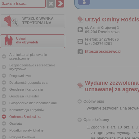
WYSZUKIWARKA
Urząd Gminy Rości
TERYTORIALNA
ul. Armii Krajowej 1
09-204 Rościszewo
Usługi
telefon: 242764076
dla obywateli
fax: 242764201
https://rosciszewo.pl
Architektura i planowanie
przestrzenne
Bezpieczeństwo i zarządzanie
kryzysowe
Drogownictwo
Wydanie zezwolenia
Działalność gospodarcza
uznawanej za agre
Geodezja i Kartografia
Geodezja i Kataster
Ogólny opis
Gospodarka nieruchomościami
Wydanie zezwolenia na prowad
Konserwacja zabytków
Ochrona Środowiska
Opis skrócony
Oświata
Zgodnie z art. 10 pkt. 1 
Podatki i opłaty lokalne
za agresywną wymaga zezw
Polityka lokalowa
na planowane miejsce prow