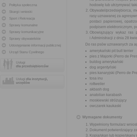
hodowlę lub utrzymywać tak
Polityka społeczna
Obywatel/przedsiębiorca, 
Skargi i wnioski
rasy uznawanej za agresywn
Sport i Rekreacja
postaci papierowej, opatr
Sprawy komunalne
podpisem elektronicznym, 
Sprawy komunikacyjne
Obowiązujący wykaz ras 
i Administracji z dnia 28 k
Sprawy obywatelskie
Do ras psów uznawanych za ag
Udostępnianie informacji publicznej
amerykański pit bull terrier
Urząd Stanu Cywilnego
pies z Majorki (Perro de Pre
buldog amerykański
Usługi
dla przedsiębiorców
dog argentyński
pies kanaryjski (Perro de Pr
tosa inu
Usługi
dla instytucji,
urzędów
rottweiler
akbash dog
anatolian karabash
moskiewski stróżujący
owczarek kaukaski
Wymagane dokumenty
Wypełniony formularz wnios
Dokument potwierdzający zas
Kopia/skan lub kopie/skany