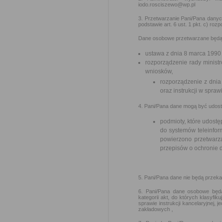
iodo.rosciszewo@wp.pl
3. Przetwarzanie Pani/Pana danyc
podstawie art. 6 ust. 1 pkt. c) r
Dane osobowe przetwarzane będą 
ustawa z dnia 8 marca 1990
rozporządzenie rady ministr
wniosków,
rozporządzenie z dnia 
oraz instrukcji w spra
4. Pani/Pana dane mogą być udos
podmioty, które udostę
do systemów teleinfor
powierzono przetwarz
przepisów o ochronie
5. Pani/Pana dane nie będą przek
6. Pani/Pana dane osobowe będ
kategorii akt, do których klasyfi
sprawie instrukcji kancelaryjnej, 
zakładowych ,