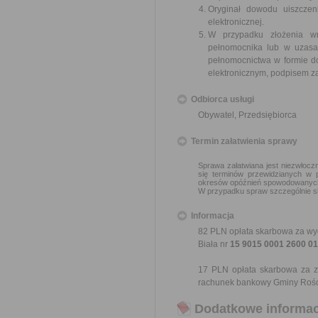
Oryginał dowodu uiszczen
elektronicznej.
W przypadku złożenia w
pełnomocnika lub w uzasa
pełnomocnictwa w formie d
elektronicznym, podpisem z
Odbiorca usługi
Obywatel, Przedsiębiorca
Termin załatwienia sprawy
Sprawa załatwiana jest niezwłoczn
się terminów przewidzianych w 
okresów opóźnień spowodowanych 
W przypadku spraw szczególnie sk
Informacja
82 PLN opłata skarbowa za wy
Biała nr
15 9015 0001 2600 01
17 PLN opłata skarbowa za z
rachunek bankowy Gminy Rości
Dodatkowe informac