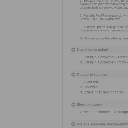
7. Posiada Pani/Pan prawo do ż
ograniczenia przetwarzania danyc
do wniesienia sprzeciwu wobec pr
8. Posiada Pani/Pan prawo do wn
Stawki 2, 00 - 193 Warszawa,
9. Podanie przez Panią/Pana da
obowiązków, o których mowa w pkt
10. Podane przez Pana/Panią dane
Klasyfikacje usługi
Usługi dla obywateli - Ochr
Usługi dla przedsiębiorców 
Kategorie życiowe
Zwierzęta
Hodowla
Działalność gospodarcza
Słowa kluczowe
zezwolenie, hodowla, rasa ag
Miejsce składania dokumentów