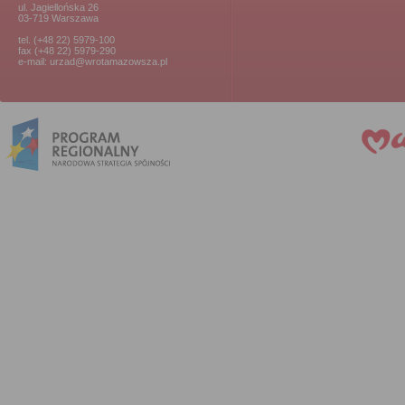
ul. Jagiellońska 26
03-719 Warszawa
tel. (+48 22) 5979-100
fax (+48 22) 5979-290
e-mail: urzad@wrotamazowsza.pl