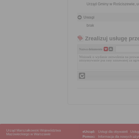
Urząd Gminy w Rościszewie, ul.
Uwagi
brak
Zrealizuj usługę prz
Nazwa dokumentu
Wniosek o wydanie zezwolenia na prowa
utrzymywanie psa rasy uznawanej za agr
Urząd Marszałkowski Województwa
eUrząd:
Usługi dla obywateli
|
Usług
Mazowieckiego w Warszawie
Pomoc:
Informacja dla nowych uż