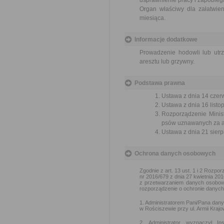
usprawnienie pracy i zapobieg
Organ właściwy dla załatwien
miesiąca.
Informacje dodatkowe
Prowadzenie hodowli lub ut
aresztu lub grzywny.
Podstawa prawna
Ustawa z dnia 14 czer
Ustawa z dnia 16 listop
Rozporządzenie Minist
psów uznawanych za ag
Ustawa z dnia 21 sierp
Ochrona danych osobowych
Zgodnie z art. 13 ust. 1 i 2 Rozp
nr 2016/679 z dnia 27 kwietnia 2
z przetwarzaniem danych osobow
rozporządzenie o ochronie danych)
1. Administratorem Pani/Pana dan
w Rościszewie przy ul. Armii Kraj
2. Administrator wyznaczył 