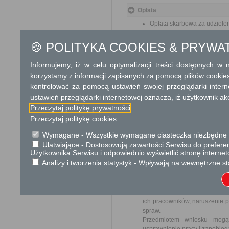
Opłata
Opłata skarbowa za udziele
wykonywanie działalno
wydanie zezwolenia - 
🍪 POLITYKA COOKIES & PRYWA
Przedłużenie terminu 
Informujemy, iż w celu optymalizacji treści dostępnych w
dotyczy przedłużeni
od zezwolenia dla każd
korzystamy z informacji zapisanych za pomocą plików cookie
treścią zmiany jest ko
kontrolować za pomocą ustawień swojej przeglądarki inter
17 zł opłata skarbowa
ustawień przeglądarki internetowej oznacza, iż użytkownik ak
Przeczytaj politykę prywatności
Tryb odwoławczy
Przeczytaj politykę cookies
Odwołanie wnosi się do Samo
Wymagane - Wszystkie wymagane ciasteczka niezbędne do
o odmowie wydania zezwolenia
Ułatwiające - Dostosowują zawartości Serwisu do preferen
odwołania w Urzędzie lub data
Użytkownika Serwisu i odpowiednio wyświetlić stronę interne
jest wolne od opłat.
Analizy i tworzenia statystyk - Wpływają na wewnętrzne st
Skargi i wnioski
Przedmiotem skargi może by
ich pracowników, naruszenie p
spraw.
Przedmiotem wniosku mogą 