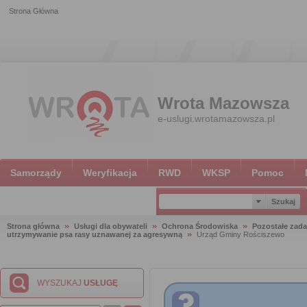
Strona Główna
Wrota Mazowsza
e-uslugi.wrotamazowsza.pl
Samorządy
Weryfikacja
RWD
WKSP
Pomoc
Strona główna
Usługi dla obywateli
Ochrona Środowiska
Pozostałe zada
utrzymywanie psa rasy uznawanej za agresywną
Urząd Gminy Rościszewo
WYSZUKAJ
USŁUGĘ