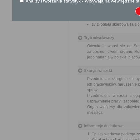
Analizy i tworzenia statystyk - Wpływają na wewnętrzne st
616 zł opłata skarbowa za
zwierzętami; prowadzenia 
zwierzęcych i ich części.
17 zł opłata skarbowa za z
Tryb odwoławczy
Odwołanie wnosi się do Sa
za pośrednictwem organu, któ
jego nadania w polskiej placó
Skargi i wnioski
Przedmiotem skargi może by
ich pracowników, naruszenie p
spraw.
Przedmiotem wniosku mogą 
usprawnienie pracy i zapobieg
Organ właściwy dla załatwien
miesiąca.
Informacje dodatkowe
Opłata skarbowa podlega zwr
Zwrot opłaty skarbowej nas