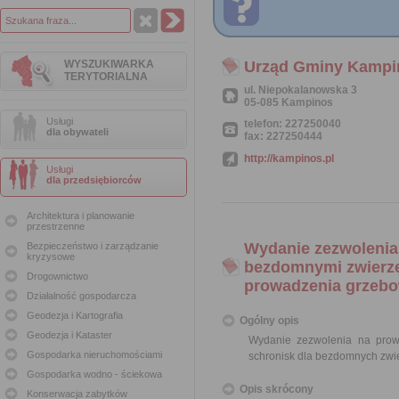
WYSZUKIWARKA
Urząd Gminy Kampi
TERYTORIALNA
ul. Niepokalanowska 3
05-085 Kampinos
Usługi
telefon: 227250040
dla obywateli
fax: 227250444
http://kampinos.pl
Usługi
dla przedsiębiorców
Architektura i planowanie
przestrzenne
Wydanie zezwolenia 
Bezpieczeństwo i zarządzanie
kryzysowe
bezdomnymi zwierzę
Drogownictwo
prowadzenia grzebow
Działalność gospodarcza
Geodezja i Kartografia
Ogólny opis
Geodezja i Kataster
Wydanie zezwolenia na prow
Gospodarka nieruchomościami
schronisk dla bezdomnych zwie
Gospodarka wodno - ściekowa
Opis skrócony
Konserwacja zabytków