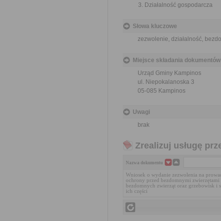
Działalność gospodarcza
Słowa kluczowe
zezwolenie, działalność, bezd
Miejsce składania dokumentów
Urząd Gminy Kampinos
ul. Niepokalanoska 3
05-085 Kampinos
Uwagi
brak
Zrealizuj usługę prz
Nazwa dokumentu
Wniosek o wydanie zezwolenia na prowadz
ochrony przed bezdomnymi zwierzętami 
bezdomnych zwierząt oraz grzebowisk i s
ich części