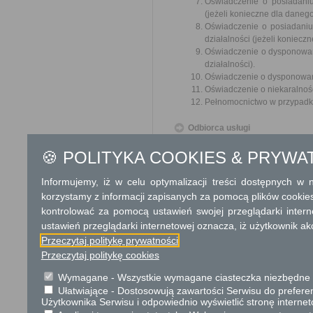
Oświadczenie o posiadaniu
(jeżeli konieczne dla danego
Oświadczenie o posiadaniu
działalności (jeżeli koniecz
Oświadczenie o dysponowani
działalności).
Oświadczenie o dysponowan
Oświadczenie o niekaralnośc
Pełnomocnictwo w przypadku
Odbiorca usługi
Przedsiębiorca
🍪 POLITYKA COOKIES & PRYWA
Termin załatwienia sprawy
Informujemy, iż w celu optymalizacji treści dostępnych w
Sprawa załatwiana jest niezw
korzystamy z informacji zapisanych za pomocą plików cookie
terminu nie wlicza się term
zawieszenia postępowania 
kontrolować za pomocą ustawień swojej przeglądarki inter
od organu).
ustawień przeglądarki internetowej oznacza, iż użytkownik ak
W przypadku spraw szczególni
Przeczytaj politykę prywatności
Przeczytaj politykę cookies
Informacja
Wymagane - Wszystkie wymagane ciasteczka niezbędne do
Dodatkowe informac
Ułatwiające - Dostosowują zawartości Serwisu do preferen
Użytkownika Serwisu i odpowiednio wyświetlić stronę interne
Opłata