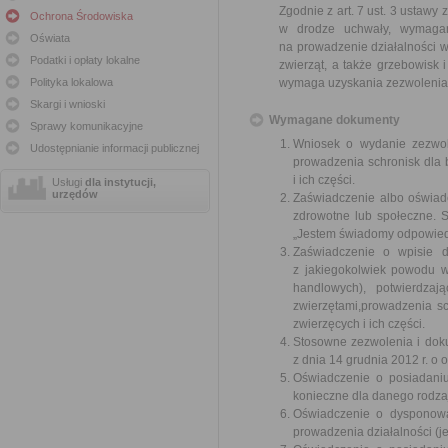
Zgodnie z art. 7 ust. 3 ustawy
Ochrona Środowiska
w drodze uchwały, wymagani
Oświata
na prowadzenie działalności 
Podatki i opłaty lokalne
zwierząt, a także grzebowisk 
Polityka lokalowa
wymaga uzyskania zezwolenia
Skargi i wnioski
Wymagane dokumenty
Sprawy komunikacyjne
Wniosek o wydanie zezwol
Udostępnianie informacji publicznej
prowadzenia schronisk dla 
i ich części.
Usługi
dla instytucji,
urzędów
Zaświadczenie albo oświadc
zdrowotne lub społeczne. S
„Jestem świadomy odpowiedz
Zaświadczenie o wpisie do
z jakiegokolwiek powodu w
handlowych), potwierdzaj
zwierzętami,prowadzenia s
zwierzęcych i ich części.
Stosowne zezwolenia i dok
z dnia 14 grudnia 2012 r. o 
Oświadczenie o posiadaniu
konieczne dla danego rodzaj
Oświadczenie o dysponowa
prowadzenia działalności (je