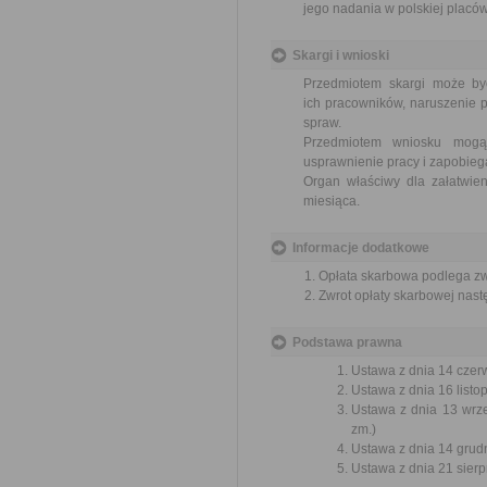
jego nadania w polskiej placó
Skargi i wnioski
Przedmiotem skargi może by
ich pracowników, naruszenie p
spraw.
Przedmiotem wniosku mogą 
usprawnienie pracy i zapobieg
Organ właściwy dla załatwien
miesiąca.
Informacje dodatkowe
Opłata skarbowa podlega zwr
Zwrot opłaty skarbowej nas
Podstawa prawna
Ustawa z dnia 14 czer
Ustawa z dnia 16 listop
Ustawa z dnia 13 wrze
zm.)
Ustawa z dnia 14 grudn
Ustawa z dnia 21 sierp