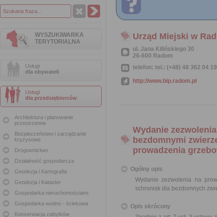
WYSZUKIWARKA
Urząd Miejski w Ra
TERYTORIALNA
ul. Jana Kilińskiego 30
26-600 Radom
Usługi
telefon: tel.: (+48) 48 362 04 1
dla obywateli
http://www.bip.radom.pl
Usługi
dla przedsiębiorców
Architektura i planowanie
przestrzenne
Wydanie zezwolenia 
Bezpieczeństwo i zarządzanie
bezdomnymi zwierzę
kryzysowe
prowadzenia grzebow
Drogownictwo
Działalność gospodarcza
Ogólny opis
Geodezja i Kartografia
Wydanie zezwolenia na prow
Geodezja i Kataster
schronisk dla bezdomnych zwie
Gospodarka nieruchomościami
Gospodarka wodno - ściekowa
Opis skrócony
Konserwacja zabytków