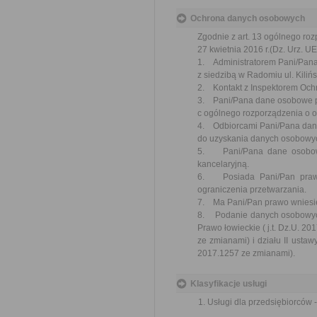
Ochrona danych osobowych
Zgodnie z art. 13 ogólnego ro
27 kwietnia 2016 r.(Dz. Urz. UE
1. Administratorem Pani/Pana
z siedzibą w Radomiu ul. Kiliń
2. Kontakt z Inspektorem Och
3. Pani/Pana dane osobowe prze
c ogólnego rozporządzenia o o
4. Odbiorcami Pani/Pana dan
do uzyskania danych osobowyc
5. Pani/Pana dane osobowe
kancelaryjną.
6. Posiada Pani/Pan prawo 
ograniczenia przetwarzania.
7. Ma Pani/Pan prawo wniesie
8. Podanie danych osobowych j
Prawo łowieckie ( j.t. Dz.U. 20
ze zmianami) i działu II ustaw
2017.1257 ze zmianami).
Klasyfikacje usługi
Usługi dla przedsiębiorców 