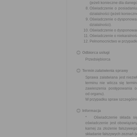
(jeżeli konieczne dla danego
Oświadczenie o posiadaniu
działalności (jeżeli koniecz
Oświadczenie o dysponowani
działalności).
Oświadczenie o dysponowan
Oświadczenie o niekaralnośc
Pełnomocnictwo w przypadku
Odbiorca usługi
Przedsiębiorca
Termin załatwienia sprawy
Sprawa załatwiana jest niezw
terminu nie wlicza się term
zawieszenia postępowania 
od organu).
W przypadku spraw szczególni
Informacja
* Oświadczenie składa się 
oświadczenie jest obowiązan
karnej za złożenie fałszyweg
składanie fałszywych zeznań (