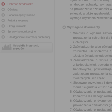
Zgodnie z art. 7 ust. 3 ustawy
Ochrona Środowiska
w drodze uchwały, wymagani
na prowadzenie działalności 
Oświata
zwierząt, a także grzebowisk 
Podatki i opłaty lokalne
wymaga uzyskania zezwolenia
Polityka lokalowa
Skargi i wnioski
Wymagane dokumenty
Sprawy komunikacyjne
Wniosek o wydanie zezwol
Udostępnianie informacji publicznej
prowadzenia schronisk dla 
i ich części.
Usługi
dla instytucji,
Zaświadczenie albo oświadc
urzędów
zdrowotne lub społeczne. S
„Jestem świadomy odpowiedz
Zaświadczenie o wpisie do
z jakiegokolwiek powodu w
handlowych), potwierdzaj
zwierzętami,prowadzenia s
zwierzęcych i ich części.
Stosowne zezwolenia i dok
z dnia 14 grudnia 2012 r. o 
Oświadczenie o posiadaniu
konieczne dla danego rodzaj
Oświadczenie o dysponowa
prowadzenia działalności (je
Oświadczenie o posiadaniu