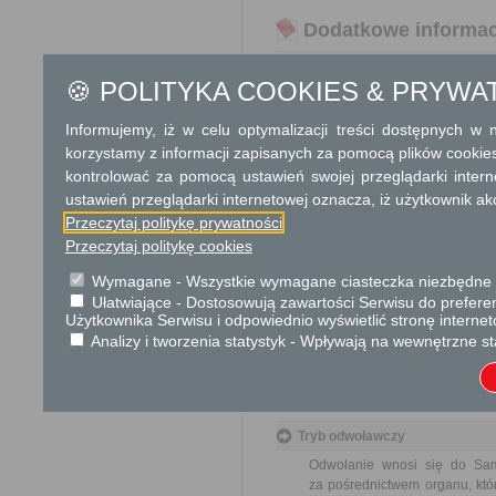
Dodatkowe informac
Opłata
🍪 POLITYKA COOKIES & PRYWA
616 zł opłata skarbowa za
zwierzętami; prowadzenia 
Informujemy, iż w celu optymalizacji treści dostępnych w
zwierzęcych i ich części.
korzystamy z informacji zapisanych za pomocą plików cookie
17 zł opłata skarbowa za z
kontrolować za pomocą ustawień swojej przeglądarki inter
ustawień przeglądarki internetowej oznacza, iż użytkownik ak
Informacje o płatnościach
Przeczytaj politykę prywatności
Numer rachunku bankowego:
Przeczytaj politykę cookies
521240325911110010134065
Nazwa odbiorcy rachunku ba
Wymagane - Wszystkie wymagane ciasteczka niezbędne do
Bank PEKAO S.A. II Oddział w
Kwota:
Ułatwiające - Dostosowują zawartości Serwisu do preferen
616,00 zł
Użytkownika Serwisu i odpowiednio wyświetlić stronę interne
Tytuł wpłaty:
Analizy i tworzenia statystyk - Wpływają na wewnętrzne st
Opłata skarbowa od udzieleni
Opis kwoty:
Opłata skarbowa od udzieleni
Tryb odwoławczy
Odwołanie wnosi się do Sa
za pośrednictwem organu, któ