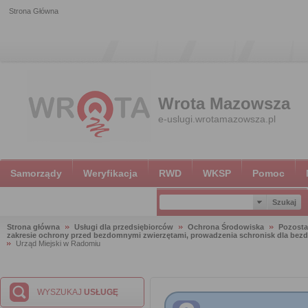
Strona Główna
Wrota Mazowsza
e-uslugi.wrotamazowsza.pl
Samorządy
Weryfikacja
RWD
WKSP
Pomoc
Strona główna
Usługi dla przedsiębiorców
Ochrona Środowiska
Pozosta
zakresie ochrony przed bezdomnymi zwierzętami, prowadzenia schronisk dla bezdo
Urząd Miejski w Radomiu
WYSZUKAJ
USŁUGĘ