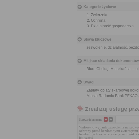
Kategorie życiowe
Zwierzęta
Ochrona
Działalność gospodarcza
Słowa kluczowe
zezwolenie, działalność, bezd
Miejsce składania dokumentów
Biuro Obsługi Mieszkańca – ul.
Uwagi
Zapłaty opłaty skarbowej doko
Miasta Radomia Bank PEKAO S
Zrealizuj usługę prz
Nazwa dokumentu
Wniosek o wydanie zezwolenia na prowadz
ochrony przed bezdomnymi zwierzętami 
bezdomnych zwierząt oraz grzebowisk i s
ich części