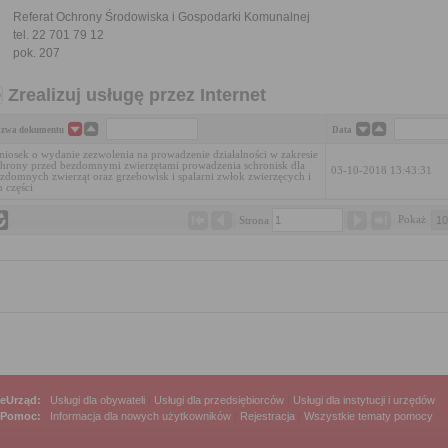
Referat Ochrony Środowiska i Gospodarki Komunalnej
tel. 22 701 79 12
pok. 207
Zrealizuj usługę przez Internet
zwa dokumentu
Data
iosek o wydanie zezwolenia na prowadzenie działalności w zakresie
hrony przed bezdomnymi zwierzętami prowadzenia schronisk dla
03-10-2018 13:43:31
zdomnych zwierząt oraz grzebowisk i spalarni zwłok zwierzęcych i
h części
Pokaż 
Strona 
eUrząd:
Usługi dla obywateli
|
Usługi dla przedsiębiorców
|
Usługi dla instytucji i urzędów
Pomoc:
Informacja dla nowych użytkowników
|
Rejestracja
|
Wszystkie tematy pomocy