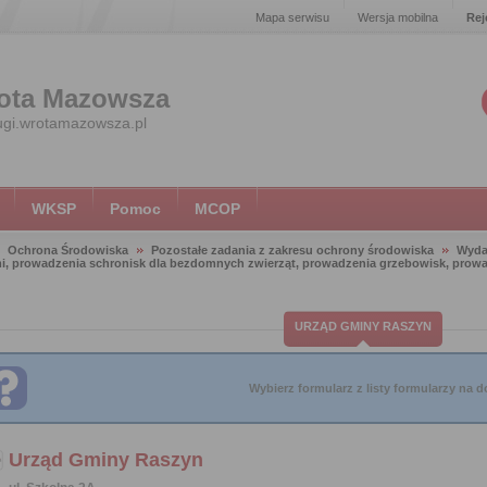
Mapa serwisu
Wersja mobilna
Rej
ota Mazowsza
ugi.wrotamazowsza.pl
WKSP
Pomoc
MCOP
Ochrona Środowiska
Pozostałe zadania z zakresu ochrony środowiska
Wyda
, prowadzenia schronisk dla bezdomnych zwierząt, prowadzenia grzebowisk, prowadz
URZĄD GMINY RASZYN
Wybierz formularz z listy formularzy na do
Urząd Gminy Raszyn