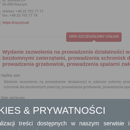
ul. Szkolna 2A
05-090 Raszyn
telefon: +48 22 701 77 77
fax: +48 22 701 77 78
https://raszyn.pl
OPIS SZCZEGÓŁOWY USŁUGI
Wydanie zezwolenia na prowadzenie działalności w
bezdomnymi zwierzętami, prowadzenia schronisk d
prowadzenia grzebowisk, prowadzenia spalarni zwło
Ogólny opis
Wydanie zezwolenia na prowadzenie działalności w zakresie ochrony prz
schronisk dla bezdomnych zwierząt, prowadzenia grzebowisk, prowadzenia spala
Opis skrócony
Zgodnie z art. 7 ust. 3 ustawy z dnia 13 września 1996 r. o utrzymaniu czystośc
OKIES & PRYWATNOŚCI
w drodze uchwały, wymagania, jakie powinien spełniać przedsiębiorca 
na prowadzenie działalności w zakresie ochrony przed bezdomnymi zwierzęta
zwierząt, a także grzebowisk i spalarni zwłok zwierzęcych i ich części. Pro
lizacji treści dostępnych w naszym serwisie
wymaga uzyskania zezwolenia.