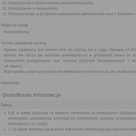
Oświadczenie o dysponowaniu przeszkoloną kadrą.
Oświadczenie o niekaralności.
Pełnomocnictwo w przypadku ustanowienia pełnomocnika wraz z dowodem ui
Odbiorca usługi
Przedsiębiorca
Termin załatwienia sprawy
Sprawa załatwiana jest niezwłocznie nie później niż w ciągu miesiąca od dn
terminu nie wlicza się terminów przewidzianych w przepisach prawa do d
zawieszenia postępowania oraz okresów opóźnień spowodowanych z win
od organu).
W przypadku spraw szczególnie skomplikowanych termin może ulec wydłużeniu 
Informacja
Dodatkowe informacje
Opłata
616 zł opłata skarbowa za wydanie zezwolenia na prowadzenie działalno
zwierzętami; prowadzenia schronisk dla bezdomnych zwierząt, prowadzeni
zwierzęcych i ich części.
17 zł opłata skarbowa za złożenie dokumentu stwierdzającego udzielenie pe