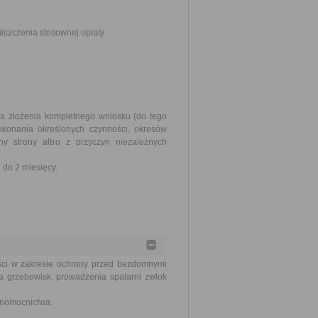
szczenia stosownej opłaty.
ia złożenia kompletnego wniosku (do tego
okonania określonych czynności, okresów
y strony albo z przyczyn niezależnych
do 2 miesięcy.
ści w zakresie ochrony przed bezdomnymi
a grzebowisk, prowadzenia spalarni zwłok
łnomocnictwa.