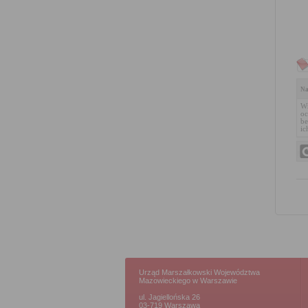
Na
Wn
oc
be
ic
Urząd Marszałkowski Województwa
Mazowieckiego w Warszawie
ul. Jagiellońska 26
03-719 Warszawa