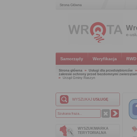
Strona Główna
Wr
e-usl
Samorządy
Weryfikacja
RWD
Strona główna
Usługi dla przedsiębiorców
zakresie ochrony przed bezdomnymi zwierzętami
Urząd Gminy Raszyn
WYSZUKAJ
USŁUGĘ
WYSZUKIWARKA
TERYTORIALNA