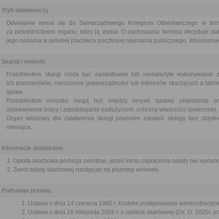
Tryb odwoławczy
Odwołanie wnosi się do Samorządowego Kolegium Odwoławczego w termi
za pośrednictwem organu, który ją wydał. O zachowaniu terminu decyduje dat
jego nadania w polskiej placówce pocztowej operatora publicznego. Wniesienie 
Skargi i wnioski
Przedmiotem skargi może być zaniedbanie lub nienależyte wykonywanie 
ich pracowników, naruszenie praworządności lub interesów skarżących a także
spraw.
Przedmiotem wniosku mogą być między innymi sprawy ulepszenia orga
usprawnienie pracy i zapobieganie nadużyciom, ochrony własności społecznej, 
Organ właściwy dla załatwienia skargi powinien załatwić skargę bez zbędne
miesiąca.
Informacje dodatkowe
Opłata skarbowa podlega zwrotowi, jeżeli mimo zapłacenia opłaty nie wydan
Zwrot opłaty skarbowej następuje na pisemny wniosek.
Podstawa prawna
Ustawa z dnia 14 czerwca 1960 r. Kodeks postępowania administracyjne
Ustawa z dnia 16 listopada 2006 r. o opłacie skarbowej (Dz. U. 2025r. p