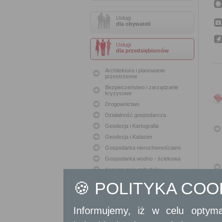
Usługi
dla obywateli
Usługi
dla przedsiębiorców
Architektura i planowanie
przestrzenne
Bezpieczeństwo i zarządzanie
kryzysowe
Drogownictwo
Działalność gospodarcza
Geodezja i Kartografia
Geodezja i Kataster
Gospodarka nieruchomościami
Gospodarka wodno - ściekowa
Konserwacja zabytków
Ochrona Środowiska
🍪 POLITYKA CO
Oświata
Podatki i opłaty lokalne
Informujemy, iż w celu optyma
Polityka lokalowa