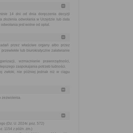
nie 14 dni od dnia doręczenia decyzji
a złożenia odwołania w Urzędzie lub data
odwołania jest wolne od opłat.
zadań przez właściwe organy albo przez
 przewlekłe lub biurokratyczne załatwianie
nizacji, wzmacnianie praworządności,
lepszego zaspokajania potrzeb ludności.
j zwłoki, nie później jednak niż w ciągu
o zezwolenia.
go (Dz. U. 2024r. poz. 572)
oz. 1154 z późn. zm.)