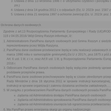
Ustawa z dnia 13 września 1996 r. o utrzymaniu czystości i porządku 
zm.)
Ustawa z dnia 14 grudnia 2012 r. o odpadach (Dz. U. 2023r. poz. 1587 z
Ustawa z dnia 21 sierpnia 1997 o ochronie zwierząt (Dz. U. 2023r. poz. 
Ochrona danych osobowych
Zgodnie z art.13 Rozporządzenia Parlamentu Europejskiego i Rady (UE)/RODO/
119 z 04.05.2016/ Wójt Gminy Raszyn informuje, iż:
Administratorem Pani/Pana danych osobowych jest Gmina Raszyn z siedzi
reprezentowana przez Wójta Raszyna.
Pani/Pana dane osobowe przetwarzane będą w celu realizacji ustawowych z
marca 1990 roku o samorządzie gminnym/t.j.Dz.U z 2017r., poz.1875 z póź
Art. 6 ust. 1 lit. c i e, oraz Art.9 ust. 1 lit. g Rozporządzenia Parlamentu E
2016 r.
Odbiorcami Pani/Pana danych osobowych będą wyłącznie podmioty upraw
podstawie przepisów prawa.
Pani/Pana dane osobowe przechowywane będą w czasie określonym przepi
Rady Ministrów z dnia 18 stycznia 2011 w sprawie instrukcji kancelaryjnej
instrukcji w sprawie organizacji i zakresu działania archiwów zakładowych….
W związku z przetwarzaniem Pani/Pana danych osobowych posiada Pani/Pan
żądania od Administratora dostępu Pani/Pana danych osobowych
żądania od Administratora sprostowania Pani/Pana danych osobowy
żądania od Administratora usunięcia lub ograniczenia przetwarzani
Ma Pani/Pan prawo wniesienia skargi go organu nadzorczego