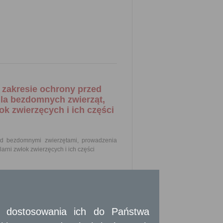
 zakresie ochrony przed
la bezdomnych zwierząt,
k zwierzęcych i ich części
ed bezdomnymi zwierzętami, prowadzenia
rni zwłok zwierzęcych i ich części
i i porządku w gminach, rada gminy określa,
ubiegający się o uzyskanie zezwolenia
mi, prowadzenia schronisk dla bezdomnych
wadzenie działalności w powyższym zakresie
 i dostosowania ich do Państwa