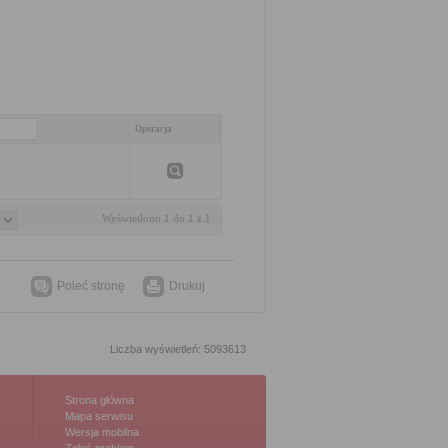
Operacja
Wyświetlono 1 do 1 z 1
Poleć stronę
Drukuj
Liczba wyświetleń: 5093613
Strona główna
Mapa serwisu
Wersja mobilna