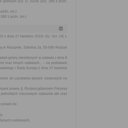
w gminach (Dz. U. 2024r. poz. 399 z późn.
 późn. zm.)
1580 z późn. zm.)
 z dnia 27 kwietnia 2016r. Dz. Urz .UE L
bą w Raszynie, Szkolna 2a, 05-090 Raszyn
adań gminy określonych w ustawie z dnia 8
.zm/ oraz innych ustawach… - na podstawie
uropejskiego i Rady Europy z dnia 27 kwietnia
nione do uzyskania danych osobowych na
sami prawa, tj. Rozporządzeniem Prezesa
, jednolitych rzeczowych wykazów akt oraz
 prawo do :
ch
a danych osobowych,