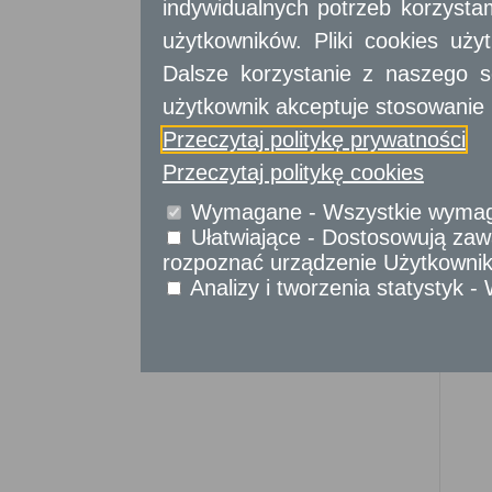
indywidualnych potrzeb korzyst
Skargi i wnioski
Sprawy komunikacyjne
użytkowników. Pliki cookies uż
Udostępnianie informacji publicznej
Dalsze korzystanie z naszego s
Usługi
dla instytucji,
użytkownik akceptuje stosowanie 
urzędów
Przeczytaj politykę prywatności
Przeczytaj politykę cookies
Wymagane - Wszystkie wymagan
Ułatwiające - Dostosowują zawa
rozpoznać urządzenie Użytkownika
Analizy i tworzenia statystyk 