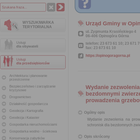
WYSZUKIWARKA
Urząd Gminy w Opin
TERYTORIALNA
ul. Zygmunta Krasińskiego 4
06-406 Opinogóra Górna
Usługi
telefon: 23 673 61 10; 23 671 
dla obywateli
fax: 23 673 61 10
https://opinogoragorna.pl
Usługi
dla przedsiębiorców
Architektura i planowanie
przestrzenne
Wydanie zezwolenia 
Bezpieczeństwo i zarządzanie
kryzysowe
bezdomnymi zwierzę
Drogownictwo
prowadzenia grzebow
Działalność gospodarcza
Geodezja i Kartografia
Ogólny opis
Geodezja i Kataster
Wydanie zezwolenia na prow
Gospodarka nieruchomościami
schronisk dla bezdomnych zwie
Gospodarka wodno - ściekowa
Opis skrócony
Konserwacja zabytków