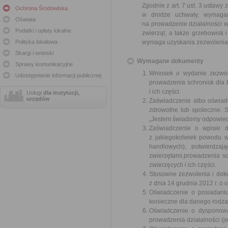
Zgodnie z art. 7 ust. 3 ustawy
Ochrona Środowiska
w drodze uchwały, wymagani
Oświata
na prowadzenie działalności 
Podatki i opłaty lokalne
zwierząt, a także grzebowisk 
Polityka lokalowa
wymaga uzyskania zezwolenia
Skargi i wnioski
Wymagane dokumenty
Sprawy komunikacyjne
Wniosek o wydanie zezwol
Udostępnianie informacji publicznej
prowadzenia schronisk dla 
i ich części.
Usługi
dla instytucji,
urzędów
Zaświadczenie albo oświadc
zdrowotne lub społeczne. S
„Jestem świadomy odpowiedz
Zaświadczenie o wpisie do
z jakiegokolwiek powodu w
handlowych), potwierdzaj
zwierzętami,prowadzenia s
zwierzęcych i ich części.
Stosowne zezwolenia i dok
z dnia 14 grudnia 2012 r. o 
Oświadczenie o posiadaniu
konieczne dla danego rodzaj
Oświadczenie o dysponowa
prowadzenia działalności (je