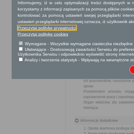
Informujemy, iż w celu optymalizacji treści dostępnych w
616 zł opłata skarbowa za
korzystamy z informacji zapisanych za pomocą plików cookie
zwierzętami; prowadzenia 
kontrolować za pomocą ustawień swojej przeglądarki inter
zwierzęcych i ich części.
ustawień przeglądarki internetowej oznacza, iż użytkownik ak
17 zł opłata skarbowa za z
Przeczytaj politykę prywatności
Przeczytaj politykę cookies
Tryb odwoławczy
Wymagane - Wszystkie wymagane ciasteczka niezbędne do
Odwołanie wnosi się do Sa
Ułatwiające - Dostosowują zawartości Serwisu do preferen
za pośrednictwem organu, któ
Użytkownika Serwisu i odpowiednio wyświetlić stronę interne
jego nadania w polskiej placó
Analizy i tworzenia statystyk - Wpływają na wewnętrzne st
Skargi i wnioski
Przedmiotem skargi może by
ich pracowników, naruszenie p
spraw.
Przedmiotem wniosku mogą 
usprawnienie pracy i zapobieg
Organ właściwy dla załatwien
miesiąca.
Informacje dodatkowe
Opłata skarbowa podlega zwr
Zwrot opłaty skarbowej nas