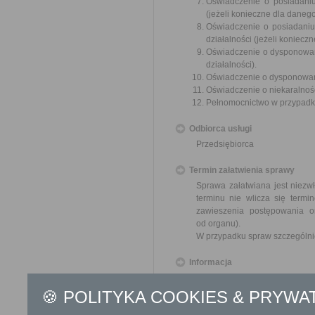
Oświadczenie o posiadaniu
(jeżeli konieczne dla danego
Oświadczenie o posiadaniu
działalności (jeżeli koniecz
Oświadczenie o dysponowani
działalności).
Oświadczenie o dysponowan
Oświadczenie o niekaralnośc
Pełnomocnictwo w przypadku
Odbiorca usługi
Przedsiębiorca
Termin załatwienia sprawy
Sprawa załatwiana jest niezw
terminu nie wlicza się term
zawieszenia postępowania 
od organu).
W przypadku spraw szczególni
Informacja
Dodatkowe informac
🍪 POLITYKA COOKIES & PRYWA
Opłata