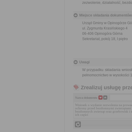
zezwolenie, działalność, bezd
Miejsce składania dokumentów
Urząd Gminy w Opinogórze Gó
ul. Zygmunta Krasińskiego 4
06-406 Opinogóra Górna
Sekretariat, pokój 18, I piętro
Uwagi
W przypadku składania wnios
pełnomocnictwo w wysokości 1
Zrealizuj usługę prz
Nazwa dokumentu
Wniosek o wydanie zezwolenia na prowadz
ochrony przed bezdomnymi zwierzętami 
bezdomnych zwierząt oraz grzebowisk i s
ich części