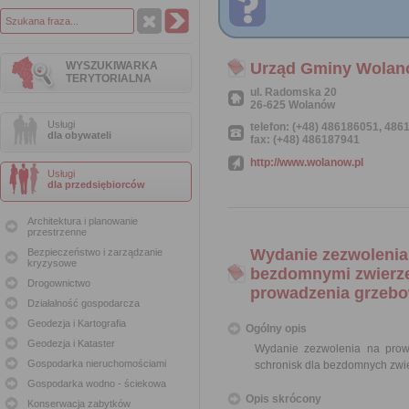
WYSZUKIWARKA
Urząd Gminy Wola
TERYTORIALNA
ul. Radomska 20
26-625 Wolanów
Usługi
telefon: (+48) 486186051, 48
dla obywateli
fax: (+48) 486187941
http://www.wolanow.pl
Usługi
dla przedsiębiorców
Architektura i planowanie
przestrzenne
Wydanie zezwolenia 
Bezpieczeństwo i zarządzanie
kryzysowe
bezdomnymi zwierzę
Drogownictwo
prowadzenia grzebow
Działalność gospodarcza
Geodezja i Kartografia
Ogólny opis
Geodezja i Kataster
Wydanie zezwolenia na prow
Gospodarka nieruchomościami
schronisk dla bezdomnych zwie
Gospodarka wodno - ściekowa
Opis skrócony
Konserwacja zabytków