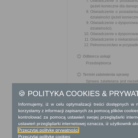
Oświadczenie o posiadaniu
(jeżeli konieczne dla danego
Oświadczenie o posiadaniu
działalności (jeżeli koniecz
Oświadczenie o dysponowani
działalności).
Oświadczenie o dysponowan
Oświadczenie o niekaralnośc
Pełnomocnictwo w przypadku
Odbiorca usługi
Przedsiębiorca
Termin załatwienia sprawy
Sprawa załatwiana jest niezw
terminu nie wlicza się term
🍪 POLITYKA COOKIES & PRYWA
zawieszenia postępowania 
od organu).
W przypadku spraw szczególni
Informujemy, iż w celu optymalizacji treści dostępnych w
korzystamy z informacji zapisanych za pomocą plików cookie
Informacja
kontrolować za pomocą ustawień swojej przeglądarki inter
ustawień przeglądarki internetowej oznacza, iż użytkownik ak
Dodatkowe informac
Przeczytaj politykę prywatności
Przeczytaj politykę cookies
Opłata