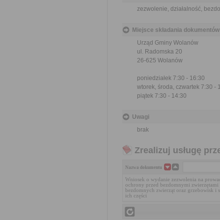
zezwolenie, działalność, bezd
Miejsce składania dokumentów
Urząd Gminy Wolanów
ul. Radomska 20
26-625 Wolanów
poniedziałek 7:30 - 16:30
wtorek, środa, czwartek 7:30 - 
piątek 7:30 - 14:30
Uwagi
brak
Zrealizuj usługę prz
Nazwa dokumentu
Wniosek o wydanie zezwolenia na prowadz
ochrony przed bezdomnymi zwierzętami 
bezdomnych zwierząt oraz grzebowisk i s
ich części