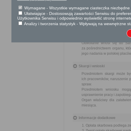
616 zł opłata skarbowa za
Wymagane - Wszystkie wymagane ciasteczka niezbędne do
zwierzętami; prowadzenia 
Ułatwiające - Dostosowują zawartości Serwisu do preferen
zwierzęcych i ich części.
Użytkownika Serwisu i odpowiednio wyświetlić stronę interne
17 zł opłata skarbowa za z
Analizy i tworzenia statystyk - Wpływają na wewnętrzne st
Tryb odwoławczy
Odwołanie wnosi się do Sa
za pośrednictwem organu, któ
jego nadania w polskiej placó
Skargi i wnioski
Przedmiotem skargi może by
ich pracowników, naruszenie p
spraw.
Przedmiotem wniosku mogą 
usprawnienie pracy i zapobieg
Organ właściwy dla załatwien
miesiąca.
Informacje dodatkowe
Opłata skarbowa podlega zwr
Zwrot opłaty skarbowej nas