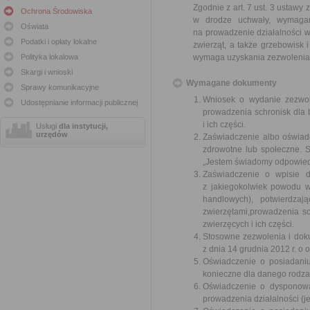
Zgodnie z art. 7 ust. 3 ustawy
Ochrona Środowiska
w drodze uchwały, wymagani
Oświata
na prowadzenie działalności 
Podatki i opłaty lokalne
zwierząt, a także grzebowisk 
Polityka lokalowa
wymaga uzyskania zezwolenia
Skargi i wnioski
Wymagane dokumenty
Sprawy komunikacyjne
Wniosek o wydanie zezwol
Udostępnianie informacji publicznej
prowadzenia schronisk dla 
i ich części.
Usługi
dla instytucji,
urzędów
Zaświadczenie albo oświadc
zdrowotne lub społeczne. S
„Jestem świadomy odpowiedz
Zaświadczenie o wpisie do
z jakiegokolwiek powodu w
handlowych), potwierdzaj
zwierzętami,prowadzenia s
zwierzęcych i ich części.
Stosowne zezwolenia i dok
z dnia 14 grudnia 2012 r. o 
Oświadczenie o posiadaniu
konieczne dla danego rodzaj
Oświadczenie o dysponowa
prowadzenia działalności (je