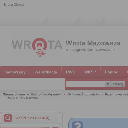
Strona Główna
Wrota Mazowsza
e-uslugi.wrotamazowsza.pl
Samorządy
Weryfikacja
RWD
WKSP
Pomoc
Strona główna
Usługi dla obywateli
Ochrona Środowiska
Przyjmowanie i
Urząd Gminy Miedzna
WYSZUKAJ
USŁUGĘ