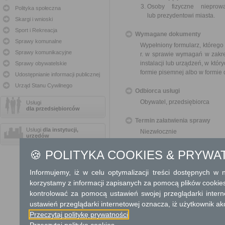
Osoby fizyczne nieprowa
Polityka społeczna
lub prezydentowi miasta.
Skargi i wnioski
Sport i Rekreacja
Wymagane dokumenty
Sprawy komunalne
Wypełniony formularz, którego
Sprawy komunikacyjne
r. w sprawie wymagań w zakre
instalacji lub urządzeń, w któr
Sprawy obywatelskie
formie pisemnej albo w formie
Udostępnianie informacji publicznej
Urząd Stanu Cywilnego
Odbiorca usługi
Obywatel, przedsiębiorca
Usługi
dla przedsiębiorców
Termin załatwienia sprawy
Usługi
dla instytucji,
Niezwłocznie
urzędów
Informacja
🍪 POLITYKA COOKIES & PRYWA
Dodatkowe informac
Informujemy, iż w celu optymalizacji treści dostępnych w
korzystamy z informacji zapisanych za pomocą plików cookie
Opłata
kontrolować za pomocą ustawień swojej przeglądarki inter
ustawień przeglądarki internetowej oznacza, iż użytkownik ak
Informacja o wyrobach zawierający
Przeczytaj politykę prywatności
Tryb odwoławczy
Przeczytaj politykę cookies