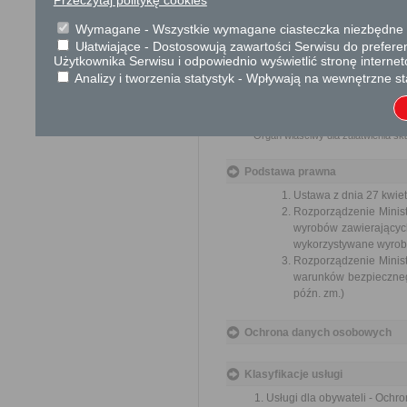
Brak
Wymagane - Wszystkie wymagane ciasteczka niezbędne do
Ułatwiające - Dostosowują zawartości Serwisu do preferen
Użytkownika Serwisu i odpowiednio wyświetlić stronę interne
Skargi i wnioski
Analizy i tworzenia statystyk - Wpływają na wewnętrzne st
Przedmiotem skargi może być zan
naruszenie praworządności lub int
Przedmiotem wniosku mogą być m
i zapobieganie nadużyciom, ochron
Organ właściwy dla załatwienia ska
Podstawa prawna
Ustawa z dnia 27 kwiet
Rozporządzenie Minis
wyrobów zawierających 
wykorzystywane wyroby 
Rozporządzenie Minist
warunków bezpiecznego
późn. zm.)
Ochrona danych osobowych
Klasyfikacje usługi
Usługi dla obywateli - Ochr