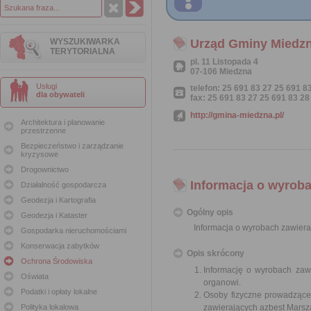
WYSZUKIWARKA
Urząd Gminy Miedz
TERYTORIALNA
pl. 11 Listopada 4
07-106 Miedzna
Usługi
telefon: 25 691 83 27 25 691 8
dla obywateli
fax: 25 691 83 27 25 691 83 28
http://gmina-miedzna.pl/
Architektura i planowanie
przestrzenne
Bezpieczeństwo i zarządzanie
kryzysowe
Drogownictwo
Informacja o wyroba
Działalność gospodarcza
Geodezja i Kartografia
Ogólny opis
Geodezja i Kataster
Informacja o wyrobach zawiera
Gospodarka nieruchomościami
Konserwacja zabytków
Opis skrócony
Ochrona Środowiska
Informację o wyrobach zawi
Oświata
organowi.
Podatki i opłaty lokalne
Osoby fizyczne prowadzące
Polityka lokalowa
zawierających azbest Mars