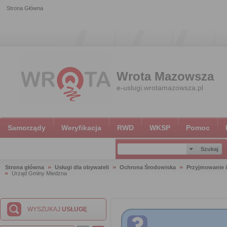
Strona Główna
Wrota Mazowsza
e-uslugi.wrotamazowsza.pl
Samorządy
Weryfikacja
RWD
WKSP
Pomoc
Strona główna
Usługi dla obywateli
Ochrona Środowiska
Przyjmowanie i
Urząd Gminy Miedzna
WYSZUKAJ
USŁUGĘ