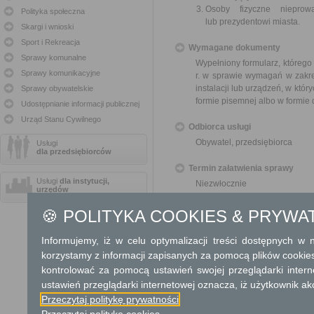
Osoby fizyczne nieprowa
Polityka społeczna
lub prezydentowi miasta.
Skargi i wnioski
Sport i Rekreacja
Wymagane dokumenty
Sprawy komunalne
Wypełniony formularz, którego
Sprawy komunikacyjne
r. w sprawie wymagań w zakre
instalacji lub urządzeń, w któr
Sprawy obywatelskie
formie pisemnej albo w formie
Udostępnianie informacji publicznej
Urząd Stanu Cywilnego
Odbiorca usługi
Obywatel, przedsiębiorca
Usługi
dla przedsiębiorców
Termin załatwienia sprawy
Usługi
dla instytucji,
Niezwłocznie
urzędów
Informacja
🍪 POLITYKA COOKIES & PRYWA
Dodatkowe informac
Informujemy, iż w celu optymalizacji treści dostępnych w
korzystamy z informacji zapisanych za pomocą plików cookie
Opłata
kontrolować za pomocą ustawień swojej przeglądarki inter
ustawień przeglądarki internetowej oznacza, iż użytkownik ak
Informacja o wyrobach zawierający
Przeczytaj politykę prywatności
Tryb odwoławczy
Przeczytaj politykę cookies