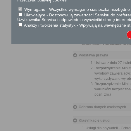
Brak
Wymagane - Wszystkie wymagane ciasteczka niezbędne do
Ułatwiające - Dostosowują zawartości Serwisu do preferen
Użytkownika Serwisu i odpowiednio wyświetlić stronę interne
Skargi i wnioski
Analizy i tworzenia statystyk - Wpływają na wewnętrzne st
Przedmiotem skargi może być zan
naruszenie praworządności lub int
Przedmiotem wniosku mogą być m
i zapobieganie nadużyciom, ochron
Organ właściwy dla załatwienia ska
Podstawa prawna
Ustawa z dnia 27 kwiet
Rozporządzenie Minis
wyrobów zawierających 
wykorzystywane wyroby 
Rozporządzenie Minist
warunków bezpiecznego
późn. zm.)
Ochrona danych osobowych
Klasyfikacje usługi
Usługi dla obywateli - Ochr