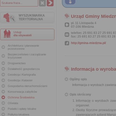
WYSZUKIWARKA
Urząd Gminy Miedz
TERYTORIALNA
pl. 11 Listopada 4
07-106 Miedzna
Usługi
telefon: 25 691 83 27 25 691 8
dla obywateli
fax: 25 691 83 27 25 691 83 28
http://gmina-miedzna.pl/
Architektura i planowanie
przestrzenne
Bezpieczeństwo i zarządzanie
kryzysowe
Drogownictwo
Informacja o wyroba
Działalność gospodarcza
Geodezja i Kartografia
Ogólny opis
Geodezja i Kataster
Informacja o wyrobach zawiera
Gospodarka nieruchomościami
Konserwacja zabytków
Opis skrócony
Ochrona Środowiska
Informację o wyrobach zawi
Oświata
organowi.
Podatki i opłaty lokalne
Osoby fizyczne prowadzące
Polityka lokalowa
zawierających azbest Mars