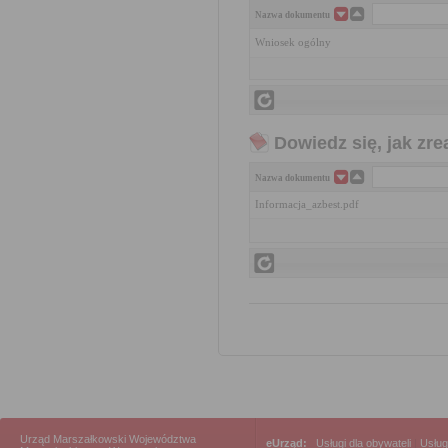
Nazwa dokumentu
Wniosek ogólny
Dowiedz się, jak zr
Nazwa dokumentu
Informacja_azbest.pdf
Urząd Marszałkowski Województwa
eUrząd:
Usługi dla obywateli
|
Usług