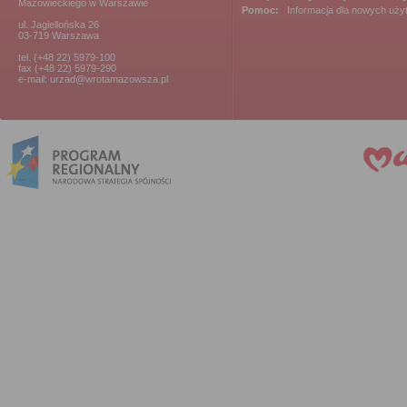
Mazowieckiego w Warszawie
Pomoc:
Informacja dla nowych uż
ul. Jagiellońska 26
03-719 Warszawa
tel. (+48 22) 5979-100
fax (+48 22) 5979-290
e-mail: urzad@wrotamazowsza.pl