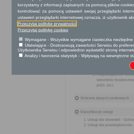
korzystamy z informacji zapisanych za pomocą plików cookie
Skargi i wnioski
kontrolować za pomocą ustawień swojej przeglądarki inter
ustawień przeglądarki internetowej oznacza, iż użytkownik ak
Przedmiotem skargi może być zan
naruszenie praworządności lub int
Przeczytaj politykę prywatności
Przedmiotem wniosku mogą być m
Przeczytaj politykę cookies
i zapobieganie nadużyciom, ochron
Organ właściwy dla załatwienia ska
Wymagane - Wszystkie wymagane ciasteczka niezbędne do
Ułatwiające - Dostosowują zawartości Serwisu do preferen
Podstawa prawna
Użytkownika Serwisu i odpowiednio wyświetlić stronę interne
Ustawa z dnia 27 kwiet
Analizy i tworzenia statystyk - Wpływają na wewnętrzne st
Rozporządzenie Minis
wyrobów zawierających 
wykorzystywane wyroby 
Rozporządzenie Minist
warunków bezpiecznego
późn. zm.)
Ochrona danych osobowych
Klasyfikacje usługi
Usługi dla obywateli - Ochr
Usługi dla przedsiębiorców 