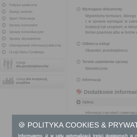
Polityka społeczna
Wymagane dokumenty
Skargi i wnioski
Wypełniony formularz, którego
Sport i Rekreacja
r. w sprawie wymagań w zakre
Sprawy komunalne
instalacji lub urządzeń, w któr
Sprawy komunikacyjne
formie pisemnej albo w formie
Sprawy obywatelskie
Odbiorca usługi
Udostępnianie informacji publicznej
Obywatel, przedsiębiorca
Urząd Stanu Cywilnego
Termin załatwienia sprawy
Usługi
dla przedsiębiorców
Niezwłocznie
Usługi
dla instytucji,
Informacja
urzędów
Dodatkowe informac
Opłata
Informacja o wyrobach zawierający
🍪 POLITYKA COOKIES & PRYWA
Tryb odwoławczy
Brak
Informujemy, iż w celu optymalizacji treści dostępnych w