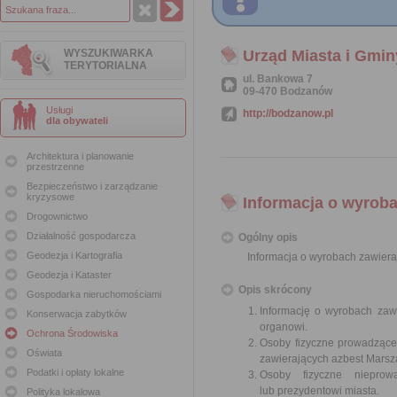
WYSZUKIWARKA
Urząd Miasta i Gmi
TERYTORIALNA
ul. Bankowa 7
09-470 Bodzanów
Usługi
http://bodzanow.pl
dla obywateli
Architektura i planowanie
przestrzenne
Bezpieczeństwo i zarządzanie
kryzysowe
Informacja o wyroba
Drogownictwo
Działalność gospodarcza
Ogólny opis
Geodezja i Kartografia
Informacja o wyrobach zawiera
Geodezja i Kataster
Opis skrócony
Gospodarka nieruchomościami
Informację o wyrobach zawi
Konserwacja zabytków
organowi.
Ochrona Środowiska
Osoby fizyczne prowadzące
Oświata
zawierających azbest Mars
Podatki i opłaty lokalne
Osoby fizyczne nieprowa
lub prezydentowi miasta.
Polityka lokalowa