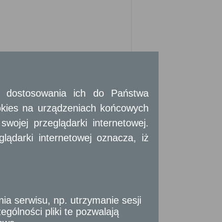
 i dostosowania ich do Państwa
okies na urządzeniach końcowych
ojej przeglądarki internetowej.
ądarki internetowej oznacza, iż
terminie do dnia 31 stycznia, właściwemu
rawne przedkładają informację o wyrobach
ają informację wójtowi, burmistrzowi
 serwisu, np. utrzymanie sesji
gólności pliki te pozwalają
Ministra Gospodarki z dnia 13 grudnia 2010