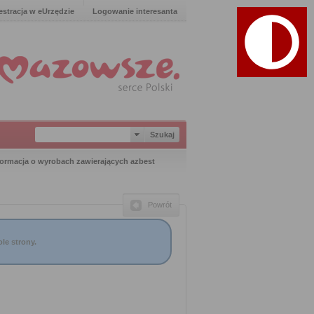
estracja w eUrzędzie
Logowanie interesanta
formacja o wyrobach zawierających azbest
Powrót
le strony.