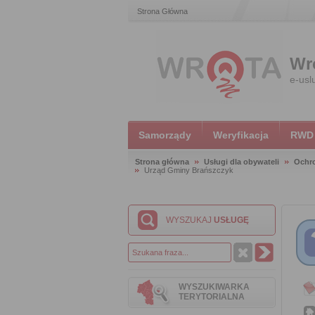
Strona Główna
Wr
e-usl
Samorządy
Weryfikacja
RWD
Strona główna
Usługi dla obywateli
Ochr
Urząd Gminy Brańszczyk
WYSZUKAJ
USŁUGĘ
WYSZUKIWARKA
TERYTORIALNA