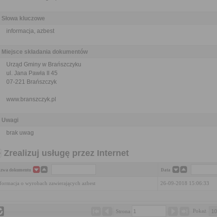
Słowa kluczowe
informacja, azbest
Miejsce składania dokumentów
Urząd Gminy w Brańszczyku
ul. Jana Pawła II 45
07-221 Brańszczyk
www.branszczyk.pl
Uwagi
brak uwag
Zrealizuj usługę przez Internet
zwa dokumentu
Data
formacja o wyrobach zawierających azbest
26-09-2018 15:06:33
Pokaż 
Strona 