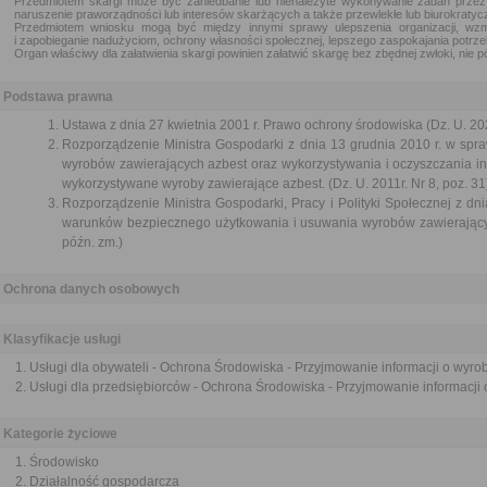
Przedmiotem skargi może być zaniedbanie lub nienależyte wykonywanie zadań przez
naruszenie praworządności lub interesów skarżących a także przewlekłe lub biurokratycz
Przedmiotem wniosku mogą być między innymi sprawy ulepszenia organizacji, wzm
i zapobieganie nadużyciom, ochrony własności społecznej, lepszego zaspokajania potrze
Organ właściwy dla załatwienia skargi powinien załatwić skargę bez zbędnej zwłoki, nie pó
Podstawa prawna
Ustawa z dnia 27 kwietnia 2001 r. Prawo ochrony środowiska (Dz. U. 202
Rozporządzenie Ministra Gospodarki z dnia 13 grudnia 2010 r. w sp
wyrobów zawierających azbest oraz wykorzystywania i oczyszczania inst
wykorzystywane wyroby zawierające azbest. (Dz. U. 2011r. Nr 8, poz. 31
Rozporządzenie Ministra Gospodarki, Pracy i Polityki Społecznej z dn
warunków bezpiecznego użytkowania i usuwania wyrobów zawierających
późn. zm.)
Ochrona danych osobowych
Klasyfikacje usługi
Usługi dla obywateli - Ochrona Środowiska - Przyjmowanie informacji o wyro
Usługi dla przedsiębiorców - Ochrona Środowiska - Przyjmowanie informacji
Kategorie życiowe
Środowisko
Działalność gospodarcza