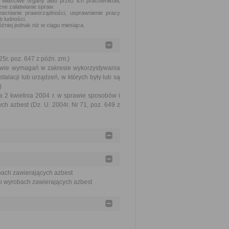
 właściwe organy albo przez ich pracowników,
ne załatwianie spraw.
acnianie praworządności, usprawnienie pracy
b ludności.
źniej jednak niż w ciągu miesiąca.
5r. poz. 647 z późn. zm.)
rawie wymagań w zakresie wykorzystywania
alacji lub urządzeń, w których były lub są
)
ia 2 kwietnia 2004 r. w sprawie sposobów i
 azbest (Dz. U. 2004r. Nr 71, poz. 649 z
bach zawierających azbest
 o wyrobach zawierających azbest