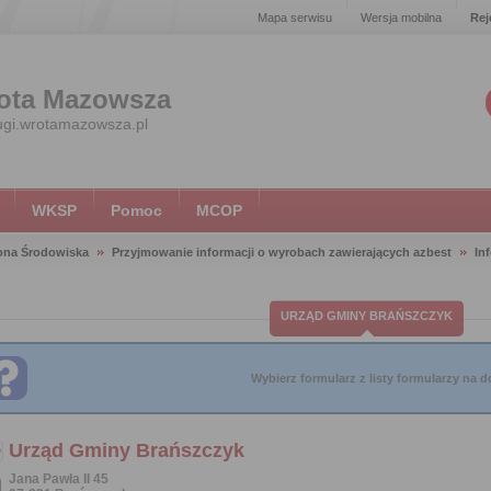
Mapa serwisu
Wersja mobilna
Rej
ota Mazowsza
ugi.wrotamazowsza.pl
WKSP
Pomoc
MCOP
ona Środowiska
Przyjmowanie informacji o wyrobach zawierających azbest
In
URZĄD GMINY BRAŃSZCZYK
Wybierz formularz z listy formularzy na do
Urząd Gminy Brańszczyk
Jana Pawła II 45