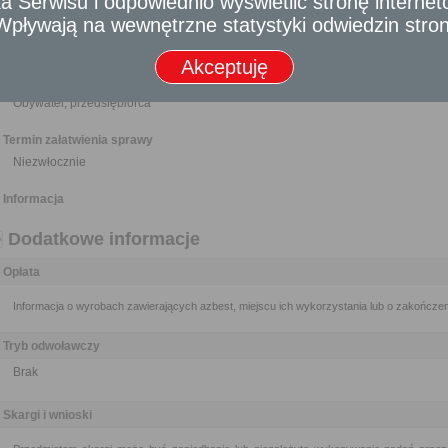
 Serwisu i odpowiednio wyświetlić stronę interne
r. w sprawie wymagań w zakresie wykorzystywania wyrobów zawierających az
- Wpływają na wewnętrzne statystyki odwiedzin stro
instalacji lub urządzeń, w których były lub są wykorzystywane wyroby zawierające
formie pisemnej albo w formie dokumentu elektronicznego.
Akceptuję
Odbiorca usługi
Obywatel, przedsiębiorca
Termin załatwienia sprawy
Niezwłocznie
Informacja
Dodatkowe informacje
Opłata
Informacja o wyrobach zawierających azbest, miejscu ich wykorzystania lub o zakończeni
Tryb odwoławczy
Brak
Skargi i wnioski