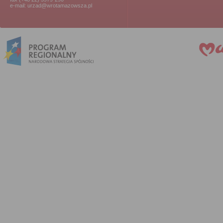
e-mail: urzad@wrotamazowsza.pl