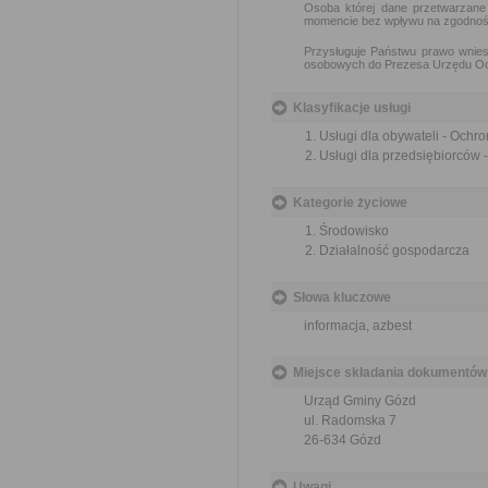
Osoba której dane przetwarzane
momencie bez wpływu na zgodno
Przysługuje Państwu prawo wn
osobowych do Prezesa Urzędu Oc
Klasyfikacje usługi
Usługi dla obywateli - Ochr
Usługi dla przedsiębiorców 
Kategorie życiowe
Środowisko
Działalność gospodarcza
Słowa kluczowe
informacja, azbest
Miejsce składania dokumentów
Urząd Gminy Gózd
ul. Radomska 7
26-634 Gózd
Uwagi