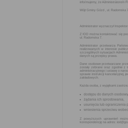
informujemy, że Administratorem 
Wójt Gminy Gózd , ul. Radomska 
Administrator wyznaczył Inspekto
Z IOD można kontaktować się pod 
ul. Radomska 7.
Administrator przetwarza Pańs
realizowanych w interesie publi
szczególnych sytuacjach Adminis
danych są przepisy prawa.
Dane osobowe przetwarzane przez
zostały zebrane oraz zgodnie z 
administracyjnego i ustawę o 
sprawie instrukcji kancelaryjnej, 
zakładowych.
Każda osoba, z wyjątkami zastrze
dostępu do danych osobowyc
żądania ich sprostowania,
usunięcia lub ograniczenia 
wniesienia sprzeciwu wobec
Z powyższych uprawnień można s
korespondencję na adres: iod@goz