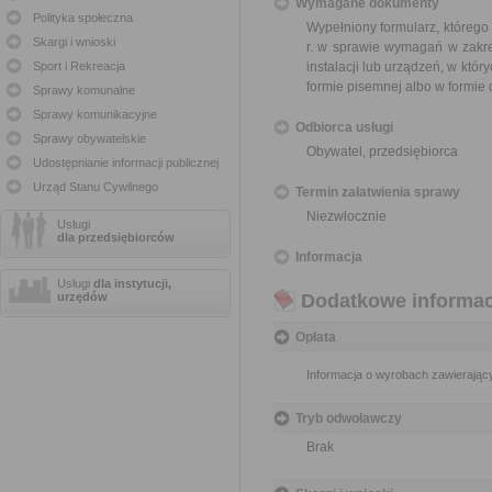
Wymagane dokumenty
Polityka społeczna
Wypełniony formularz, którego
Skargi i wnioski
r. w sprawie wymagań w zakre
Sport i Rekreacja
instalacji lub urządzeń, w któr
formie pisemnej albo w formie
Sprawy komunalne
Sprawy komunikacyjne
Odbiorca usługi
Sprawy obywatelskie
Obywatel, przedsiębiorca
Udostępnianie informacji publicznej
Urząd Stanu Cywilnego
Termin załatwienia sprawy
Niezwłocznie
Usługi
dla przedsiębiorców
Informacja
Usługi
dla instytucji,
urzędów
Dodatkowe informac
Opłata
Informacja o wyrobach zawierający
Tryb odwoławczy
Brak