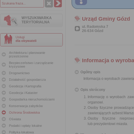
WYSZUKIWARKA
Urząd Gminy Gózd
TERYTORIALNA
ul. Radomska 7
26-634 Gózd
Usługi
dla obywateli
Architektura i planowanie
przestrzenne
Informacja o wyroba
Bezpieczeństwo i zarządzanie
kryzysowe
Ogólny opis
Drogownictwo
Informacja o wyrobach zawiera
Działalność gospodarcza
Geodezja i Kartografia
Opis skrócony
Geodezja i Kataster
Informację o wyrobach zawi
Gospodarka nieruchomościami
organowi.
Konserwacja zabytków
Osoby fizyczne prowadzące
Ochrona Środowiska
zawierających azbest Mars
Osoby fizyczne nieprowa
Oświata
lub prezydentowi miasta.
Podatki i opłaty lokalne
Polityka lokalowa