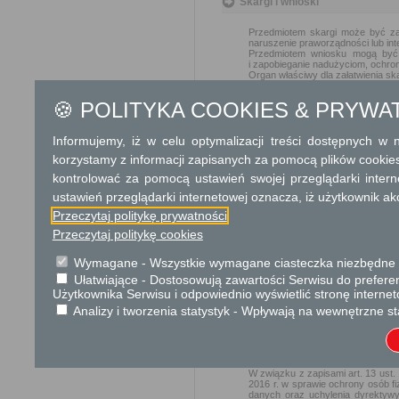
Skargi i wnioski
Przedmiotem skargi może być zan
naruszenie praworządności lub int
Przedmiotem wniosku mogą być m
i zapobieganie nadużyciom, ochron
Organ właściwy dla załatwienia ska
🍪 POLITYKA COOKIES & PRYWA
Podstawa prawna
Ustawa z dnia 27 kwiet
Informujemy, iż w celu optymalizacji treści dostępnych w
Rozporządzenie Minis
korzystamy z informacji zapisanych za pomocą plików cookie
wyrobów zawierających 
kontrolować za pomocą ustawień swojej przeglądarki inter
wykorzystywane wyroby 
ustawień przeglądarki internetowej oznacza, iż użytkownik ak
Rozporządzenie Minist
warunków bezpiecznego
Przeczytaj politykę prywatności
późn. zm.)
Przeczytaj politykę cookies
Wymagane - Wszystkie wymagane ciasteczka niezbędne do
Ochrona danych osobowych
Ułatwiające - Dostosowują zawartości Serwisu do preferen
Użytkownika Serwisu i odpowiednio wyświetlić stronę interne
KLAUZULA
Analizy i tworzenia statystyk - Wpływają na wewnętrzne st
Informacyjna o danych osobowych
Urząd Gminy w Goździe
W związku z zapisami art. 13 u
2016 r. w sprawie ochrony osób 
danych oraz uchylenia dyrektywy