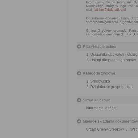
Informujemy że na mocy art. 37
Mikulskiego, który w jego imie
mail:
iod-km@tbdsiedlce.pl
Do zakresu działania Gminy Grę
samorządowych oraz organów admin
Gmina Grębków gromadzi Państw
samorządzie gminnym (t. j. Dz.U. 
Klasyfikacje usługi
Usługi dla obywateli - Ochr
Usługi dla przedsiębiorców 
Kategorie życiowe
Środowisko
Działalność gospodarcza
Słowa kluczowe
informacja, azbest
Miejsce składania dokumentów
Urząd Gminy Grębków, ul. Wsp