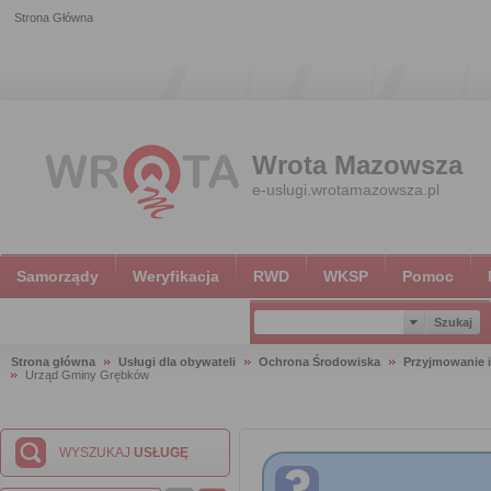
Strona Główna
Wrota Mazowsza
e-uslugi.wrotamazowsza.pl
Samorządy
Weryfikacja
RWD
WKSP
Pomoc
Strona główna
Usługi dla obywateli
Ochrona Środowiska
Przyjmowanie i
Urząd Gminy Grębków
WYSZUKAJ
USŁUGĘ