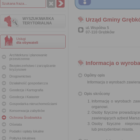
WYSZUKIWARKA
Urząd Gminy Grębk
TERYTORIALNA
ul. Wspólna 5
07-110 Grębków
Usługi
dla obywateli
Architektura i planowanie
przestrzenne
Informacja o wyroba
Bezpieczeństwo i zarządzanie
kryzysowe
Ogólny opis
Drogownictwo
Informacja o wyrobach zawiera
Działalność gospodarcza
Geodezja i Kartografia
Opis skrócony
Geodezja i Kataster
Informację o wyrobach zawi
Gospodarka nieruchomościami
organowi.
Konserwacja zabytków
Osoby fizyczne prowadzące
Ochrona Środowiska
zawierających azbest Mars
Osoby fizyczne nieprowa
Oświata
lub prezydentowi miasta.
Podatki i opłaty lokalne
Polityka lokalowa