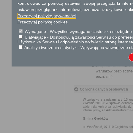
Skargi i wnioski
kontrolować za pomocą ustawień swojej przeglądarki inter
ustawień przeglądarki internetowej oznacza, iż użytkownik ak
Przedmiotem skargi może być zan
naruszenie praworządności lub int
Przeczytaj politykę prywatności
Przedmiotem wniosku mogą być m
Przeczytaj politykę cookies
i zapobieganie nadużyciom, ochron
Organ właściwy dla załatwienia ska
Wymagane - Wszystkie wymagane ciasteczka niezbędne do
Ułatwiające - Dostosowują zawartości Serwisu do preferen
Podstawa prawna
Użytkownika Serwisu i odpowiednio wyświetlić stronę interne
Ustawa z dnia 27 kwiet
Analizy i tworzenia statystyk - Wpływają na wewnętrzne st
Rozporządzenie Minis
wyrobów zawierających 
wykorzystywane wyroby 
Rozporządzenie Minist
warunków bezpiecznego
późn. zm.)
Ochrona danych osobowych
W związku z zapisami art. 13
kwietnia 2016 r. w sprawie ochro
takich danych oraz uchylenia dyr
informujemy, że Administratorem 
Gmina Grębków
ul. Wspólna 5, 07-110 Grębków, tel