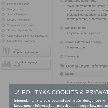
Wymagane dokumenty
Polityka społeczna
Wypełniony formularz, którego
Skargi i wnioski
r. w sprawie wymagań w zakre
Sport i Rekreacja
instalacji lub urządzeń, w któr
formie pisemnej albo w formie
Sprawy komunalne
Sprawy komunikacyjne
Odbiorca usługi
Sprawy obywatelskie
Obywatel, przedsiębiorca
Udostępnianie informacji publicznej
Urząd Stanu Cywilnego
Termin załatwienia sprawy
Niezwłocznie
Usługi
dla przedsiębiorców
Informacja
Usługi
dla instytucji,
urzędów
Dodatkowe informac
Opłata
Informacja o wyrobach zawierający
🍪 POLITYKA COOKIES & PRYWA
Tryb odwoławczy
Brak
Informujemy, iż w celu optymalizacji treści dostępnych w
korzystamy z informacji zapisanych za pomocą plików cookie