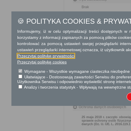
Brak
🍪 POLITYKA COOKIES & PRYWA
Skargi i wnioski
Przedmiotem skargi może być zan
Informujemy, iż w celu optymalizacji treści dostępnych w
naruszenie praworządności lub int
Przedmiotem wniosku mogą być m
korzystamy z informacji zapisanych za pomocą plików cookie
i zapobieganie nadużyciom, ochron
kontrolować za pomocą ustawień swojej przeglądarki inter
Organ właściwy dla załatwienia ska
ustawień przeglądarki internetowej oznacza, iż użytkownik ak
Podstawa prawna
Przeczytaj politykę prywatności
Przeczytaj politykę cookies
Ustawa z dnia 27 kwiet
Rozporządzenie Minis
Wymagane - Wszystkie wymagane ciasteczka niezbędne do
wyrobów zawierających 
Ułatwiające - Dostosowują zawartości Serwisu do preferen
wykorzystywane wyroby 
Użytkownika Serwisu i odpowiednio wyświetlić stronę interne
Rozporządzenie Minist
Analizy i tworzenia statystyk - Wpływają na wewnętrzne st
warunków bezpiecznego
późn. zm.)
Ochrona danych osobowych
25 maja 2018 r. zaczęło obowią
sprawie ochrony osób fizyczny
danych (Dz. U. UE. L. 2016.119.