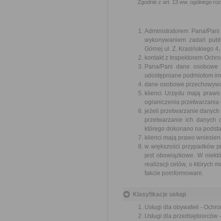
Zgodnie z art. 13 ww. ogólnego ro
Administratorem Pana/Pan
wykonywaniem zadań publi
Górnej ul. Z. Krasińskiego
kontakt z Inspektorem Ochr
Pana/Pani dane osobowe b
udostępniane podmiotom in
dane osobowe przechowywane
klienci Urzędu mają prawo
ograniczenia przetwarzania
jeżeli przetwarzanie danych
przetwarzanie ich danych
którego dokonano na podstaw
klienci mają prawo wniesie
w większości przypadków p
jest obowiązkowe. W niek
realizacji celów, o których
fakcie poinformowani.
Klasyfikacje usługi
Usługi dla obywateli - Ochr
Usługi dla przedsiębiorców 