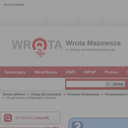
Strona Główna
Wrota Mazowsza
e-uslugi.wrotamazowsza.pl
Samorządy
Weryfikacja
RWD
WKSP
Pomoc
Strona główna
Usługi dla obywateli
Ochrona Środowiska
Przyjmowanie i
Urząd Gminy w Opinogórze Górnej
WYSZUKAJ
USŁUGĘ