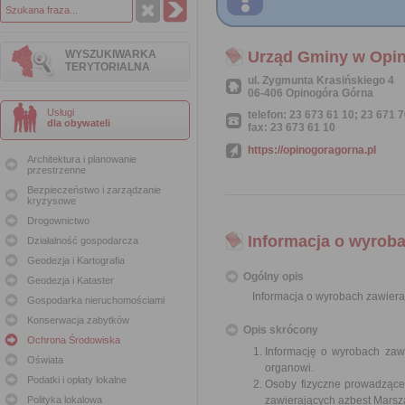
WYSZUKIWARKA
Urząd Gminy w Opin
TERYTORIALNA
ul. Zygmunta Krasińskiego 4
06-406 Opinogóra Górna
Usługi
telefon: 23 673 61 10; 23 671 
dla obywateli
fax: 23 673 61 10
https://opinogoragorna.pl
Architektura i planowanie
przestrzenne
Bezpieczeństwo i zarządzanie
kryzysowe
Drogownictwo
Informacja o wyroba
Działalność gospodarcza
Geodezja i Kartografia
Ogólny opis
Geodezja i Kataster
Informacja o wyrobach zawiera
Gospodarka nieruchomościami
Konserwacja zabytków
Opis skrócony
Ochrona Środowiska
Informację o wyrobach zawi
Oświata
organowi.
Podatki i opłaty lokalne
Osoby fizyczne prowadzące
Polityka lokalowa
zawierających azbest Mars