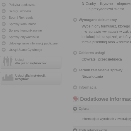
Osoby fizyczne nieprowa
Polityka społeczna
lub prezydentowi miasta.
Skargi i wnioski
Sport i Rekreacja
Wymagane dokumenty
Sprawy komunalne
Wypełniony formularz, którego
Sprawy komunikacyjne
r. w sprawie wymagań w zakre
instalacji lub urządzeń, w któr
Sprawy obywatelskie
formie pisemnej albo w formie
Udostępnianie informacji publicznej
Urząd Stanu Cywilnego
Odbiorca usługi
Obywatel, przedsiębiorca
Usługi
dla przedsiębiorców
Termin załatwienia sprawy
Usługi
dla instytucji,
Niezwłocznie
urzędów
Informacja
Dodatkowe informac
Opłata
Informacja o wyrobach zawierający
Tryb odwoławczy