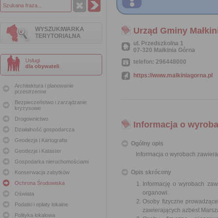
WYSZUKIWARKA
Urząd Gminy Małkin
TERYTORIALNA
ul. Przedszkolna 1
07-320 Małkinia Górna
Usługi
telefon: 296448000
dla obywateli
https://www.malkiniagorna.pl
Architektura i planowanie
przestrzenne
Bezpieczeństwo i zarządzanie
kryzysowe
Drogownictwo
Informacja o wyroba
Działalność gospodarcza
Geodezja i Kartografia
Ogólny opis
Geodezja i Kataster
Informacja o wyrobach zawiera
Gospodarka nieruchomościami
Opis skrócony
Konserwacja zabytków
Ochrona Środowiska
Informację o wyrobach zawi
organowi.
Oświata
Osoby fizyczne prowadzące
Podatki i opłaty lokalne
zawierających azbest Mars
Polityka lokalowa