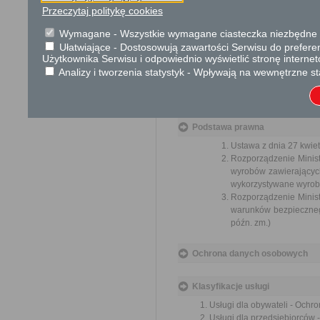
Brak
Przeczytaj politykę cookies
Wymagane - Wszystkie wymagane ciasteczka niezbędne do
Skargi i wnioski
Ułatwiające - Dostosowują zawartości Serwisu do preferen
Użytkownika Serwisu i odpowiednio wyświetlić stronę interne
Przedmiotem skargi może być zan
Analizy i tworzenia statystyk - Wpływają na wewnętrzne st
naruszenie praworządności lub int
Przedmiotem wniosku mogą być m
i zapobieganie nadużyciom, ochron
Organ właściwy dla załatwienia ska
Podstawa prawna
Ustawa z dnia 27 kwiet
Rozporządzenie Minis
wyrobów zawierających 
wykorzystywane wyroby 
Rozporządzenie Minist
warunków bezpiecznego
późn. zm.)
Ochrona danych osobowych
Klasyfikacje usługi
Usługi dla obywateli - Ochr
Usługi dla przedsiębiorców 