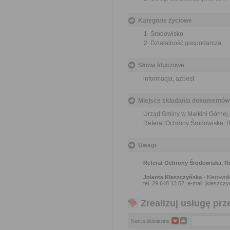
Kategorie życiowe
Środowisko
Działalność gospodarcza
Słowa kluczowe
informacja, azbest
Miejsce składania dokumentów
Urząd Gminy w Małkini Górnej,
Referat Ochrony Środowiska, 
Uwagi
Referat Ochrony Środowiska, R
Jolanta Kleszczyńska
- Kierowni
tel. 29 648 13 52, e-mail: jkleszc
Zrealizuj usługę prz
Nazwa dokumentu