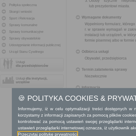
Osoby fizyczne nieprowa
Polityka społeczna
lub prezydentowi miasta.
Skargi i wnioski
Wymagane dokumenty
Sport i Rekreacja
Wypełniony formularz, którego
Sprawy komunalne
r. w sprawie wymagań w zakre
Sprawy komunikacyjne
instalacji lub urządzeń, w któr
Sprawy obywatelskie
formie pisemnej albo w formie
Udostępnianie informacji publicznej
Odbiorca usługi
Urząd Stanu Cywilnego
Obywatel, przedsiębiorca
Usługi
dla przedsiębiorców
Termin załatwienia sprawy
Niezwłocznie
Usługi
dla instytucji,
urzędów
Informacja
🍪 POLITYKA COOKIES & PRYWA
Dodatkowe informac
Informujemy, iż w celu optymalizacji treści dostępnych w
Opłata
korzystamy z informacji zapisanych za pomocą plików cookie
Informacja o wyrobach zawierający
kontrolować za pomocą ustawień swojej przeglądarki inter
ustawień przeglądarki internetowej oznacza, iż użytkownik ak
Tryb odwoławczy
Przeczytaj politykę prywatności