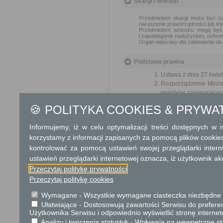
Skargi i wnioski
Przedmiotem skargi może być zan
naruszenie praworządności lub int
Przedmiotem wniosku mogą być m
i zapobieganie nadużyciom, ochron
Organ właściwy dla załatwienia ska
Podstawa prawna
Ustawa z dnia 27 kwiet
Rozporządzenie Minis
wyrobów zawierających 
wykorzystywane wyroby 
🍪 POLITYKA COOKIES & PRYWA
Rozporządzenie Minist
warunków bezpiecznego
Informujemy, iż w celu optymalizacji treści dostępnych w
późn. zm.)
korzystamy z informacji zapisanych za pomocą plików cookie
kontrolować za pomocą ustawień swojej przeglądarki inter
Ochrona danych osobowych
ustawień przeglądarki internetowej oznacza, iż użytkownik ak
W związku z zapisami art. 13
Przeczytaj politykę prywatności
kwietnia 2016 r. w sprawie ochro
Przeczytaj politykę cookies
takich danych oraz uchylenia dyr
o ochronie danych) (Dz.U.UE. z 201
Wymagane - Wszystkie wymagane ciasteczka niezbędne do
Administratorem Państwa d
Ułatwiające - Dostosowują zawartości Serwisu do preferen
Zakrzew
Użytkownika Serwisu i odpowiednio wyświetlić stronę interne
Kontakt z Inspektorem Ochro
Analizy i tworzenia statystyk - Wpływają na wewnętrzne st