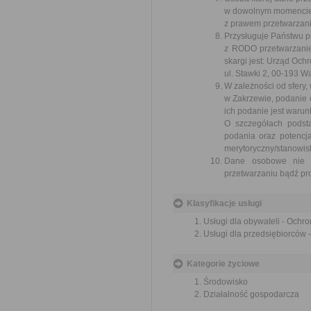
w dowolnym momencie
z prawem przetwarzani
Przysługuje Państwu p
z RODO przetwarzani
skargi jest: Urząd Oc
ul. Stawki 2, 00-193 
W zależności od sfery
w Zakrzewie, podanie
ich podanie jest waru
O szczegółach podst
podania oraz potencj
merytoryczny/stanowi
Dane osobowe nie b
przetwarzaniu bądź pr
Klasyfikacje usługi
Usługi dla obywateli - Ochr
Usługi dla przedsiębiorców 
Kategorie życiowe
Środowisko
Działalność gospodarcza