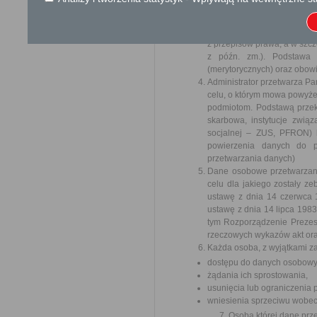
Do zakresu działania samo
ustawami na rzecz organów 
zadań wynikających
z przepisów prawa, a w szcz
z późn. zm.). Podstawa
(merytorycznych) oraz obowi
Administrator przetwarza P
celu, o którym mowa powyże
podmiotom. Podstawą przeka
skarbowa, instytucje zwią
socjalnej – ZUS, PFRON) 
powierzenia danych do pr
przetwarzania danych)
Dane osobowe przetwarzane
celu dla jakiego zostały z
ustawę z dnia 14 czerwca 1
ustawę z dnia 14 lipca 1983
tym Rozporządzenie Prezesa 
rzeczowych wykazów akt oraz
Każda osoba, z wyjątkami z
dostępu do danych osobowyc
żądania ich sprostowania,
usunięcia lub ograniczenia 
wniesienia sprzeciwu wobec
Osoba której dane prz