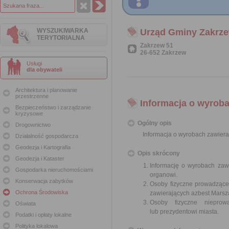
WYSZUKIWARKA
Urząd Gminy Zakrz
TERYTORIALNA
Zakrzew 51
26-652 Zakrzew
Usługi
dla obywateli
Architektura i planowanie
przestrzenne
Informacja o wyroba
Bezpieczeństwo i zarządzanie
kryzysowe
Ogólny opis
Drogownictwo
Informacja o wyrobach zawiera
Działalność gospodarcza
Geodezja i Kartografia
Opis skrócony
Geodezja i Kataster
Informację o wyrobach zawi
Gospodarka nieruchomościami
organowi.
Konserwacja zabytków
Osoby fizyczne prowadzące
Ochrona Środowiska
zawierających azbest Mars
Osoby fizyczne nieprowa
Oświata
lub prezydentowi miasta.
Podatki i opłaty lokalne
Polityka lokalowa