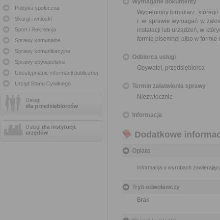
Wymagane dokumenty
Polityka społeczna
Wypełniony formularz, którego
Skargi i wnioski
r. w sprawie wymagań w zakre
Sport i Rekreacja
instalacji lub urządzeń, w któr
formie pisemnej albo w formie
Sprawy komunalne
Sprawy komunikacyjne
Odbiorca usługi
Sprawy obywatelskie
Obywatel, przedsiębiorca
Udostępnianie informacji publicznej
Urząd Stanu Cywilnego
Termin załatwienia sprawy
Niezwłocznie
Usługi
dla przedsiębiorców
Informacja
Usługi
dla instytucji,
urzędów
Dodatkowe informac
Opłata
Informacja o wyrobach zawierający
Tryb odwoławczy
Brak