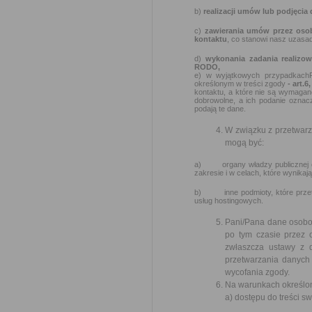
b)
realizacji umów lub podjęcia
c)
zawierania umów przez oso
kontaktu
, co stanowi nasz uzasad
d)
wykonania zadania realizo
RODO,
e) w wyjątkowych przypadkach
określonym w treści zgody
- art.6
kontaktu, a które nie są wymagan
dobrowolne, a ich podanie oznac
podają te dane.
W związku z przetwar
mogą być:
a) organy władzy publicznej ora
zakresie i w celach, które wynik
b) inne podmioty, które przetw
usług hostingowych.
Pani/Pana dane osobow
po tym czasie przez
zwłaszcza ustawy z 
przetwarzania danych 
wycofania zgody.
Na warunkach określon
a) dostępu do treści s