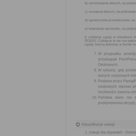
b) sprostowania danych, na podsta
c) usunięcia danych, na podstawie
d) ograniczenia przetwarzania, na
e) wniesienia sprzeciwu, na podst
f) cofnięcia zgody w dowolnym m
RODO). Cofnięcie to nie ma wpływ
zgody można dokonać w formie ma
W przypadku powzię
przysługuje Pani/Pa
Osobowych.
W sytuacji, gdy prze
danych osobowych Admi
Podanie przez Panią/P
osobowych stanowi pr
możliwości zwarcia um
Państwa dane nie są
podejmowania decyzji, 
Klasyfikacje usługi
Usługi dla obywateli - Ochr