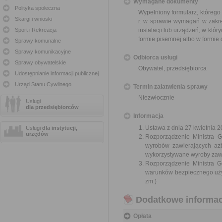
Wymagane dokumenty
Polityka społeczna
Wypełniony formularz, którego
Skargi i wnioski
r. w sprawie wymagań w zakre
Sport i Rekreacja
instalacji lub urządzeń, w któr
formie pisemnej albo w formie
Sprawy komunalne
Sprawy komunikacyjne
Odbiorca usługi
Sprawy obywatelskie
Obywatel, przedsiębiorca
Udostępnianie informacji publicznej
Urząd Stanu Cywilnego
Termin załatwienia sprawy
Niezwłocznie
Usługi
dla przedsiębiorców
Informacja
Ustawa z dnia 27 kwietnia 2
Usługi
dla instytucji,
urzędów
Rozporządzenie Ministra 
wyrobów zawierających azbe
wykorzystywane wyroby zawie
Rozporządzenie Ministra G
warunków bezpiecznego użyt
zm.)
Dodatkowe informac
Opłata