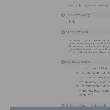
Informacja o wyrobach zawierający
Tryb odwoławczy
Brak
Skargi i wnioski
Przedmiotem skargi może być zan
naruszenie praworządności lub int
Przedmiotem wniosku mogą być m
i zapobieganie nadużyciom, ochron
Organ właściwy dla załatwienia ska
Podstawa prawna
Ustawa z dnia 27 kwiet
Rozporządzenie Minis
wyrobów zawierających 
wykorzystywane wyroby 
Rozporządzenie Minist
warunków bezpiecznego
późn. zm.)
Ochrona danych osobowych