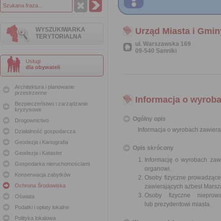
WYSZUKIWARKA
Urząd Miasta i Gmin
TERYTORIALNA
ul. Warszawska 169
09-540 Sanniki
Usługi
dla obywateli
Architektura i planowanie
przestrzenne
Informacja o wyroba
Bezpieczeństwo i zarządzanie
kryzysowe
Ogólny opis
Drogownictwo
Informacja o wyrobach zawiera
Działalność gospodarcza
Geodezja i Kartografia
Opis skrócony
Geodezja i Kataster
Informację o wyrobach zawi
Gospodarka nieruchomościami
organowi.
Konserwacja zabytków
Osoby fizyczne prowadzące
Ochrona Środowiska
zawierających azbest Mars
Osoby fizyczne nieprowa
Oświata
lub prezydentowi miasta.
Podatki i opłaty lokalne
Polityka lokalowa