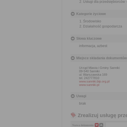
Usługi dla przedsiębiorców 
Kategorie życiowe
Środowisko
Działalność gospodarcza
Słowa kluczowe
informacja, azbest
Miejsce składania dokumentów
Urząd Miasta i Gminy Sanniki
09-540 Sanniki
ul. Warszawska 169
tel. 242777810
www.sanniki.bip.org.pl
www.sanniki.pl
Uwagi
brak
Zrealizuj usługę prz
Nazwa dokumentu