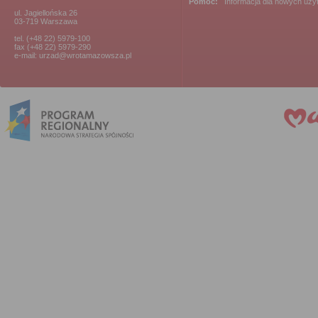
Pomoc:
Informacja dla nowych uż
ul. Jagiellońska 26
03-719 Warszawa
tel. (+48 22) 5979-100
fax (+48 22) 5979-290
e-mail: urzad@wrotamazowsza.pl