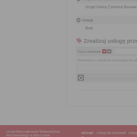
Urząd Gminy Czernice Borowe,
Uwagi
Brak
Zrealizuj usługę prz
Nazwa dokumentu
Informacja o wyrobach zawierających az
Urząd Marszałkowski Województwa
eUrząd:
Usługi dla obywateli
|
Usług
Mazowieckiego w Warszawie