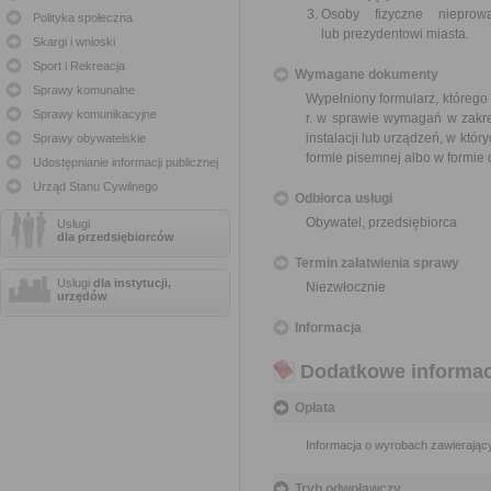
Osoby fizyczne nieprowa
Polityka społeczna
lub prezydentowi miasta.
Skargi i wnioski
Sport i Rekreacja
Wymagane dokumenty
Sprawy komunalne
Wypełniony formularz, którego
Sprawy komunikacyjne
r. w sprawie wymagań w zakre
instalacji lub urządzeń, w któr
Sprawy obywatelskie
formie pisemnej albo w formie
Udostępnianie informacji publicznej
Urząd Stanu Cywilnego
Odbiorca usługi
Obywatel, przedsiębiorca
Usługi
dla przedsiębiorców
Termin załatwienia sprawy
Usługi
dla instytucji,
Niezwłocznie
urzędów
Informacja
Dodatkowe informac
Opłata
Informacja o wyrobach zawierający
Tryb odwoławczy