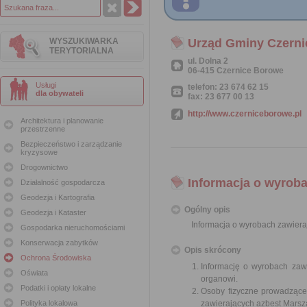
WYSZUKIWARKA
Urząd Gminy Czern
TERYTORIALNA
ul. Dolna 2
06-415 Czernice Borowe
Usługi
telefon: 23 674 62 15
dla obywateli
fax: 23 677 00 13
http://www.czerniceborowe.pl
Architektura i planowanie
przestrzenne
Bezpieczeństwo i zarządzanie
kryzysowe
Drogownictwo
Informacja o wyroba
Działalność gospodarcza
Geodezja i Kartografia
Ogólny opis
Geodezja i Kataster
Informacja o wyrobach zawiera
Gospodarka nieruchomościami
Konserwacja zabytków
Opis skrócony
Ochrona Środowiska
Informację o wyrobach zawi
Oświata
organowi.
Podatki i opłaty lokalne
Osoby fizyczne prowadzące
Polityka lokalowa
zawierających azbest Mars