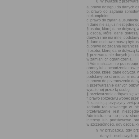
W związku z przetwar
a. prawo dostępu do danych os
b. prawo do żądania sprosto
niekompletne;
c. prawo do żądania usunięci
§ dane nie są już niezbędne do
§ osoba, której dane dotyczą,
§ osoba, której dane dotyczą
danych i nie ma innej podsta
§ dane osobowe muszą być usu
d. prawo do żądania ogranicz
§ osoba, której dane dotyczą
§ przetwarzanie danych jest n
w zamian ich ograniczenia,
§ Administrator nie potrzebuje
obrony lub dochodzenia roszc
§ osoba, której dane dotyczą,
podstawy po stronie administ
e. prawo do przenoszenia dany
§ przetwarzanie danych odbyw
wyrażonej przez tą osobę,
§ przetwarzanie odbywa się 
f. prawo sprzeciwu wobec prze
§ zaistnieją przyczyny zwią
zadania realizowanego w int
przetwarzanie jest niezbęd
Administratora lub przez stro
interesy lub podstawowe pr
w szczególności, gdy osoba, kt
W przypadku, gdy pr
danych osobowych (aft