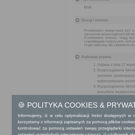
Brak
Skargi i wnioski
Przedmiotem skargi może być zan
naruszenie praworządności lub int
Przedmiotem wniosku mogą być m
i zapobieganie nadużyciom, ochron
Organ właściwy dla załatwienia ska
Podstawa prawna
Ustawa z dnia 27 kwiet
Rozporządzenie Minis
wyrobów zawierających 
wykorzystywane wyroby 
Rozporządzenie Minist
warunków bezpiecznego
późn. zm.)
🍪 POLITYKA COOKIES & PRYWA
Ochrona danych osobowych
Informujemy, iż w celu optymalizacji treści dostępnych w
W związku z realizacją wymo
korzystamy z informacji zapisanych za pomocą plików cookie
2016 r. w sprawie ochrony o
przepływu takich danych oraz
kontrolować za pomocą ustawień swojej przeglądarki inter
Urz. UE L 2016. Nr 119, s1), 
ustawień przeglądarki internetowej oznacza, iż użytkownik ak
Pani/Panu prawach z tym zwią