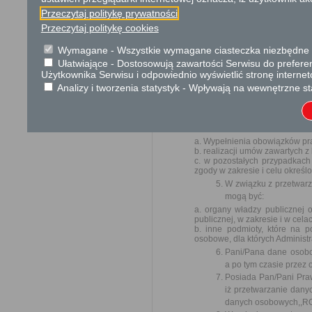
Poniższe zasady stosuje się
Przeczytaj politykę prywatności
Administratorem Pani
Przeczytaj politykę cookies
Gminy Czernice Borowe
Jeśli ma Pani/Pan py
Wymagane - Wszystkie wymagane ciasteczka niezbędne do
działania Urzędu Gmi
Ułatwiające - Dostosowują zawartości Serwisu do preferen
Użytkownika Serwisu i odpowiednio wyświetlić stronę interne
skontaktować się z 
adresu: iod@czernice
Analizy i tworzenia statystyk - Wpływają na wewnętrzne st
Administrator danyc
podstawie obowiązując
Pani/Pana dane osobo
a. Wypełnienia obowiązków pr
b. realizacji umów zawartych 
c. w pozostałych przypadkac
zgody w zakresie i celu określ
W związku z przetwar
mogą być:
a. organy władzy publicznej 
publicznej, w zakresie i w ce
b. inne podmioty, które na
osobowe, dla których Administ
Pani/Pana dane osobo
a po tym czasie przez
Posiada Pan/Pani Pra
iż przetwarzanie dan
danych osobowych,,R