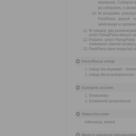
momencie. Cofnięcie 
jej cofnięciem, z obo
W przypadku powzięci
Pani/Pana danych o
właściwego w sprawac
W sytuacji, gdy przetwarza
przez Panią/Pana danych os
Podanie przez Panią/Pana 
osobowych stanowi przepis 
Pani/Pana dane mogą być pr
Klasyfikacje usługi
Usługi dla obywateli - Ochr
Usługi dla przedsiębiorców 
Kategorie życiowe
Środowisko
Działalność gospodarcza
Słowa kluczowe
informacja, azbest
Miejsce składania dokumentów