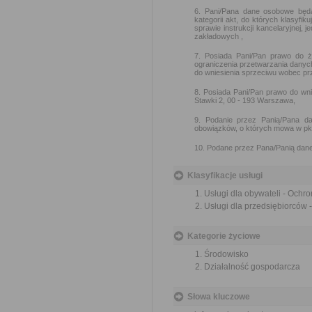
6. Pani/Pana dane osobowe będ
kategorii akt, do których klasyfi
sprawie instrukcji kancelaryjnej, 
zakładowych ,
7. Posiada Pani/Pan prawo do ż
ograniczenia przetwarzania danyc
do wniesienia sprzeciwu wobec pr
8. Posiada Pani/Pan prawo do wn
Stawki 2, 00 - 193 Warszawa,
9. Podanie przez Panią/Pana da
obowiązków, o których mowa w pkt
10. Podane przez Pana/Panią dane
Klasyfikacje usługi
Usługi dla obywateli - Ochr
Usługi dla przedsiębiorców 
Kategorie życiowe
Środowisko
Działalność gospodarcza
Słowa kluczowe