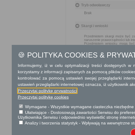
Tryb odwoławczy
Brak
Skargi i wnioski
Przedmiotem skargi może być zan
naruszenie praworządności lub int
Przedmiotem wniosku mogą być m
i zapobieganie nadużyciom, ochron
Organ właściwy dla załatwienia ska
🍪 POLITYKA COOKIES & PRYWA
Podstawa prawna
Informujemy, iż w celu optymalizacji treści dostępnych w
Ustawa z dnia 27 kwiet
korzystamy z informacji zapisanych za pomocą plików cookie
Rozporządzenie Minis
kontrolować za pomocą ustawień swojej przeglądarki inter
wyrobów zawierających 
ustawień przeglądarki internetowej oznacza, iż użytkownik ak
wykorzystywane wyroby 
Przeczytaj politykę prywatności
Rozporządzenie Minist
Przeczytaj politykę cookies
warunków bezpiecznego
późn. zm.)
Wymagane - Wszystkie wymagane ciasteczka niezbędne do
Ułatwiające - Dostosowują zawartości Serwisu do preferen
Ochrona danych osobowych
Użytkownika Serwisu i odpowiednio wyświetlić stronę interne
Analizy i tworzenia statystyk - Wpływają na wewnętrzne st
Zgodnie z art. 13 ust. 1 i 2 Rozp
nr 2016/679 z dnia 27 kwietnia 2
z przetwarzaniem danych osobow