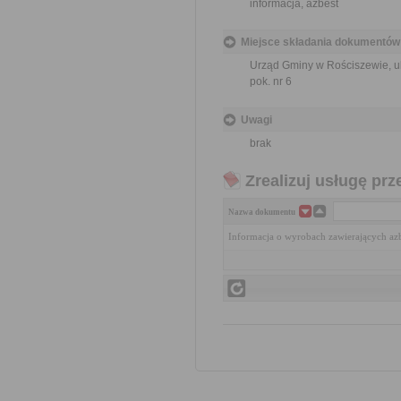
informacja, azbest
Miejsce składania dokumentów
Urząd Gminy w Rościszewie, ul
pok. nr 6
Uwagi
brak
Zrealizuj usługę prz
Nazwa dokumentu
Informacja o wyrobach zawierających az