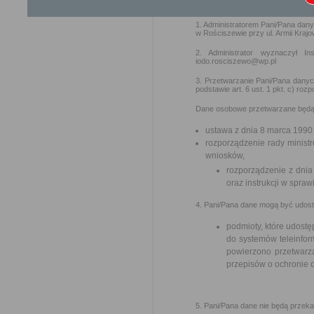
rozporządzenie o ochronie danych)
1. Administratorem Pani/Pana dan
w Rościszewie przy ul. Armii Kraj
2. Administrator wyznaczył 
iodo.rosciszewo@wp.pl
3. Przetwarzanie Pani/Pana danyc
podstawie art. 6 ust. 1 pkt. c) r
Dane osobowe przetwarzane będą 
ustawa z dnia 8 marca 1990
rozporządzenie rady ministr
wniosków,
rozporządzenie z dnia 
oraz instrukcji w spra
4. Pani/Pana dane mogą być udos
podmioty, które udostę
do systemów teleinfor
powierzono przetwarz
przepisów o ochronie
5. Pani/Pana dane nie będą przek