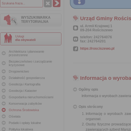
WYSZUKIWARKA
Urząd Gminy Rości
TERYTORIALNA
ul. Armii Krajowej 1
09-204 Rościszewo
Usługi
telefon: 242764076
dla obywateli
fax: 242764201
https://rosciszewo.pl
Architektura i planowanie
przestrzenne
Bezpieczeństwo i zarządzanie
kryzysowe
Drogownictwo
Informacja o wyroba
Działalność gospodarcza
Geodezja i Kartografia
Ogólny opis
Geodezja i Kataster
Informacja o wyrobach zawiera
Gospodarka nieruchomościami
Konserwacja zabytków
Opis skrócony
Ochrona Środowiska
Informację o wyrobach zawi
Oświata
organowi.
Podatki i opłaty lokalne
Osoby fizyczne prowadzące
Polityka lokalowa
zawierających azbest Mars