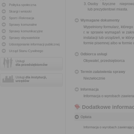
Osoby fizyczne nieprowa
Polityka społeczna
lub prezydentowi miasta.
Skargi i wnioski
Sport i Rekreacja
Wymagane dokumenty
Sprawy komunalne
Wypełniony formularz, którego
Sprawy komunikacyjne
r. w sprawie wymagań w zakre
instalacji lub urządzeń, w któr
Sprawy obywatelskie
formie pisemnej albo w formie
Udostępnianie informacji publicznej
Urząd Stanu Cywilnego
Odbiorca usługi
Obywatel, przedsiębiorca
Usługi
dla przedsiębiorców
Termin załatwienia sprawy
Usługi
dla instytucji,
Niezwłocznie
urzędów
Informacja
Informacja o wyrobach zawieraj
Dodatkowe informac
Opłata
Informacja o wyrobach zawierający