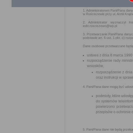
rozporządzenie o ochronie danych)
1. Administratorem Pani/Pana dan
w Rościszewie przy ul. Armii Kraj
2. Administrator wyznaczył 
iodo.rosciszewo@wp.pl
3. Przetwarzanie Pani/Pana danyc
podstawie art. 6 ust. 1 pkt. c) r
Dane osobowe przetwarzane będą 
ustawa z dnia 8 marca 1990
rozporządzenie rady ministr
wniosków,
rozporządzenie z dnia 
oraz instrukcji w spra
4. Pani/Pana dane mogą być udos
podmioty, które udostę
do systemów teleinfor
powierzono przetwarz
przepisów o ochronie
5. Pani/Pana dane nie będą przek