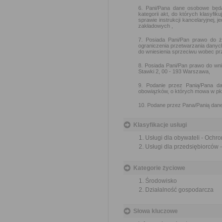
6. Pani/Pana dane osobowe będ
kategorii akt, do których klasyfi
sprawie instrukcji kancelaryjnej, 
zakładowych ,
7. Posiada Pani/Pan prawo do ż
ograniczenia przetwarzania danyc
do wniesienia sprzeciwu wobec pr
8. Posiada Pani/Pan prawo do wn
Stawki 2, 00 - 193 Warszawa,
9. Podanie przez Panią/Pana da
obowiązków, o których mowa w pkt
10. Podane przez Pana/Panią dane
Klasyfikacje usługi
Usługi dla obywateli - Ochr
Usługi dla przedsiębiorców 
Kategorie życiowe
Środowisko
Działalność gospodarcza
Słowa kluczowe