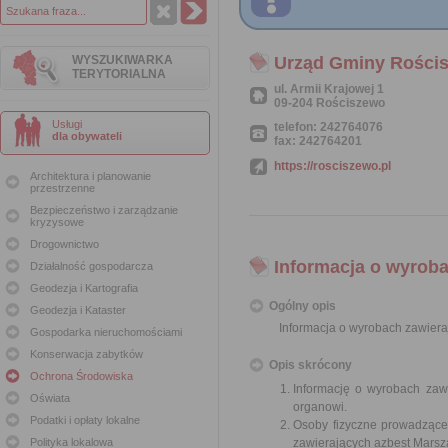
WYSZUKIWARKA
Urząd Gminy Rości
TERYTORIALNA
ul. Armii Krajowej 1
09-204 Rościszewo
Usługi
telefon: 242764076
dla obywateli
fax: 242764201
https://rosciszewo.pl
Architektura i planowanie
przestrzenne
Bezpieczeństwo i zarządzanie
kryzysowe
Drogownictwo
Informacja o wyroba
Działalność gospodarcza
Geodezja i Kartografia
Ogólny opis
Geodezja i Kataster
Informacja o wyrobach zawiera
Gospodarka nieruchomościami
Konserwacja zabytków
Opis skrócony
Ochrona Środowiska
Informację o wyrobach zawi
Oświata
organowi.
Podatki i opłaty lokalne
Osoby fizyczne prowadzące
Polityka lokalowa
zawierających azbest Mars