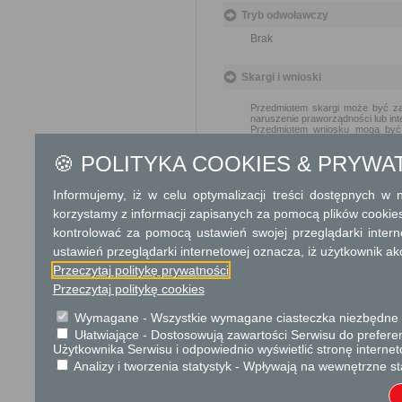
Tryb odwoławczy
Brak
Skargi i wnioski
Przedmiotem skargi może być zan
naruszenie praworządności lub int
Przedmiotem wniosku mogą być m
i zapobieganie nadużyciom, ochron
Organ właściwy dla załatwienia ska
🍪 POLITYKA COOKIES & PRYWA
Podstawa prawna
Informujemy, iż w celu optymalizacji treści dostępnych w
Ustawa z dnia 27 kwiet
korzystamy z informacji zapisanych za pomocą plików cookie
Rozporządzenie Minis
kontrolować za pomocą ustawień swojej przeglądarki inter
wyrobów zawierających 
ustawień przeglądarki internetowej oznacza, iż użytkownik ak
wykorzystywane wyroby 
Przeczytaj politykę prywatności
Rozporządzenie Minist
Przeczytaj politykę cookies
warunków bezpiecznego
późn. zm.)
Wymagane - Wszystkie wymagane ciasteczka niezbędne do
Ułatwiające - Dostosowują zawartości Serwisu do preferen
Ochrona danych osobowych
Użytkownika Serwisu i odpowiednio wyświetlić stronę interne
Analizy i tworzenia statystyk - Wpływają na wewnętrzne st
Zgodnie z art. 13 ust. 1 i 2 Rozp
nr 2016/679 z dnia 27 kwietnia 2
z przetwarzaniem danych osobow