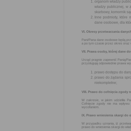
organom władzy public
władzy publicznej, w z
skarbowy, komornik są
Inne podmioty, które
dane osobowe, dla któr
VI. Okresy przetwarzania dany
Pani/Pana dane osobowe będą przet
a po tym czasie przez okres ora
VII. Prawa osoby, której dane d
Urząd pragnie zapewnić Panią/Pa
przysługują odpowiednie prawa wy
prawo dostępu do dany
prawo do żądania spr
niekompletne;
VIII. Prawo do cofnięcia zgody
W zakresie, w jakim udzieliła P
Cofnięcie zgody nie ma wpływu
wycofaniem.
IX. Prawo wniesienia skargi do
W przypadku uznania, iż przetw
prawo do wniesienia skargi do wł