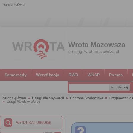
Strona Główna
Wrota Mazowsza
e-uslugi.wrotamazowsza.pl
Samorządy
Weryfikacja
RWD
WKSP
Pomoc
Strona główna
Usługi dla obywateli
Ochrona Środowiska
Przyjmowanie i
Urząd Miejski w Warce
WYSZUKAJ
USŁUGĘ