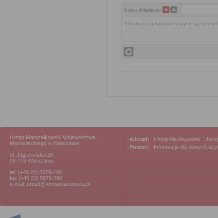
Nazwa dokumentu
Informacja o wyrobach zawierających az
Urząd Marszałkowski Województwa
eUrząd:
Usługi dla obywateli
|
Usług
Mazowieckiego w Warszawie
Pomoc:
Informacja dla nowych uż
ul. Jagiellońska 26
03-719 Warszawa
tel. (+48 22) 5979-100
fax (+48 22) 5979-290
e-mail: urzad@wrotamazowsza.pl