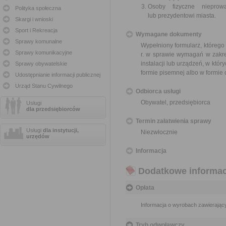
Osoby fizyczne nieprowa
Polityka społeczna
lub prezydentowi miasta.
Skargi i wnioski
Sport i Rekreacja
Wymagane dokumenty
Sprawy komunalne
Wypełniony formularz, którego
Sprawy komunikacyjne
r. w sprawie wymagań w zakre
instalacji lub urządzeń, w któr
Sprawy obywatelskie
formie pisemnej albo w formie
Udostępnianie informacji publicznej
Urząd Stanu Cywilnego
Odbiorca usługi
Obywatel, przedsiębiorca
Usługi
dla przedsiębiorców
Termin załatwienia sprawy
Usługi
dla instytucji,
Niezwłocznie
urzędów
Informacja
Dodatkowe informac
Opłata
Informacja o wyrobach zawierający
Tryb odwoławczy