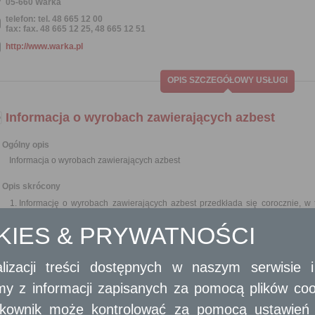
05-660 Warka
telefon: tel. 48 665 12 00
fax: fax. 48 665 12 25, 48 665 12 51
http://www.warka.pl
OPIS SZCZEGÓŁOWY USŁUGI
Informacja o wyrobach zawierających azbest
Ogólny opis
Informacja o wyrobach zawierających azbest
Opis skrócony
Informację o wyrobach zawierających azbest przedkłada się corocznie, w 
organowi.
OKIES & PRYWATNOŚCI
Osoby fizyczne prowadzące działalność gospodarczą jak również osoby p
zawierających azbest Marszałkowi Województwa.
Osoby fizyczne nieprowadzące działalności gospodarczej przedkład
lizacji treści dostępnych w naszym serwisie
lub prezydentowi miasta.
amy z informacji zapisanych za pomocą plików co
Wymagane dokumenty
ytkownik może kontrolować za pomocą ustawień sw
Wypełniony formularz, którego wzór stanowi załącznik nr 3 do rozporządzenia 