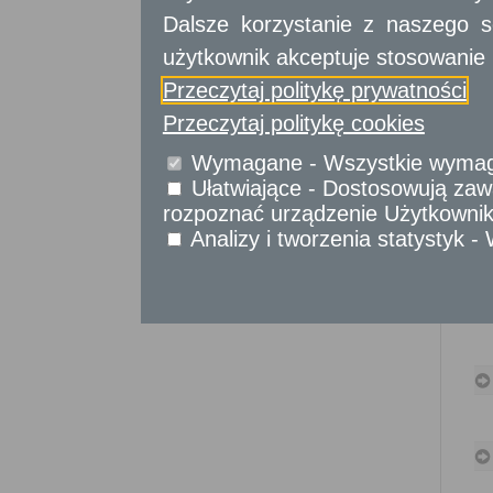
Sprawy komunikacyjne
Dalsze korzystanie z naszego s
Sprawy obywatelskie
użytkownik akceptuje stosowanie 
Udostępnianie informacji publicznej
Urząd Stanu Cywilnego
Przeczytaj politykę prywatności
Usługi
Przeczytaj politykę cookies
dla przedsiębiorców
Wymagane - Wszystkie wymagan
Usługi
dla instytucji,
Ułatwiające - Dostosowują zawa
urzędów
rozpoznać urządzenie Użytkownika
Analizy i tworzenia statystyk 