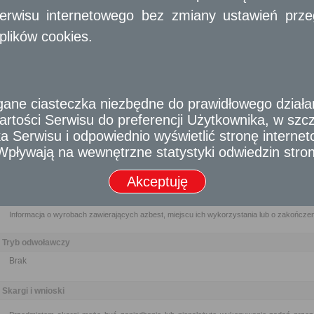
r. w sprawie wymagań w zakresie wykorzystywania wyrobów zawierających az
erwisu internetowego bez zmiany ustawień przegl
instalacji lub urządzeń, w których były lub są wykorzystywane wyroby zawierające
formie pisemnej albo w formie dokumentu elektronicznego.
plików cookies.
Odbiorca usługi
Obywatel, przedsiębiorca
Termin załatwienia sprawy
e ciasteczka niezbędne do prawidłowego działania
Niezwłocznie
rtości Serwisu do preferencji Użytkownika, w szcze
 Serwisu i odpowiednio wyświetlić stronę interne
Informacja
- Wpływają na wewnętrzne statystyki odwiedzin stro
Dodatkowe informacje
Akceptuję
Opłata
Informacja o wyrobach zawierających azbest, miejscu ich wykorzystania lub o zakończeni
Tryb odwoławczy
Brak
Skargi i wnioski