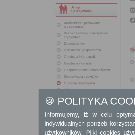
Usługi
dla obywateli
Architektura i planowanie
przestrzenne
Bezpieczeństwo i zarządzanie
kryzysowe
Drogownictwo
Działalność gospodarcza
Geodezja i Kartografia
Geodezja i Kataster
Gospodarka nieruchomościami
Konserwacja zabytków
Ochrona Środowiska
Oświata
Podatki i opłaty lokalne
🍪 POLITYKA CO
Polityka lokalowa
Polityka społeczna
Informujemy, iż w celu optyma
Skargi i wnioski
indywidualnych potrzeb korzyst
Sport i Rekreacja
Sprawy komunalne
użytkowników. Pliki cookies uż