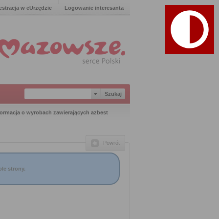
estracja w eUrzędzie
Logowanie interesanta
formacja o wyrobach zawierających azbest
Powrót
le strony.