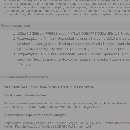
Przedmiotem skargi może być zaniedbanie lub nienależyte wykonywanie zadań przez
naruszenie praworządności lub interesów skarżących a także przewlekłe lub biurokratycz
Przedmiotem wniosku mogą być między innymi sprawy ulepszenia organizacji, wzm
i zapobieganie nadużyciom, ochrony własności społecznej, lepszego zaspokajania potrze
Organ właściwy dla załatwienia skargi powinien załatwić skargę bez zbędnej zwłoki, nie pó
Podstawa prawna
Ustawa z dnia 27 kwietnia 2001 r. Prawo ochrony środowiska (Dz. U. 202
Rozporządzenie Ministra Gospodarki z dnia 13 grudnia 2010 r. w sp
wyrobów zawierających azbest oraz wykorzystywania i oczyszczania inst
wykorzystywane wyroby zawierające azbest. (Dz. U. 2011r. Nr 8, poz. 31
Rozporządzenie Ministra Gospodarki, Pracy i Polityki Społecznej z dn
warunków bezpiecznego użytkowania i usuwania wyrobów zawierających
późn. zm.)
Ochrona danych osobowych
INFORMACJA O PRZETWARZANIU DANYCH OSOBOWYCH
I. Wskazanie administratora
Administratorem Pani/Pana danych osobowych przetwarzanych w Urzędzie Miejskim 
Czarnieckiego 1,05-660 Warka; tel: 48 6651200, email:
um@warka.pl
II. Wskazanie inspektora ochrony danych
Inspektorem ochrony danych jest: Karolina Sałyga, tel.: 48-6651250, email:
daneosobo
Miejski, Plac Stefana Czarnieckiego 1,05-660 Warka, pok. 103.