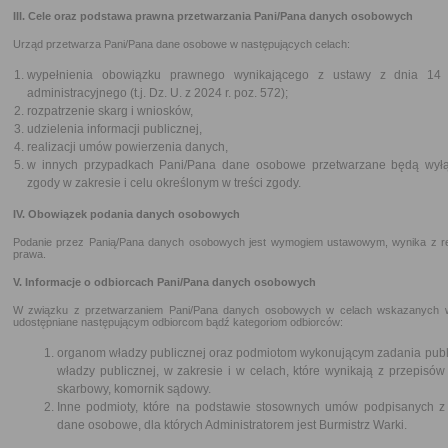
III. Cele oraz podstawa prawna przetwarzania Pani/Pana danych osobowych
Urząd przetwarza Pani/Pana dane osobowe w następujących celach:
wypełnienia obowiązku prawnego wynikającego z ustawy z dnia 14
administracyjnego (t.j. Dz. U. z 2024 r. poz. 572);
rozpatrzenie skarg i wniosków,
udzielenia informacji publicznej,
realizacji umów powierzenia danych,
w innych przypadkach Pani/Pana dane osobowe przetwarzane będą wyłąc
zgody w zakresie i celu określonym w treści zgody.
IV. Obowiązek podania danych osobowych
Podanie przez Panią/Pana danych osobowych jest wymogiem ustawowym, wynika z rea
prawa.
V. Informacje o odbiorcach Pani/Pana danych osobowych
W związku z przetwarzaniem Pani/Pana danych osobowych w celach wskazanych w
udostępniane następującym odbiorcom bądź kategoriom odbiorców:
organom władzy publicznej oraz podmiotom wykonującym zadania publi
władzy publicznej, w zakresie i w celach, które wynikają z przepisów 
skarbowy, komornik sądowy.
Inne podmioty, które na podstawie stosownych umów podpisanych z
dane osobowe, dla których Administratorem jest Burmistrz Warki.