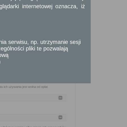
best oraz wykorzystywania i oczyszczania
ądarki internetowej oznacza, iż
 azbest (Dz. U. z 2011 r., Nr 8, poz. 31). w
 serwisu, np. utrzymanie sesji
gólności pliki te pozwalają
tową
n
u ich używania jest wolna od opłat.