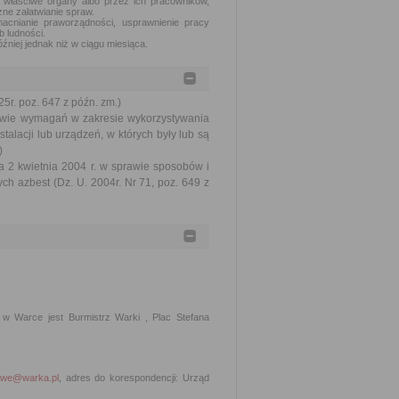
 właściwe organy albo przez ich pracowników,
ne załatwianie spraw.
acnianie praworządności, usprawnienie pracy
b ludności.
źniej jednak niż w ciągu miesiąca.
5r. poz. 647 z późn. zm.)
rawie wymagań w zakresie wykorzystywania
alacji lub urządzeń, w których były lub są
)
ia 2 kwietnia 2004 r. w sprawie sposobów i
 azbest (Dz. U. 2004r. Nr 71, poz. 649 z
w Warce jest Burmistrz Warki , Plac Stefana
we@warka.pl
, adres do korespondencji: Urząd