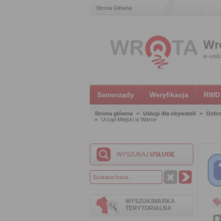
Strona Główna
Wr
e-usl
Samorządy
Weryfikacja
RWD
Strona główna
Usługi dla obywateli
Ochr
Urząd Miejski w Warce
WYSZUKAJ
USŁUGĘ
WYSZUKIWARKA
TERYTORIALNA