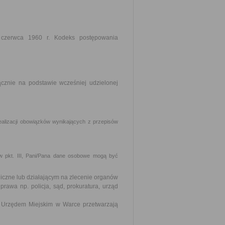
 czerwca 1960 r. Kodeks postępowania
znie na podstawie wcześniej udzielonej
lizacji obowiązków wynikających z przepisów
 pkt. III, Pani/Pana dane osobowe mogą być
czne lub działającym na zlecenie organów
prawa np. policja, sąd, prokuratura, urząd
 Urzędem Miejskim w Warce przetwarzają