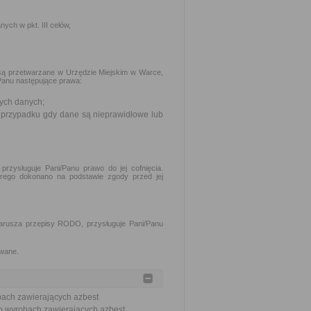
ch w pkt. III celów,
są przetwarzane w Urzędzie Miejskim w Warce,
Panu następujące prawa:
ych danych;
 przypadku gdy dane są nieprawidłowe lub
rzysługuje Pani/Panu prawo do jej cofnięcia.
rego dokonano na podstawie zgody przed jej
arusza przepisy RODO, przysługuje Pani/Panu
owane.
bach zawierających azbest
 o wyrobach zawierających azbest