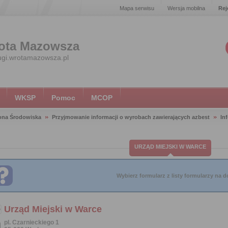
Mapa serwisu
Wersja mobilna
Rej
ota Mazowsza
ugi.wrotamazowsza.pl
WKSP
Pomoc
MCOP
ona Środowiska
Przyjmowanie informacji o wyrobach zawierających azbest
In
URZĄD MIEJSKI W WARCE
Wybierz formularz z listy formularzy na do
Urząd Miejski w Warce
pl. Czarnieckiego 1