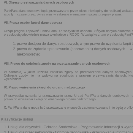
VI. Okresy przetwarzania danych osobowych
Pani/Pana dane osobowe będą przetwarzane przez okres niezbędny do realizacji wskazany
a po tym czasie przez okres oraz w zakresie wymaganym przez przepisy prawa.
VII. Prawa osoby, której dane dotyczą
Urząd pragnie zapewnić Panią/Pana, że wszystkim osobom, których danych osobowe 
przysługują odpowiednie prawa wynikające z RODO. W związku z tym przysługują Pani/
prawo dostępu do danych osobowych, w tym prawo do uzyskania kopii t
prawo do żądania sprostowania (poprawiania) danych osobowych – w
niekompletne;
VIII. Prawo do cofnięcia zgody na przetwarzanie danych osobowych
W zakresie, w jakim udzieliła Pani/Pan zgody na przetwarzanie danych osobowych, p
Cofnięcie zgody nie ma wpływu na zgodność z prawem przetwarzania danych, któ
wycofaniem.
IX. Prawo wniesienia skargi do organu nadzorczego
W przypadku uznania, iż przetwarzanie przez Urząd Pani/Pana danych osobowych n
prawo do wniesienia skargi do właściwego organu nadzorczego.
X.
Pani/Pana dane mogą być przetwarzane w sposób zautomatyzowany i nie będą profil
Klasyfikacje usługi
Usługi dla obywateli - Ochrona Środowiska - Przyjmowanie informacji o wyro
Usługi dla przedsiębiorców - Ochrona Środowiska - Przyjmowanie informacji