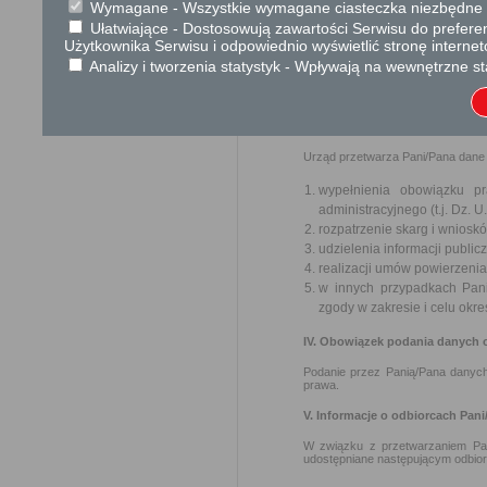
Wymagane - Wszystkie wymagane ciasteczka niezbędne do
Administratorem Pani/Pana dany
Czarnieckiego 1,05-660 Warka; tel
Ułatwiające - Dostosowują zawartości Serwisu do preferen
Użytkownika Serwisu i odpowiednio wyświetlić stronę interne
II. Wskazanie inspektora ochro
Analizy i tworzenia statystyk - Wpływają na wewnętrzne st
Inspektorem ochrony danych jest:
Miejski, Plac Stefana Czarnieckie
III. Cele oraz podstawa prawn
Urząd przetwarza Pani/Pana dane
wypełnienia obowiązku p
administracyjnego (t.j. Dz. U.
rozpatrzenie skarg i wnioskó
udzielenia informacji publicz
realizacji umów powierzeni
w innych przypadkach Pan
zgody w zakresie i celu okre
IV. Obowiązek podania danych
Podanie przez Panią/Pana danyc
prawa.
V. Informacje o odbiorcach Pa
W związku z przetwarzaniem Pa
udostępniane następującym odbio