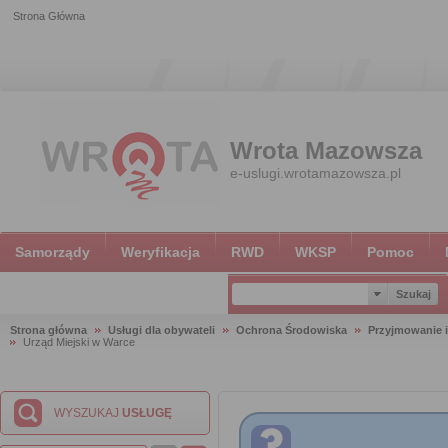
Strona Główna
Wrota Mazowsza
e-uslugi.wrotamazowsza.pl
Samorządy
Weryfikacja
RWD
WKSP
Pomoc
Strona główna
Usługi dla obywateli
Ochrona Środowiska
Przyjmowanie i
Urząd Miejski w Warce
WYSZUKAJ
USŁUGĘ