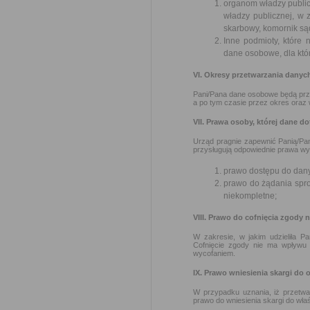
organom władzy public
władzy publicznej, w z
skarbowy, komornik są
Inne podmioty, które
dane osobowe, dla któr
VI. Okresy przetwarzania dany
Pani/Pana dane osobowe będą przet
a po tym czasie przez okres ora
VII. Prawa osoby, której dane d
Urząd pragnie zapewnić Panią/Pa
przysługują odpowiednie prawa wy
prawo dostępu do dany
prawo do żądania spr
niekompletne;
VIII. Prawo do cofnięcia zgody
W zakresie, w jakim udzieliła P
Cofnięcie zgody nie ma wpływu
wycofaniem.
IX. Prawo wniesienia skargi do
W przypadku uznania, iż przetw
prawo do wniesienia skargi do wł