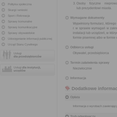
Osoby fizyczne nieprowa
Polityka społeczna
lub prezydentowi miasta.
Skargi i wnioski
Sport i Rekreacja
Wymagane dokumenty
Sprawy komunalne
Wypełniony formularz, którego
Sprawy komunikacyjne
r. w sprawie wymagań w zakre
instalacji lub urządzeń, w któr
Sprawy obywatelskie
formie pisemnej albo w formie
Udostępnianie informacji publicznej
Urząd Stanu Cywilnego
Odbiorca usługi
Obywatel, przedsiębiorca
Usługi
dla przedsiębiorców
Termin załatwienia sprawy
Usługi
dla instytucji,
Niezwłocznie
urzędów
Informacja
Dodatkowe informac
Opłata
Informacja o wyrobach zawierający
Tryb odwoławczy