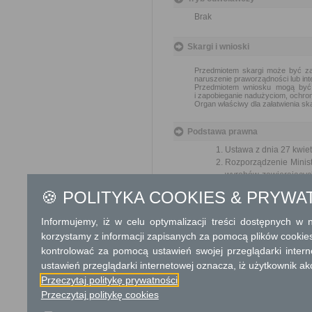
Brak
Skargi i wnioski
Przedmiotem skargi może być zan
naruszenie praworządności lub int
Przedmiotem wniosku mogą być m
i zapobieganie nadużyciom, ochron
Organ właściwy dla załatwienia ska
Podstawa prawna
Ustawa z dnia 27 kwiet
Rozporządzenie Minis
wyrobów zawierających 
wykorzystywane wyroby 
🍪 POLITYKA COOKIES & PRYWA
Rozporządzenie Minist
warunków bezpiecznego
Informujemy, iż w celu optymalizacji treści dostępnych w
późn. zm.)
korzystamy z informacji zapisanych za pomocą plików cookie
kontrolować za pomocą ustawień swojej przeglądarki inter
Ochrona danych osobowych
ustawień przeglądarki internetowej oznacza, iż użytkownik ak
INFORMACJA O PRZETWARZA
Przeczytaj politykę prywatności
Przeczytaj politykę cookies
I. Wskazanie administratora