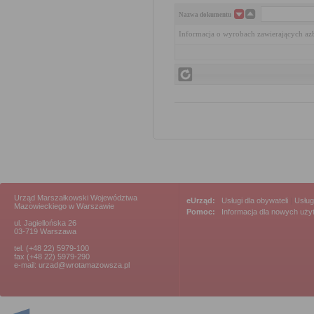
Nazwa dokumentu
Informacja o wyrobach zawierających az
Urząd Marszałkowski Województwa
eUrząd:
Usługi dla obywateli
|
Usług
Mazowieckiego w Warszawie
Pomoc:
Informacja dla nowych uż
ul. Jagiellońska 26
03-719 Warszawa
tel. (+48 22) 5979-100
fax (+48 22) 5979-290
e-mail: urzad@wrotamazowsza.pl