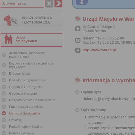
WYSZUKIWARKA
Urząd Miejski w War
TERYTORIALNA
pl. Czarnieckiego 1
05-660 Warka
Usługi
telefon: tel. 48 665 12 00
dla obywateli
fax: fax. 48 665 12 25, 48 665 
http://www.warka.pl
Architektura i planowanie
przestrzenne
Bezpieczeństwo i zarządzanie
kryzysowe
Drogownictwo
Informacja o wyroba
Działalność gospodarcza
Geodezja i Kartografia
Ogólny opis
Geodezja i Kataster
Informacja o wyrobach zawiera
Gospodarka nieruchomościami
Konserwacja zabytków
Opis skrócony
Ochrona Środowiska
Informację o wyrobach zawi
Oświata
organowi.
Podatki i opłaty lokalne
Osoby fizyczne prowadzące
Polityka lokalowa
zawierających azbest Mars