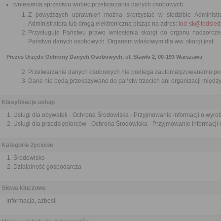
wniesienia sprzeciwu wobec przetwarzania danych osobowych.
Z powyższych uprawnień można skorzystać w siedzibie Administra
Administratora lub drogą elektroniczną pisząc na adres:
iod-sk@tbdsiedl
Przysługuje Państwu prawo wniesienia skargi do organu nadzorc
Państwa danych osobowych. Organem właściwym dla ww. skargi jest:
Prezes Urzędu Ochrony Danych Osobowych, ul. Stawki 2, 00-193 Warszawa
Przetwarzanie danych osobowych nie podlega zautomatyzowanemu pode
Dane nie będą przekazywane do państw trzecich ani organizacji międ
Klasyfikacje usługi
Usługi dla obywateli - Ochrona Środowiska - Przyjmowanie informacji o wyro
Usługi dla przedsiębiorców - Ochrona Środowiska - Przyjmowanie informacji
Kategorie życiowe
Środowisko
Działalność gospodarcza
Słowa kluczowe
informacja, azbest