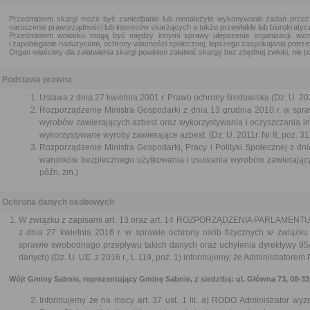
Przedmiotem skargi może być zaniedbanie lub nienależyte wykonywanie zadań przez
naruszenie praworządności lub interesów skarżących a także przewlekłe lub biurokratycz
Przedmiotem wniosku mogą być między innymi sprawy ulepszenia organizacji, wzm
i zapobieganie nadużyciom, ochrony własności społecznej, lepszego zaspokajania potrze
Organ właściwy dla załatwienia skargi powinien załatwić skargę bez zbędnej zwłoki, nie pó
Podstawa prawna
Ustawa z dnia 27 kwietnia 2001 r. Prawo ochrony środowiska (Dz. U. 202
Rozporządzenie Ministra Gospodarki z dnia 13 grudnia 2010 r. w sp
wyrobów zawierających azbest oraz wykorzystywania i oczyszczania inst
wykorzystywane wyroby zawierające azbest. (Dz. U. 2011r. Nr 8, poz. 31
Rozporządzenie Ministra Gospodarki, Pracy i Polityki Społecznej z dn
warunków bezpiecznego użytkowania i usuwania wyrobów zawierających
późn. zm.)
Ochrona danych osobowych
W związku z zapisami art. 13 oraz art. 14 ROZPORZĄDZENIA PARLAMEN
z dnia 27 kwietnia 2016 r. w sprawie ochrony osób fizycznych w związk
sprawie swobodnego przepływu takich danych oraz uchylenia dyrektywy 95
danych) (Dz. U. UE. z 2016 r., L 119, poz. 1) informujemy, że Administratore
Wójt Gminy Sabnie, reprezentujący Gminę Sabnie, z siedzibą: ul. Główna 73, 08-331 
Informujemy że na mocy art. 37 ust. 1 lit. a) RODO Administrator wy