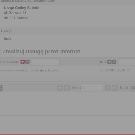
Miejsce składania dokumentów
Urząd Gminy Sabnie
ul. Główna 73
08-331 Sabnie
Uwagi
brak
Zrealizuj usługę przez Internet
zwa dokumentu
Data
formacja o wyrobach zawierających azbest
26-09-2018 15:06:33
Pokaż 
Strona 