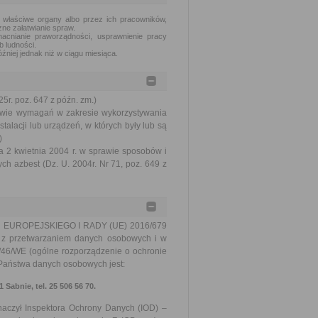
 właściwe organy albo przez ich pracowników,
ne załatwianie spraw.
acnianie praworządności, usprawnienie pracy
b ludności.
źniej jednak niż w ciągu miesiąca.
5r. poz. 647 z późn. zm.)
rawie wymagań w zakresie wykorzystywania
alacji lub urządzeń, w których były lub są
)
ia 2 kwietnia 2004 r. w sprawie sposobów i
 azbest (Dz. U. 2004r. Nr 71, poz. 649 z
TU EUROPEJSKIEGO I RADY (UE) 2016/679
u z przetwarzaniem danych osobowych i w
/46/WE (ogólne rozporządzenie o ochronie
m Państwa danych osobowych jest:
Sabnie, tel. 25 506 56 70.
znaczył Inspektora Ochrony Danych (IOD) –