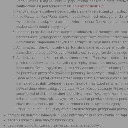
Pana Stefana Książka, który w jego imieniu nadzoruje sferę prze
kontaktować się pod adresem mail:
iod-sk@tbdsiedlce.pl
.
Pani/Pana dane osobowe będą przetwarzane w celu rozpatrzenia złożone
Przetwarzanie Pani/Pana danych osobowych jest niezbędne do w
wypełnienia obowiązku prawnego Administratora Danych, zgodnie z 
postępowania administracyjnego.
Podanie przez Panią/Pana danych osobowych niezbędnych do realiz
obowiązkowe (wymagane na podstawie wyżej wymienionych przepisów 
dobrowolne. Niepodanie danych koniecznych skutkuje niezałatwieniem
Administrator Danych przetwarza Państwa dane osobowe w ściśle ok
nazwisko, dane adresowe, dane kontaktowe; niezbędnym do osiągnięci
Administrator może przekazać/powierzyć Państwa dane inn
przekazania/powierzenia danych są przepisy prawa lub umowy powie
podmiotami świadczących usługi na rzecz Administratora. Odbiorcą d
na podstawie przepisów prawa lub podmioty świadczące usługi Admini
Dane osobowe przetwarzane przez Administratora przechowywane będą 
dla jakiego zostały zebrane (bezterminowo) oraz zgodnie z terminam
powszechnie obowiązującego prawa, w tym Rozporządzenie Prezesa Rad
sprawie instrukcji kancelaryjnej, jednolitych rzeczowych wykazów akt ora
działania archiwów zakładowych. W przypadku przetwarzania na pod
chwili ustania celu w jakim została zebrana lub do wycofania zgody.
Przysługuje Pani/Panu,
z wyjątkami zastrzeżonymi przepisami prawa
dostępu do danych osobowych jej/jego dotyczących oraz otrzymania ich kopii
żądania sprostowania danych osobowych,
usunięcia lub ograniczenia przetwarzania danych osobowych,