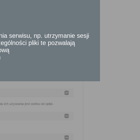
 azbest (Dz. U. z 2011 r., Nr 8, poz. 31). w
 serwisu, np. utrzymanie sesji
gólności pliki te pozwalają
tową
n
u ich używania jest wolna od opłat.