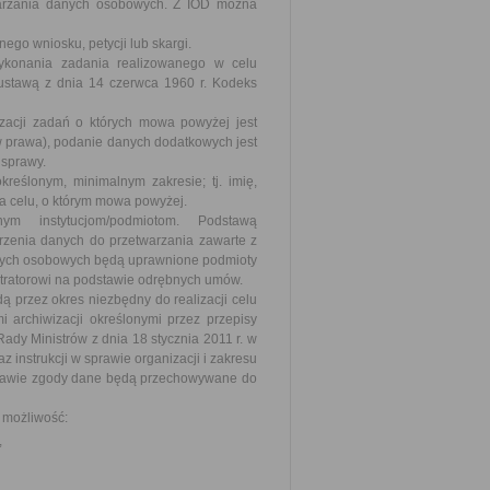
twarzania danych osobowych. Z IOD można
go wniosku, petycji lub skargi.
ykonania zadania realizowanego w celu
ustawą z dnia 14 czerwca 1960 r. Kodeks
acji zadań o których mowa powyżej jest
prawa), podanie danych dodatkowych jest
 sprawy.
reślonym, minimalnym zakresie; tj. imię,
a celu, o którym mowa powyżej.
ym instytucjom/podmiotom. Podstawą
rzenia danych do przetwarzania zawarte z
anych osobowych będą uprawnione podmioty
stratorowi na podstawie odrębnych umów.
przez okres niezbędny do realizacji celu
i archiwizacji określonymi przez przepisy
y Ministrów z dnia 18 stycznia 2011 r. w
z instrukcji w sprawie organizacji i zakresu
stawie zgody dane będą przechowywane do
, możliwość:
,