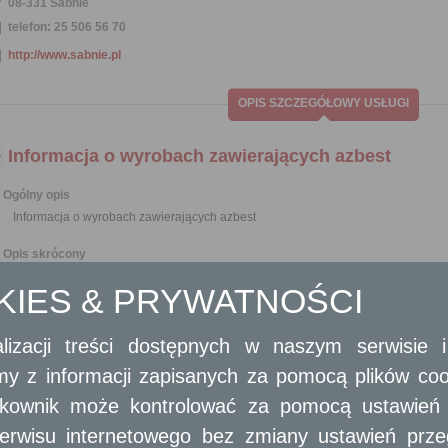
08-331 Sabnie
telefon: 25 506 56 70
http://www.sabnie.pl
OPIS SZCZEGÓŁOWY USŁUGI
Informacja o wyrobach zawierających azbest
Ogólny opis
Informacja o wyrobach zawierających azbest
Opis skrócony
Informację o wyrobach zawierających azbest przedkłada się corocznie, w 
OKIES & PRYWATNOŚCI
organowi.
Osoby fizyczne prowadzące działalność gospodarczą jak również osoby p
zawierających azbest Marszałkowi Województwa.
lizacji treści dostępnych w naszym serwisie
Osoby fizyczne nieprowadzące działalności gospodarczej przedkład
lub prezydentowi miasta.
amy z informacji zapisanych za pomocą plików co
ytkownik może kontrolować za pomocą ustawień sw
Wymagane dokumenty
Wypełniony formularz, którego wzór stanowi załącznik nr 3 do rozporządzenia 
erwisu internetowego bez zmiany ustawień przegl
r. w sprawie wymagań w zakresie wykorzystywania wyrobów zawierających az