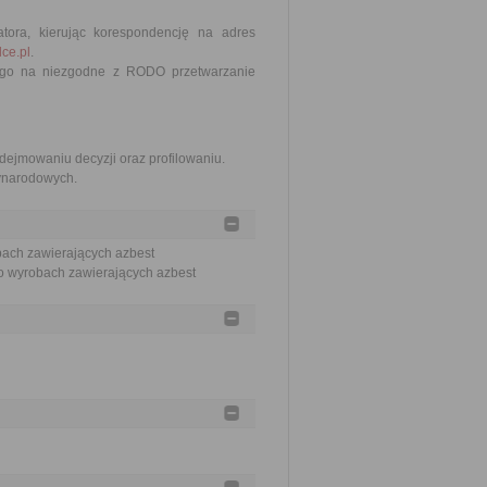
tora, kierując korespondencję na adres
ce.pl
.
zego na niezgodne z RODO przetwarzanie
jmowaniu decyzji oraz profilowaniu.
zynarodowych.
bach zawierających azbest
 o wyrobach zawierających azbest