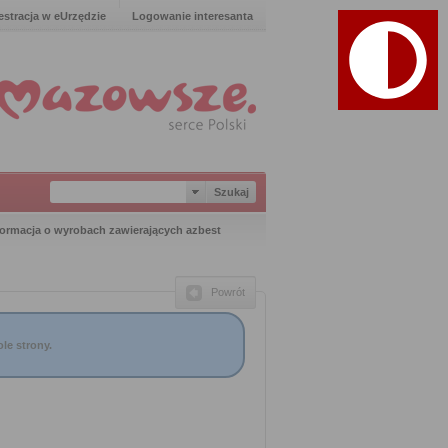
estracja w eUrzędzie
Logowanie interesanta
formacja o wyrobach zawierających azbest
Powrót
le strony.