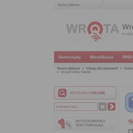
Strona Główna
Wr
e-usl
Samorządy
Weryfikacja
RWD
Strona główna
Usługi dla obywateli
Ochr
Urząd Gminy Sabnie
WYSZUKAJ
USŁUGĘ
WYSZUKIWARKA
TERYTORIALNA