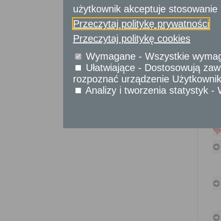
Sprawy komunikacyjne
użytkownik akceptuje stosowanie 
Sprawy obywatelskie
Przeczytaj politykę prywatności
Udostępnianie informacji publicznej
Urząd Stanu Cywilnego
Przeczytaj politykę cookies
Usługi
Wymagane - Wszystkie wymagan
dla przedsiębiorców
Ułatwiające - Dostosowują zawa
rozpoznać urządzenie Użytkownika
Usługi
dla instytucji,
urzędów
Analizy i tworzenia statystyk 