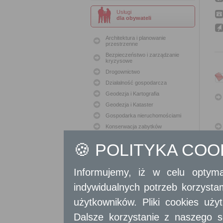
Usługi
dla obywateli
Architektura i planowanie
przestrzenne
Bezpieczeństwo i zarządzanie
kryzysowe
Drogownictwo
Działalność gospodarcza
Geodezja i Kartografia
Geodezja i Kataster
Gospodarka nieruchomościami
Konserwacja zabytków
Ochrona Środowiska
🍪 POLITYKA CO
Oświata
Podatki i opłaty lokalne
Informujemy, iż w celu optyma
Polityka lokalowa
Polityka społeczna
indywidualnych potrzeb korzyst
Skargi i wnioski
użytkowników. Pliki cookies uż
Sport i Rekreacja
Sprawy komunalne
Dalsze korzystanie z naszego s