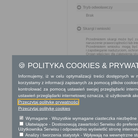
Tryb odwoławczy
Brak
Skargi i wnioski
Przedmiotem skargi może być zan
naruszenie praworządności lub int
Przedmiotem wniosku mogą być m
i zapobieganie nadużyciom, ochron
Organ właściwy dla załatwienia ska
🍪 POLITYKA COOKIES & PRYWA
Podstawa prawna
Ustawa z dnia 27 kwiet
Informujemy, iż w celu optymalizacji treści dostępnych w
Rozporządzenie Minis
korzystamy z informacji zapisanych za pomocą plików cookie
wyrobów zawierających 
kontrolować za pomocą ustawień swojej przeglądarki inter
wykorzystywane wyroby 
ustawień przeglądarki internetowej oznacza, iż użytkownik ak
Rozporządzenie Minist
Przeczytaj politykę prywatności
warunków bezpiecznego
późn. zm.)
Przeczytaj politykę cookies
Wymagane - Wszystkie wymagane ciasteczka niezbędne do
Ochrona danych osobowych
Ułatwiające - Dostosowują zawartości Serwisu do preferen
Użytkownika Serwisu i odpowiednio wyświetlić stronę interne
W związku z zapisami art
z dnia 27 kwietnia 2016 r
Analizy i tworzenia statystyk - Wpływają na wewnętrzne st