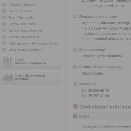
Osoby fizyczne nieprowa
Polityka społeczna
lub prezydentowi miasta.
Skargi i wnioski
Wymagane dokumenty
Sport i Rekreacja
Wypełniony formularz, którego
Sprawy komunalne
r. w sprawie wymagań w zakre
Sprawy komunikacyjne
instalacji lub urządzeń, w któr
Sprawy obywatelskie
formie pisemnej albo w formie
Udostępnianie informacji publicznej
Odbiorca usługi
Urząd Stanu Cywilnego
Obywatel, przedsiębiorca
Usługi
dla przedsiębiorców
Termin załatwienia sprawy
Niezwłocznie
Usługi
dla instytucji,
urzędów
Informacja
Tel. 25 506 56 70
Tel. 25 787 41 90
Dodatkowe informac
Opłata
Informacja o wyrobach zawierający