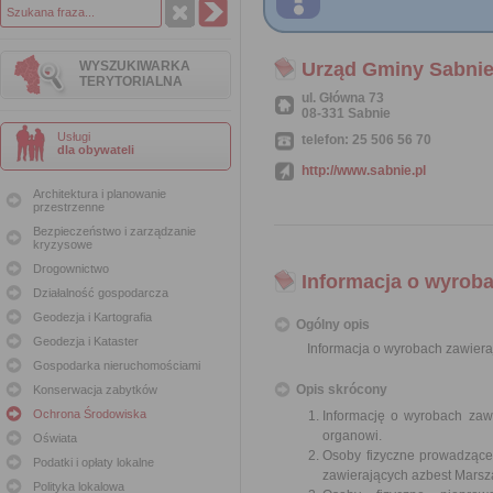
WYSZUKIWARKA
Urząd Gminy Sabni
TERYTORIALNA
ul. Główna 73
08-331 Sabnie
Usługi
telefon: 25 506 56 70
dla obywateli
http://www.sabnie.pl
Architektura i planowanie
przestrzenne
Bezpieczeństwo i zarządzanie
kryzysowe
Drogownictwo
Informacja o wyroba
Działalność gospodarcza
Geodezja i Kartografia
Ogólny opis
Geodezja i Kataster
Informacja o wyrobach zawiera
Gospodarka nieruchomościami
Opis skrócony
Konserwacja zabytków
Ochrona Środowiska
Informację o wyrobach zawi
organowi.
Oświata
Osoby fizyczne prowadzące
Podatki i opłaty lokalne
zawierających azbest Mars
Polityka lokalowa