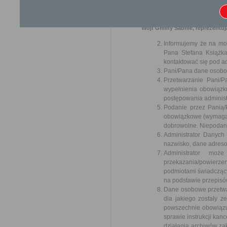
sprawie swobodnego przepł
danych) (Dz. U. UE. z 2016 r
Wójt Gminy Sabnie, reprezentując
Informujemy że na moc
Pana Stefana Książka
kontaktować się pod a
Pani/Pana dane osobow
Przetwarzanie Pani/
wypełnienia obowiązk
postępowania administ
Podanie przez Panią/
obowiązkowe (wymagan
dobrowolne. Niepodani
Administrator Danych
nazwisko, dane adreso
Administrator moż
przekazania/powierze
podmiotami świadczący
na podstawie przepisó
Dane osobowe przetwar
dla jakiego zostały z
powszechnie obowiązuj
sprawie instrukcji kanc
działania archiwów z