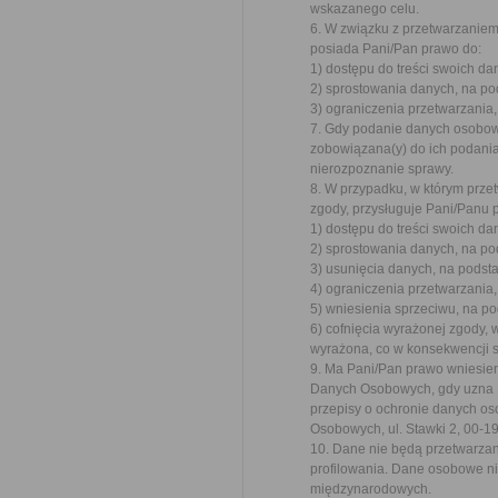
wskazanego celu.
6. W związku z przetwarzanie
posiada Pani/Pan prawo do:
1) dostępu do treści swoich da
2) sprostowania danych, na po
3) ograniczenia przetwarzania,
7. Gdy podanie danych osobow
zobowiązana(y) do ich podani
nierozpoznanie sprawy.
8. W przypadku, w którym prz
zgody, przysługuje Pani/Panu 
1) dostępu do treści swoich da
2) sprostowania danych, na po
3) usunięcia danych, na podst
4) ograniczenia przetwarzania,
5) wniesienia sprzeciwu, na po
6) cofnięcia wyrażonej zgody, 
wyrażona, co w konsekwencji 
9. Ma Pani/Pan prawo wniesie
Danych Osobowych, gdy uzna P
przepisy o ochronie danych o
Osobowych, ul. Stawki 2, 00-
10. Dane nie będą przetwarza
profilowania. Dane osobowe ni
międzynarodowych.