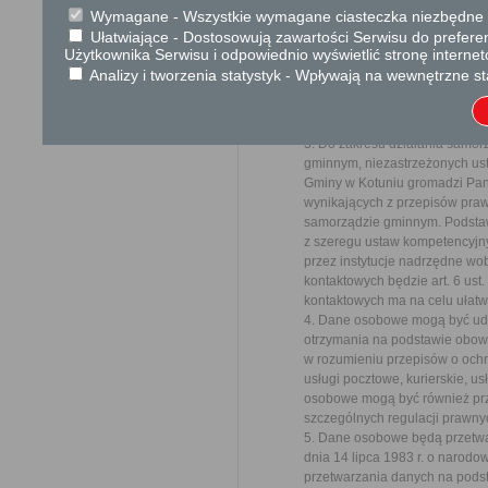
informujemy o zasadach przet
Wymagane - Wszystkie wymagane ciasteczka niezbędne do
Pani/Panu prawach z tym zwią
Ułatwiające - Dostosowują zawartości Serwisu do preferen
1. Administratorem Pani/Pana
Użytkownika Serwisu i odpowiednio wyświetlić stronę interne
Wójta, ul. Siedlecka 56C, 08-13
Analizy i tworzenia statystyk - Wpływają na wewnętrzne st
2. Administrator wyznaczył in
listownie na adres Urzędu Gmi
iod@kotun.pl
3. Do zakresu działania samo
gminnym, niezastrzeżonych ust
Gminy w Kotuniu gromadzi Pan
wynikających z przepisów prawa
samorządzie gminnym. Podsta
z szeregu ustaw kompetencyjn
przez instytucje nadrzędne wo
kontaktowych będzie art. 6 ust.
kontaktowych ma na celu ułatw
4. Dane osobowe mogą być ud
otrzymania na podstawie obow
w rozumieniu przepisów o och
usługi pocztowe, kurierskie, 
osobowe mogą być również prz
szczególnych regulacji prawn
5. Dane osobowe będą przetwa
dnia 14 lipca 1983 r. o narod
przetwarzania danych na podst