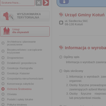
WYSZUKIWARKA
Urząd Gminy Kotuń
TERYTORIALNA
ul. Siedlecka 56C
08-130 Kotuń
Usługi
dla obywateli
Architektura i planowanie
przestrzenne
Informacja o wyroba
Bezpieczeństwo i zarządzanie
kryzysowe
Ogólny opis
Drogownictwo
Informacja o wyrobach zawiera
Działalność gospodarcza
Geodezja i Kartografia
Opis skrócony
Geodezja i Kataster
Informację o wyrobach zawi
Gospodarka nieruchomościami
organowi.
Konserwacja zabytków
Osoby fizyczne prowadzące
Ochrona Środowiska
zawierających azbest Mars
Osoby fizyczne nieprowa
Oświata
lub prezydentowi miasta.
Podatki i opłaty lokalne
Polityka lokalowa