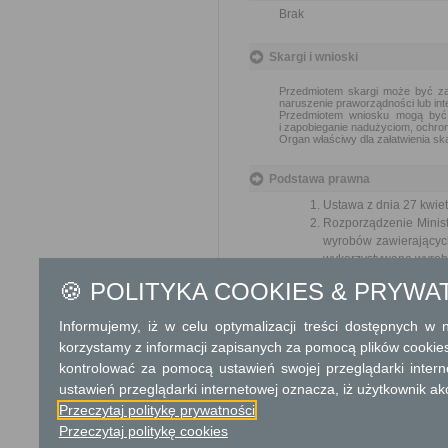
Brak
Skargi i wnioski
Przedmiotem skargi może być zan
naruszenie praworządności lub int
Przedmiotem wniosku mogą być m
i zapobieganie nadużyciom, ochron
Organ właściwy dla załatwienia ska
Podstawa prawna
Ustawa z dnia 27 kwiet
Rozporządzenie Minis
wyrobów zawierających 
wykorzystywane wyroby 
Rozporządzenie Minist
🍪 POLITYKA COOKIES & PRYWA
warunków bezpiecznego
późn. zm.)
Informujemy, iż w celu optymalizacji treści dostępnych w
korzystamy z informacji zapisanych za pomocą plików cookie
Ochrona danych osobowych
kontrolować za pomocą ustawień swojej przeglądarki inter
W związku z realizacją wymog
ustawień przeglądarki internetowej oznacza, iż użytkownik ak
2016/679 z dnia 27 kwietnia 2
Przeczytaj politykę prywatności
z przetwarzaniem danych osob
Przeczytaj politykę cookies
uchylenia dyrektywy 95/46/WE