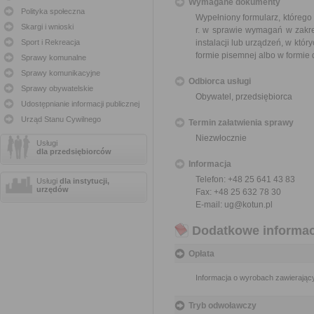
Wymagane dokumenty
Polityka społeczna
Wypełniony formularz, którego
Skargi i wnioski
r. w sprawie wymagań w zakre
Sport i Rekreacja
instalacji lub urządzeń, w któr
formie pisemnej albo w formie
Sprawy komunalne
Sprawy komunikacyjne
Odbiorca usługi
Sprawy obywatelskie
Obywatel, przedsiębiorca
Udostępnianie informacji publicznej
Urząd Stanu Cywilnego
Termin załatwienia sprawy
Niezwłocznie
Usługi
dla przedsiębiorców
Informacja
Telefon: +48 25 641 43 83
Usługi
dla instytucji,
urzędów
Fax: +48 25 632 78 30
E-mail: ug@kotun.pl
Dodatkowe informac
Opłata
Informacja o wyrobach zawierający
Tryb odwoławczy