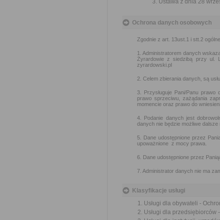
Ustawa z dnia 28 wrześ
Ochrona danych osobowych
Zgodnie z art. 13ust.1 i stt.2 ogó
1. Administratorem danych wskaz
Żyrardowie z siedzibą przy ul.
zyrardowski.pl
2. Celem zbierania danych, są us
3. Przysługuje Pani/Panu prawo d
prawo sprzeciwu, zażądania zapr
momencie oraz prawo do wniesien
4. Podanie danych jest dobrowol
danych nie będzie możliwe dalsze
5. Dane udostępnione przez Panią
upoważnione z mocy prawa.
6. Dane udostępnione przez Panią/
7. Administrator danych nie ma z
Klasyfikacje usługi
Usługi dla obywateli - Ochr
Usługi dla przedsiębiorców 