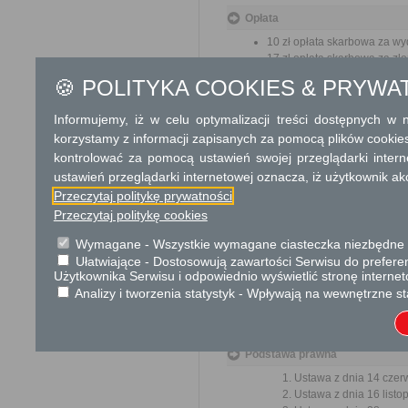
Opłata
10 zł opłata skarbowa za wy
17 zł opłata skarbowa za z
🍪 POLITYKA COOKIES & PRYWA
Tryb odwoławczy
Informujemy, iż w celu optymalizacji treści dostępnych w
Odwołanie wnosi się do Sa
korzystamy z informacji zapisanych za pomocą plików cookie
za pośrednictwem organu, któ
jego nadania w polskiej placó
kontrolować za pomocą ustawień swojej przeglądarki inter
ustawień przeglądarki internetowej oznacza, iż użytkownik ak
Skargi i wnioski
Przeczytaj politykę prywatności
Przeczytaj politykę cookies
Przedmiotem skargi może by
ich pracowników, naruszenie p
Wymagane - Wszystkie wymagane ciasteczka niezbędne do
spraw.
Ułatwiające - Dostosowują zawartości Serwisu do preferen
Przedmiotem wniosku mogą 
Użytkownika Serwisu i odpowiednio wyświetlić stronę interne
usprawnienie pracy i zapobieg
Analizy i tworzenia statystyk - Wpływają na wewnętrzne st
Organ właściwy dla załatwien
miesiąca.
Podstawa prawna
Ustawa z dnia 14 czer
Ustawa z dnia 16 listop