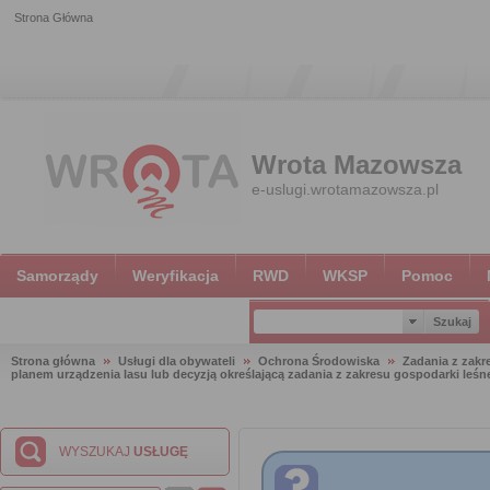
Strona Główna
Wrota Mazowsza
e-uslugi.wrotamazowsza.pl
Samorządy
Weryfikacja
RWD
WKSP
Pomoc
Strona główna
Usługi dla obywateli
Ochrona Środowiska
Zadania z zakr
planem urządzenia lasu lub decyzją określającą zadania z zakresu gospodarki leśn
WYSZUKAJ
USŁUGĘ