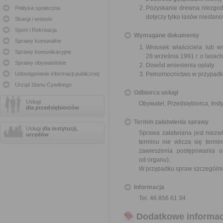
Pozyskanie drewna niezgodn
Polityka społeczna
dotyczy tylko lasów niestan
Skargi i wnioski
Sport i Rekreacja
Wymagane dokumenty
Sprawy komunalne
Wniosek właściciela lub ws
Sprawy komunikacyjne
28 września 1991 r. o lasach 
Sprawy obywatelskie
Dowód wniesienia opłaty.
Udostępnianie informacji publicznej
Pełnomocnictwo w przypadku
Urząd Stanu Cywilnego
Odbiorca usługi
Usługi
Obywatel, Przedsiębiorca, Insty
dla przedsiębiorców
Termin załatwienia sprawy
Usługi
dla instytucji,
Sprawa załatwiana jest niezw
urzędów
terminu nie wlicza się term
zawieszenia postępowania 
od organu).
W przypadku spraw szczególni
Informacja
Tel. 46 856 61 34
Dodatkowe informac