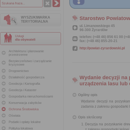
WYSZUKIWARKA
Starostwo Powiatow
TERYTORIALNA
ul. Limanowskiego 45
96-300 Żyrardów
Usługi
telefon: (+48 46) 856 61 00 (+
dla obywateli
fax: (+48 46) 855-20-21
http://powiat-zyrardowski.pl
Architektura i planowanie
przestrzenne
Bezpieczeństwo i zarządzanie
kryzysowe
Drogownictwo
Wydanie decyzji na
Działalność gospodarcza
urządzenia lasu lub
Geodezja i Kartografia
Geodezja i Kataster
Ogólny opis
Gospodarka nieruchomościami
Wydanie decyzji na pozyskan
Konserwacja zabytków
zadania z zakresu gospodarki 
Ochrona Środowiska
Oświata
Opis skrócony
Podatki i opłaty lokalne
Decyzja na pozyskanie dre
Polityka lokalowa
z zakresu gospodarki leśnej