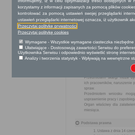
Informujemy, iż w celu optymalizacji treści dostępnych w
Dodatkowe informac
korzystamy z informacji zapisanych za pomocą plików cookie
Opłata
kontrolować za pomocą ustawień swojej przeglądarki inter
ustawień przeglądarki internetowej oznacza, iż użytkownik ak
10 zł opłata skarbowa za wy
17 zł opłata skarbowa za z
Przeczytaj politykę prywatności
Przeczytaj politykę cookies
Tryb odwoławczy
Wymagane - Wszystkie wymagane ciasteczka niezbędne do
Odwołanie wnosi się do Sa
Ułatwiające - Dostosowują zawartości Serwisu do preferen
za pośrednictwem organu, któ
Użytkownika Serwisu i odpowiednio wyświetlić stronę interne
jego nadania w polskiej placó
Analizy i tworzenia statystyk - Wpływają na wewnętrzne st
Skargi i wnioski
Przedmiotem skargi może by
ich pracowników, naruszenie p
spraw.
Przedmiotem wniosku mogą 
usprawnienie pracy i zapobieg
Organ właściwy dla załatwien
miesiąca.
Podstawa prawna
Ustawa z dnia 14 czer