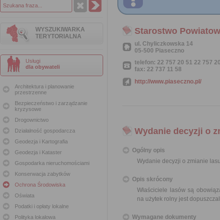
WYSZUKIWARKA
Starostwo Powiatow
TERYTORIALNA
ul. Chyliczkowska 14
05-500 Piaseczno
Usługi
telefon: 22 757 20 51 22 757 2
dla obywateli
fax: 22 737 11 58
http://www.piaseczno.pl/
Architektura i planowanie
przestrzenne
Bezpieczeństwo i zarządzanie
kryzysowe
Drogownictwo
Wydanie decyzji o z
Działalność gospodarcza
Geodezja i Kartografia
Ogólny opis
Geodezja i Kataster
Wydanie decyzji o zmianie lasu
Gospodarka nieruchomościami
Konserwacja zabytków
Opis skrócony
Ochrona Środowiska
Właściciele lasów są obowiąza
Oświata
na użytek rolny jest dopuszcza
Podatki i opłaty lokalne
Wymagane dokumenty
Polityka lokalowa