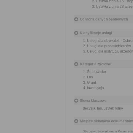
Ustawa z dnia 16 listop
Ustawa z dnia 28 wrześ
Ochrona danych osobowych
Klasyfikacje usługi
Usługi dla obywateli - Ochr
Usługi dla przedsiębiorców 
Usługi dla instytucji, urzęd
Kategorie życiowe
Środowisko
Las
Grunt
Inwestycja
Słowa kluczowe
decyzja, las, użytek rolny
Miejsce składania dokumentów
Starostwo Powiatowe w Piaseczni