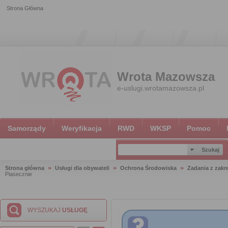
Strona Główna
Wrota Mazowsza
e-uslugi.wrotamazowsza.pl
Samorządy
Weryfikacja
RWD
WKSP
Pomoc
Strona główna
Usługi dla obywateli
Ochrona Środowiska
Zadania z zakr
Piasecznie
WYSZUKAJ
USŁUGĘ