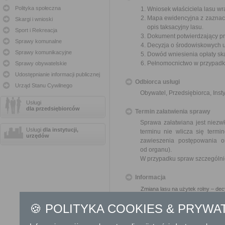
Polityka społeczna
Wniosek właściciela lasu wr
Mapa ewidencyjna z zaznacz
Skargi i wnioski
opis taksacyjny lasu.
Sport i Rekreacja
Dokument potwierdzający pr
Sprawy komunalne
Decyzja o środowiskowych 
Sprawy komunikacyjne
Dowód wniesienia opłaty sk
Pełnomocnictwo w przypadku
Sprawy obywatelskie
Udostępnianie informacji publicznej
Odbiorca usługi
Urząd Stanu Cywilnego
Obywatel, Przedsiębiorca, Insty
Usługi
dla przedsiębiorców
Termin załatwienia sprawy
Sprawa załatwiana jest niezw
Usługi
dla instytucji,
terminu nie wlicza się term
urzędów
zawieszenia postępowania 
od organu).
W przypadku spraw szczególni
Informacja
Zmiana lasu na użytek rolny – dec
Obowiązek uzyskania opinii nadle
🍪 POLITYKA COOKIES & PRYWA
Właściwość starosty