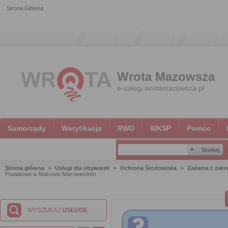
Strona Główna
Wrota Mazowsza
e-uslugi.wrotamazowsza.pl
Samorządy
Weryfikacja
RWD
WKSP
Pomoc
Strona główna
Usługi dla obywateli
Ochrona Środowiska
Zadania z zakr
Powiatowe w Makowie Mazowieckim
WYSZUKAJ
USŁUGĘ