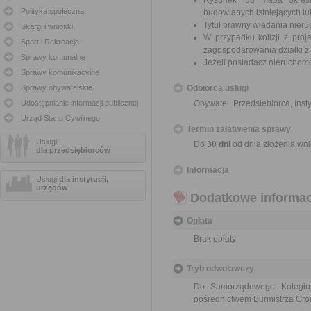
Rysunek lub mapa określ
Polityka społeczna
budowlanych istniejących l
Tytuł prawny władania nier
Skargi i wnioski
W przypadku kolizji z pr
Sport i Rekreacja
zagospodarowania działki z
Sprawy komunalne
Jeżeli posiadacz nieruchomoś
Sprawy komunikacyjne
Sprawy obywatelskie
Odbiorca usługi
Udostępnianie informacji publicznej
Obywatel, Przedsiębiorca, Insty
Urząd Stanu Cywilnego
Termin załatwienia sprawy
Usługi
Do
30 dni
od dnia złożenia wni
dla przedsiębiorców
Informacja
Usługi
dla instytucji,
urzędów
Dodatkowe informac
Opłata
Brak opłaty
Tryb odwoławczy
Do Samorządowego Kolegi
pośrednictwem Burmistrza Gr