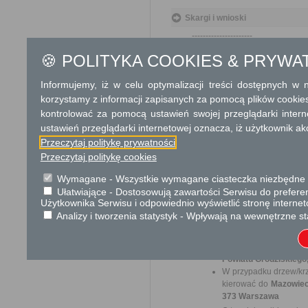
Skargi i wnioski
----------------------
🍪 POLITYKA COOKIES & PRYWA
Informacje dodatkowe
Na wniosku o wycięcie drze
Informujemy, iż w celu optymalizacji treści dostępnych w
działek
korzystamy z informacji zapisanych za pomocą plików cookie
W przypadku drzew/krzewów
kontrolować za pomocą ustawień swojej przeglądarki inter
ustawień przeglądarki internetowej oznacza, iż użytkownik ak
- w pasach drogowych
Przeczytaj politykę prywatności
- w zasobach Spółdzielni 
Przeczytaj politykę cookies
- w zasobach Wspólnot Mi
Wymagane - Wszystkie wymagane ciasteczka niezbędne do
- na terenach należących do 
Ułatwiające - Dostosowują zawartości Serwisu do preferen
Użytkownika Serwisu i odpowiednio wyświetlić stronę interne
- w zasobach Zakładu Gospod
Analizy i tworzenia statystyk - Wpływają na wewnętrzne st
wniosek należy kierować do 
W przypadku drzew/k
Powiatu Grodziskiego,
W przypadku drzew/krz
kierować do
Mazowiec
373 Warszawa