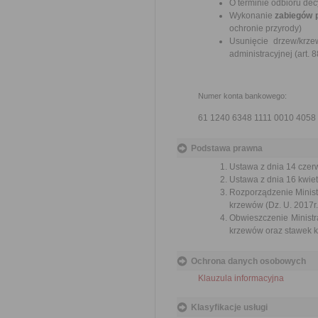
O terminie odbioru de
Wykonanie
zabiegów 
ochronie przyrody)
Usunięcie drzew/krz
administracyjnej (art. 
Numer konta bankowego:
61 1240 6348 1111 0010 4058
Podstawa prawna
Ustawa z dnia 14 czerw
Ustawa z dnia 16 kwiet
Rozporządzenie Ministr
krzewów (Dz. U. 2017r.
Obwieszczenie Ministr
krzewów oraz stawek ka
Ochrona danych osobowych
Klauzula informacyjna
Klasyfikacje usługi