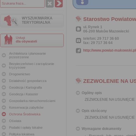
WYSZUKIWARKA
Starostwo Powiato
TERYTORIALNA
ul. Rynek 1
06-200 Maków Mazowiecki
Usługi
telefon: 29 717 36 60
dla obywateli
fax: 29 717 36 64
http://www.powiat-makowski.pl
Architektura i planowanie
przestrzenne
Bezpieczeństwo i zarządzanie
kryzysowe
Drogownictwo
ZEZWOLENIE NA U
Działalność gospodarcza
Geodezja i Kartografia
Ogólny opis
Geodezja i Kataster
ZEZWOLENIE NA USUNIĘCI
Gospodarka nieruchomościami
Konserwacja zabytków
Opis skrócony
Ochrona Środowiska
ZEZWOLENIE NA USUNIĘCI
Oświata
Podatki i opłaty lokalne
Wymagane dokumenty
Polityka lokalowa