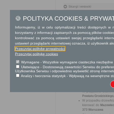
Skargi i wnioski
----------------------
🍪 POLITYKA COOKIES & PRYWA
Informacje dodatkowe
Informujemy, iż w celu optymalizacji treści dostępnych w
Na wniosku o wycięcie drze
korzystamy z informacji zapisanych za pomocą plików cookie
działek
kontrolować za pomocą ustawień swojej przeglądarki inter
W przypadku drzew/krzewów
ustawień przeglądarki internetowej oznacza, iż użytkownik ak
- w pasach drogowych
Przeczytaj politykę prywatności
Przeczytaj politykę cookies
- w zasobach Spółdzielni 
Wymagane - Wszystkie wymagane ciasteczka niezbędne do
- w zasobach Wspólnot Mi
Ułatwiające - Dostosowują zawartości Serwisu do preferen
- na terenach należących do 
Użytkownika Serwisu i odpowiednio wyświetlić stronę interne
Analizy i tworzenia statystyk - Wpływają na wewnętrzne st
- w zasobach Zakładu Gospod
wniosek należy kierować do 
W przypadku drzew/k
Powiatu Grodziskiego,
W przypadku drzew/krz
kierować do
Mazowiec
373 Warszawa