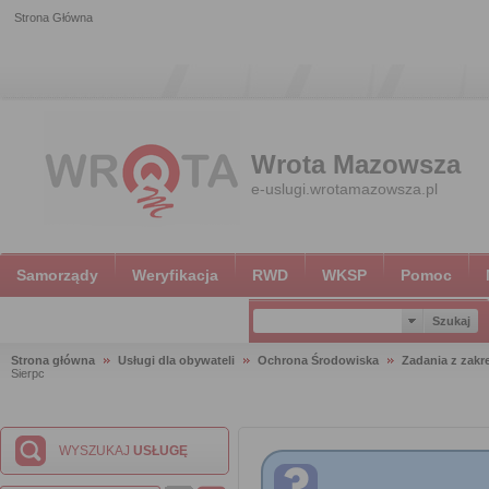
Strona Główna
Wrota Mazowsza
e-uslugi.wrotamazowsza.pl
Samorządy
Weryfikacja
RWD
WKSP
Pomoc
Strona główna
Usługi dla obywateli
Ochrona Środowiska
Zadania z zakr
Sierpc
WYSZUKAJ
USŁUGĘ