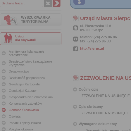
WYSZUKIWARKA
Urząd Miasta Sierpc
TERYTORIALNA
ul. Piastowska 11A
09-200 Sierpc
Usługi
telefon: (24) 275 86 86
dla obywateli
fax: (24) 275 86 33
http://sierpc.pl
Architektura i planowanie
przestrzenne
Bezpieczeństwo i zarządzanie
kryzysowe
Drogownictwo
ZEZWOLENIE NA U
Działalność gospodarcza
Geodezja i Kartografia
Ogólny opis
Geodezja i Kataster
ZEZWOLENIE NA USUNIĘCI
Gospodarka nieruchomościami
Konserwacja zabytków
Opis skrócony
Ochrona Środowiska
ZEZWOLENIE NA USUNIĘCI
Oświata
Podatki i opłaty lokalne
Wymagane dokumenty
Polityka lokalowa