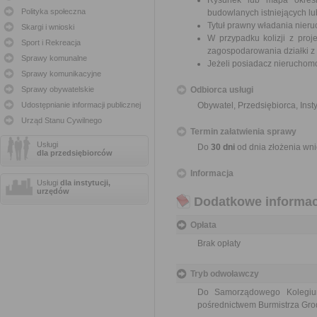
Rysunek lub mapa określ
Polityka społeczna
budowlanych istniejących l
Tytuł prawny władania nier
Skargi i wnioski
W przypadku kolizji z pr
Sport i Rekreacja
zagospodarowania działki z
Sprawy komunalne
Jeżeli posiadacz nieruchomoś
Sprawy komunikacyjne
Sprawy obywatelskie
Odbiorca usługi
Udostępnianie informacji publicznej
Obywatel, Przedsiębiorca, Insty
Urząd Stanu Cywilnego
Termin załatwienia sprawy
Usługi
Do
30 dni
od dnia złożenia wni
dla przedsiębiorców
Informacja
Usługi
dla instytucji,
urzędów
Dodatkowe informac
Opłata
Brak opłaty
Tryb odwoławczy
Do Samorządowego Kolegi
pośrednictwem Burmistrza Gr