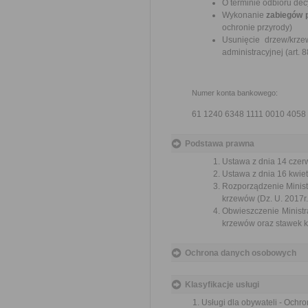
O terminie odbioru de
Wykonanie
zabiegów 
ochronie przyrody)
Usunięcie drzew/krz
administracyjnej (art. 
Numer konta bankowego:
61 1240 6348 1111 0010 4058
Podstawa prawna
Ustawa z dnia 14 czerw
Ustawa z dnia 16 kwiet
Rozporządzenie Ministr
krzewów (Dz. U. 2017r.
Obwieszczenie Ministr
krzewów oraz stawek ka
Ochrona danych osobowych
Klasyfikacje usługi
Usługi dla obywateli - Ochr