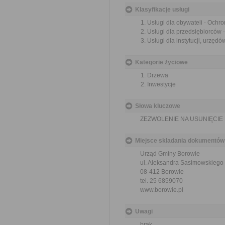
Klasyfikacje usługi
Usługi dla obywateli - Ochr
Usługi dla przedsiębiorców 
Usługi dla instytucji, urzęd
Kategorie życiowe
Drzewa
Inwestycje
Słowa kluczowe
ZEZWOLENIE NA USUNIĘCI
Miejsce składania dokumentów
Urząd Gminy Borowie
ul. Aleksandra Sasimowskiego 
08-412 Borowie
tel. 25 6859070
www.borowie.pl
Uwagi
brak