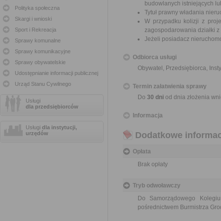
budowlanych istniejących l
Polityka społeczna
Tytuł prawny władania nier
Skargi i wnioski
W przypadku kolizji z pr
Sport i Rekreacja
zagospodarowania działki z
Jeżeli posiadacz nieruchomoś
Sprawy komunalne
Sprawy komunikacyjne
Odbiorca usługi
Sprawy obywatelskie
Obywatel, Przedsiębiorca, Insty
Udostępnianie informacji publicznej
Urząd Stanu Cywilnego
Termin załatwienia sprawy
Do
30 dni
od dnia złożenia wni
Usługi
dla przedsiębiorców
Informacja
Usługi
dla instytucji,
urzędów
Dodatkowe informac
Opłata
Brak opłaty
Tryb odwoławczy
Do Samorządowego Kolegi
pośrednictwem Burmistrza Gr