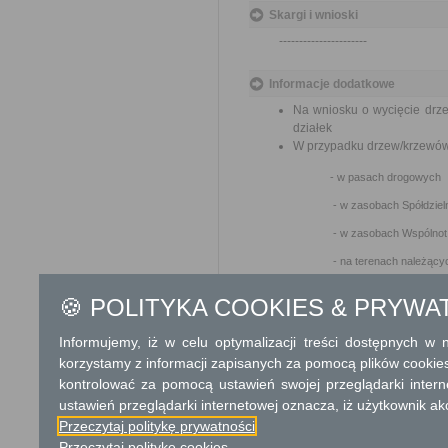
Skargi i wnioski
----------------------
Informacje dodatkowe
Na wniosku o wycięcie drze
działek
W przypadku drzew/krzewów
- w pasach drogowych
- w zasobach Spółdzielni 
- w zasobach Wspólnot Mi
- na terenach należących do 
- w zasobach Zakładu Gospod
🍪 POLITYKA COOKIES & PRYWA
wniosek należy kierować do 
Informujemy, iż w celu optymalizacji treści dostępnych w
W przypadku drzew/k
korzystamy z informacji zapisanych za pomocą plików cookie
Powiatu Grodziskiego,
kontrolować za pomocą ustawień swojej przeglądarki inter
W przypadku drzew/krz
kierować do
Mazowiec
ustawień przeglądarki internetowej oznacza, iż użytkownik ak
373 Warszawa
Przeczytaj politykę prywatności
O terminie odbioru de
Przeczytaj politykę cookies