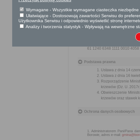
Wykonanie
zabiegów 
ochronie przyrody)
Wymagane - Wszystkie wymagane ciasteczka niezbędne do
Usunięcie drzew/krz
Ułatwiające - Dostosowują zawartości Serwisu do preferen
administracyjnej (art. 
Użytkownika Serwisu i odpowiednio wyświetlić stronę interne
Analizy i tworzenia statystyk - Wpływają na wewnętrzne st
Numer konta bankowego:
61 1240 6348 1111 0010 4058
Podstawa prawna
Ustawa z dnia 14 czerw
Ustawa z dnia 16 kwiet
Rozporządzenie Ministr
krzewów (Dz. U. 2017r.
Obwieszczenie Ministr
krzewów oraz stawek ka
Ochrona danych osobowych
1. Administratorem Pani/Pana da
Borowie, adres e-mail:
gmina@boro