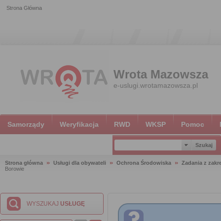
Strona Główna
Wrota Mazowsza
e-uslugi.wrotamazowsza.pl
Samorządy
Weryfikacja
RWD
WKSP
Pomoc
Strona główna
Usługi dla obywateli
Ochrona Środowiska
Zadania z zakr
Borowie
WYSZUKAJ
USŁUGĘ