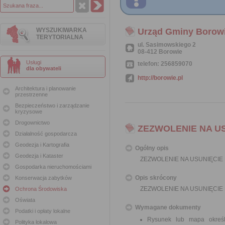
WYSZUKIWARKA
Urząd Gminy Borow
TERYTORIALNA
ul. Sasimowskiego 2
08-412 Borowie
Usługi
telefon: 256859070
dla obywateli
http://borowie.pl
Architektura i planowanie
przestrzenne
Bezpieczeństwo i zarządzanie
kryzysowe
Drogownictwo
ZEZWOLENIE NA U
Działalność gospodarcza
Geodezja i Kartografia
Ogólny opis
Geodezja i Kataster
ZEZWOLENIE NA USUNIĘCI
Gospodarka nieruchomościami
Opis skrócony
Konserwacja zabytków
ZEZWOLENIE NA USUNIĘCI
Ochrona Środowiska
Oświata
Wymagane dokumenty
Podatki i opłaty lokalne
Rysunek lub mapa określ
Polityka lokalowa