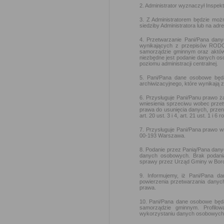
2. Administrator wyznaczył Insp
3. Z Administratorem będzie moż
siedziby Administratora lub na adr
4. Przetwarzanie Pani/Pana dan
wynikających z przepisów RODO
samorządzie gminnym oraz aktów 
niezbędne jest podanie danych os
poziomu administracji centralnej.
5. Pani/Pana dane osobowe będ
archiwizacyjnego, które wynikają 
6. Przysługuje Pani/Panu prawo ż
wniesienia sprzeciwu wobec prze
prawa do usunięcia danych, przeni
art. 20 ust. 3 i 4, art. 21 ust. 1 i 
7. Przysługuje Pani/Pana prawo 
00-193 Warszawa.
8. Podanie przez Panią/Pana dan
danych osobowych. Brak podani
sprawy przez Urząd Gminy w Bor
9. Informujemy, iż Pani/Pana
powierzenia przetwarzania dany
prawa.
10. Pani/Pana dane osobowe będ
samorządzie gminnym. Profilo
wykorzystaniu danych osobowych