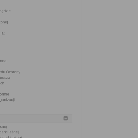
będzie
żonej
ia;
 ona
zędu Ochrony
arusza
ych
formie
ganizacji
eśnej
arki leśnej
odarki leśnej