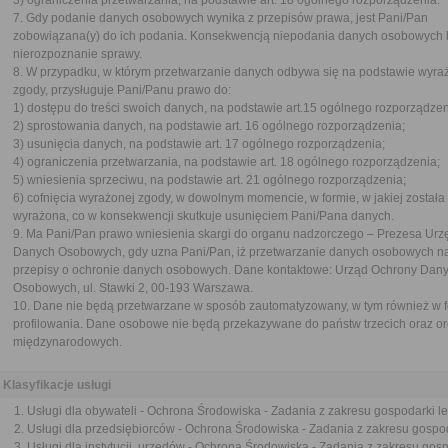
3) ograniczenia przetwarzania, na podstawie art. 18 ogólnego rozporządzenia.
7. Gdy podanie danych osobowych wynika z przepisów prawa, jest Pani/Pan
zobowiązana(y) do ich podania. Konsekwencją niepodania danych osobowych 
nierozpoznanie sprawy.
8. W przypadku, w którym przetwarzanie danych odbywa się na podstawie wyra
zgody, przysługuje Pani/Panu prawo do:
1) dostępu do treści swoich danych, na podstawie art.15 ogólnego rozporządzen
2) sprostowania danych, na podstawie art. 16 ogólnego rozporządzenia;
3) usunięcia danych, na podstawie art. 17 ogólnego rozporządzenia;
4) ograniczenia przetwarzania, na podstawie art. 18 ogólnego rozporządzenia;
5) wniesienia sprzeciwu, na podstawie art. 21 ogólnego rozporządzenia;
6) cofnięcia wyrażonej zgody, w dowolnym momencie, w formie, w jakiej została
wyrażona, co w konsekwencji skutkuje usunięciem Pani/Pana danych.
9. Ma Pani/Pan prawo wniesienia skargi do organu nadzorczego – Prezesa Ur
Danych Osobowych, gdy uzna Pani/Pan, iż przetwarzanie danych osobowych n
przepisy o ochronie danych osobowych. Dane kontaktowe: Urząd Ochrony Dan
Osobowych, ul. Stawki 2, 00-193 Warszawa.
10. Dane nie będą przetwarzane w sposób zautomatyzowany, w tym również w 
profilowania. Dane osobowe nie będą przekazywane do państw trzecich oraz or
międzynarodowych.
Klasyfikacje usługi
Usługi dla obywateli - Ochrona Środowiska - Zadania z zakresu gospodarki l
Usługi dla przedsiębiorców - Ochrona Środowiska - Zadania z zakresu gospod
Usługi dla instytucji, urzędów - Ochrona Środowiska - Zadania z zakresu gosp