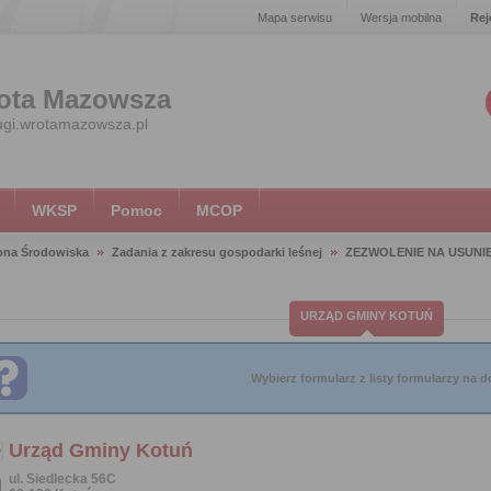
Mapa serwisu
Wersja mobilna
Rej
ota Mazowsza
ugi.wrotamazowsza.pl
WKSP
Pomoc
MCOP
ona Środowiska
Zadania z zakresu gospodarki leśnej
ZEZWOLENIE NA USUNI
URZĄD GMINY KOTUŃ
Wybierz formularz z listy formularzy na do
Urząd Gminy Kotuń
ul. Siedlecka 56C