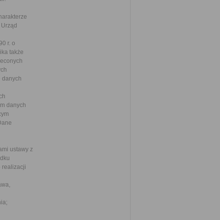
harakterze
. Urząd
0 r. o
ka także
leconych
ych
ie danych
ch
om danych
ącym
 Dane
ami ustawy z
adku
realizacji
awa,
ia;