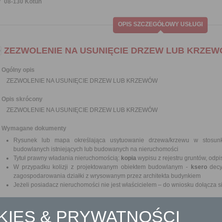
08-130 Kotuń
OPIS SZCZEGÓŁOWY USŁUGI
ZEZWOLENIE NA USUNIĘCIE DRZEW LUB KRZE
Ogólny opis
ZEZWOLENIE NA USUNIĘCIE DRZEW LUB KRZEWÓW
Opis skrócony
ZEZWOLENIE NA USUNIĘCIE DRZEW LUB KRZEWÓW
Wymagane dokumenty
Rysunek lub mapa określająca usytuowanie drzewa/krzewu w stosunk
budowlanych istniejących lub budowanych na nieruchomości
Tytuł prawny władania nieruchomością:
kopia
wypisu z rejestru gruntów, odpis
W przypadku kolizji z projektowanym obiektem budowlanym -
ksero
decy
zagospodarowania działki z wrysowanym przez architekta budynkiem
Jeżeli posiadacz nieruchomości nie jest właścicielem – do wniosku dołącza si
Odbiorca usługi
OKIES & PRYWATNOŚCI
Obywatel, Przedsiębiorca, Instytucja