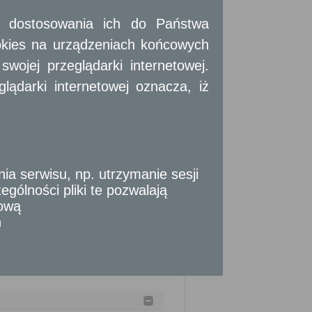
 i dostosowania ich do Państwa
okies na urządzeniach końcowych
ojej przeglądarki internetowej.
ądarki internetowej oznacza, iż
 serwisu, np. utrzymanie sesji
gólności pliki te pozwalają
tową
e
14 dni
od daty doręczenia decyzji, za
n