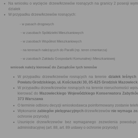
Na wniosku o wycięcie drzew/krzewów rosnących na granicy 2 posesji wyma
działek
W przypadku drzew/krzewów rosnących:
- w pasach drogowych
- w zasobach Spółdzielni Mieszkaniowych
- w zasobach Wspólnot Mieszkaniowych
- na terenach należących do Parafii (np. teren cmentarza)
- w zasobach Zakładu Gospodarki Komunalnej i Mieszkaniowej
wniosek należy kierować do Zarządców tych terenów
W przypadku drzew/krzewów rosnących na terenie
działek leśnych
Powiatu Grodziskiego, ul. Kościuszki 30, 05-825 Grodzisk Mazowieck
W przypadku drzew/krzewów rosnących na terenie nieruchomości wpisa
kierować do
Mazowieckiego Wojewódzkiego Konserwatora Zabytków 
373 Warszawa
O terminie odbioru decyzji wnioskodawca poinformowany zostanie telef
Wykonanie
zabiegów pielęgnacyjnych
drzew/krzewów
nie wymaga ze
ochronie przyrody)
Usunięcie drzew/krzewów bez wymaganego zezwolenia powoduje 
administracyjnej (art. 88, art. 89 ustawy o ochronie przyrody)