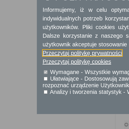
Sprawy komunikacyjne
Sprawy obywatelskie
Informujemy, iż w celu optyma
Udostępnianie informacji publicznej
indywidualnych potrzeb korzyst
Urząd Stanu Cywilnego
użytkowników. Pliki cookies uż
Usługi
dla przedsiębiorców
Dalsze korzystanie z naszego s
użytkownik akceptuje stosowanie 
Usługi
dla instytucji,
urzędów
Przeczytaj politykę prywatności
Przeczytaj politykę cookies
Wymagane - Wszystkie wymagan
Ułatwiające - Dostosowują zawa
rozpoznać urządzenie Użytkownika
Analizy i tworzenia statystyk 