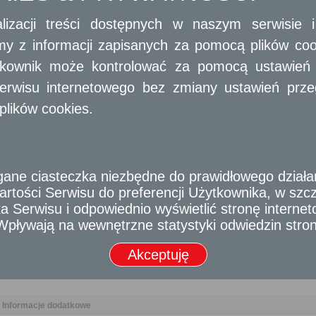
Termin załatwienia sprawy
lizacji treści dostępnych w naszym serwisie
Do
30 dni
od dnia złożenia wniosku.
amy z informacji zapisanych za pomocą plików co
Informacja
ytkownik może kontrolować za pomocą ustawień sw
Telefon: +48 25 641 43 83
Fax: +48 25 632 78 30
erwisu internetowego bez zmiany ustawień przegl
E-mail: ug@kotun.pl
plików cookies.
Dodatkowe informacje
Opłata
Brak opłaty
e ciasteczka niezbędne do prawidłowego działania
rtości Serwisu do preferencji Użytkownika, w szcze
Tryb odwoławczy
 Serwisu i odpowiednio wyświetlić stronę interne
Do Samorządowego Kolegium Odwoławczego w Warszawie, w termini
- Wpływają na wewnętrzne statystyki odwiedzin stro
pośrednictwem Burmistrza Grodziska Mazowieckiego
Akceptuję
Skargi i wnioski
----------------------
Informacje dodatkowe