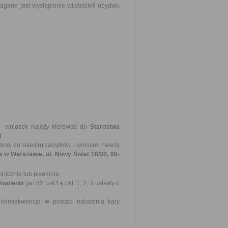
gane jest wystąpienie właścicieli obydwu
- wniosek należy kierować do
Starostwa
i
nej do rejestru zabytków - wniosek należy
w Warszawie, ul. Nowy Świat 18/20, 00-
onicznie lub pisemnie
zwolenia
(art.82 .ust.1a pkt. 1, 2, 3 ustawy o
konsekwencje w postaci nałożenia kary