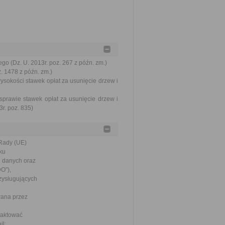
o (Dz. U. 2013r. poz. 267 z późn. zm.)
z. 1478 z późn. zm.)
ysokości stawek opłat za usunięcie drzew i
sprawie stawek opłat za usunięcie drzew i
r. poz. 835)
Rady (UE)
ku
 danych oraz
O”),
zysługujących
wana przez
taktować
il: