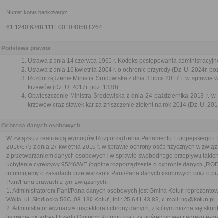
Numer konta bankowego:
61 1240 6348 1111 0010 4058 8264
Podstawa prawna
Ustawa z dnia 14 czerwca 1960 r. Kodeks postępowania administracyjneg
Ustawa z dnia 16 kwietnia 2004 r. o ochronie przyrody (Dz. U. 2024r. po
Rozporządzenie Ministra Środowiska z dnia 3 lipca 2017 r. w sprawie w
krzewów (Dz. U. 2017r. poz. 1330)
Obwieszczenie Ministra Środowiska z dnia 24 października 2013 r. w 
krzewów oraz stawek kar za zniszczenie zieleni na rok 2014 (Dz. U. 2013
Ochrona danych osobowych
W związku z realizacją wymogów Rozporządzenia Parlamentu Europejskiego i 
2016/679 z dnia 27 kwietnia 2016 r. w sprawie ochrony osób fizycznych w związ
z przetwarzaniem danych osobowych i w sprawie swobodnego przepływu takich
uchylenia dyrektywy 95/46/WE (ogólne rozporządzenie o ochronie danych „ROD
informujemy o zasadach przetwarzania Pani/Pana danych osobowych oraz o pr
Pani/Panu prawach z tym związanych:
1. Administratorem Pani/Pana danych osobowych jest Gmina Kotuń reprezento
Wójta, ul. Siedlecka 56C, 08-130 Kotuń, tel.: 25 641 43 83, e-mail: ug@kotun.pl
2. Administrator wyznaczył inspektora ochrony danych, z którym można się skon
listownie na adres Urzędu Gminy w Kotuniu oraz za pośrednictwem adresu e-ma