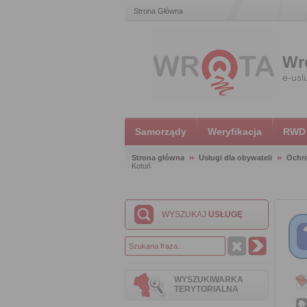
Strona Główna
Wr
e-usl
Samorządy
Weryfikacja
RWD
Strona główna
Usługi dla obywateli
Ochr
Kotuń
WYSZUKAJ
USŁUGĘ
WYSZUKIWARKA
TERYTORIALNA