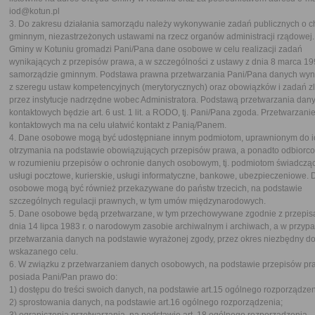
iod@kotun.pl
3. Do zakresu działania samorządu należy wykonywanie zadań publicznych o c
gminnym, niezastrzeżonych ustawami na rzecz organów administracji rządowej
Gminy w Kotuniu gromadzi Pani/Pana dane osobowe w celu realizacji zadań
wynikających z przepisów prawa, a w szczególności z ustawy z dnia 8 marca 199
samorządzie gminnym. Podstawa prawna przetwarzania Pani/Pana danych wyni
z szeregu ustaw kompetencyjnych (merytorycznych) oraz obowiązków i zadań z
przez instytucje nadrzędne wobec Administratora. Podstawą przetwarzania dan
kontaktowych będzie art. 6 ust. 1 lit. a RODO, tj. Pani/Pana zgoda. Przetwarzan
kontaktowych ma na celu ułatwić kontakt z Panią/Panem.
4. Dane osobowe mogą być udostępniane innym podmiotom, uprawnionym do i
otrzymania na podstawie obowiązujących przepisów prawa, a ponadto odbiorc
w rozumieniu przepisów o ochronie danych osobowym, tj. podmiotom świadcz
usługi pocztowe, kurierskie, usługi informatyczne, bankowe, ubezpieczeniowe.
osobowe mogą być również przekazywane do państw trzecich, na podstawie
szczególnych regulacji prawnych, w tym umów międzynarodowych.
5. Dane osobowe będą przetwarzane, w tym przechowywane zgodnie z przepis
dnia 14 lipca 1983 r. o narodowym zasobie archiwalnym i archiwach, a w przyp
przetwarzania danych na podstawie wyrażonej zgody, przez okres niezbędny do 
wskazanego celu.
6. W związku z przetwarzaniem danych osobowych, na podstawie przepisów pr
posiada Pani/Pan prawo do:
1) dostępu do treści swoich danych, na podstawie art.15 ogólnego rozporządzen
2) sprostowania danych, na podstawie art.16 ogólnego rozporządzenia;