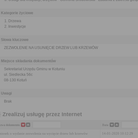
Kategorie życiowe
Drzewa
Inwestycje
Słowa kluczowe
ZEZWOLENIE NA USUNIĘCIE DRZEW LUB KRZEWÓW
Miejsce składania dokumentów
Sekretariat Urzędu Gminu w Kotuniu
ul. Siedlecka 56c
08-130 Kotuń
Uwagi
Brak
Zrealizuj usługę przez Internet
zwa dokumentu
Data
iosek o wydanie zezwolenia na wycięcie drzew lub krzewów
14-01-2020 10:12:29