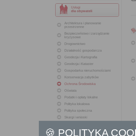
Usługi
dla obywateli
Architektura i planowanie
przestrzenne
Bezpieczeństwo i zarządzanie
kryzysowe
Drogownictwo
Działalność gospodarcza
Geodezja i Kartografia
Geodezja i Kataster
Gospodarka nieruchomościami
Konserwacja zabytków
Ochrona Środowiska
Oświata
Podatki i opłaty lokalne
Polityka lokalowa
Polityka społeczna
Skargi i wnioski
Sport i Rekreacja
🍪 POLITYKA CO
Sprawy komunalne