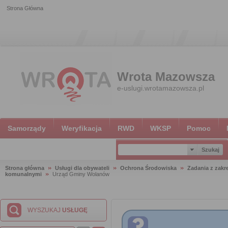
Strona Główna
Wrota Mazowsza
e-uslugi.wrotamazowsza.pl
Samorządy
Weryfikacja
RWD
WKSP
Pomoc
Strona główna
Usługi dla obywateli
Ochrona Środowiska
Zadania z zak
komunalnymi
Urząd Gminy Wolanów
WYSZUKAJ
USŁUGĘ