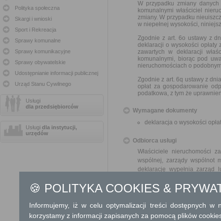
W przypadku zmiany danych 
Polityka społeczna
komunalnymi właściciel nieru
zmiany. W przypadku nieuiszcz
Skargi i wnioski
w niepełnej wysokości, niniej
Sport i Rekreacja
Zgodnie z art. 6o ustawy z dn
Sprawy komunalne
deklaracji o wysokości opłat
Sprawy komunikacyjne
zawartych w deklaracji wła
komunalnymi, biorąc pod uw
Sprawy obywatelskie
nieruchomościach o podobnym 
Udostępnianie informacji publicznej
Zgodnie z art. 6q ustawy z dn
Urząd Stanu Cywilnego
opłat za gospodarowanie odp
podatkowa, z tym że uprawnien
Usługi
dla przedsiębiorców
Wymagane dokumenty
deklaracja o wysokości op
Usługi
dla instytucji,
urzędów
Odbiorca usługi
Właściciele nieruchomości za
wspólnej, zarządy wspólnot 
deklarację wypełnia zarząd l
właścicieli nieruchomości, na
🍪 POLITYKA COOKIES & PRYWA
Termin załatwienia sprawy
Informujemy, iż w celu optymalizacji treści dostępnych w
Nie dotyczy
korzystamy z informacji zapisanych za pomocą plików cookie