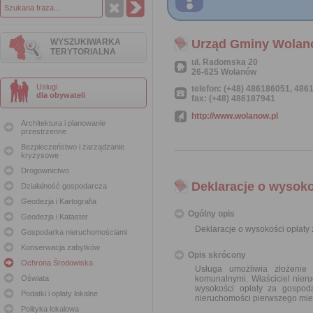
WYSZUKIWARKA
Urząd Gminy Wola
TERYTORIALNA
ul. Radomska 20
26-625 Wolanów
Usługi
telefon: (+48) 486186051, 48
dla obywateli
fax: (+48) 486187941
http://www.wolanow.pl
Architektura i planowanie
przestrzenne
Bezpieczeństwo i zarządzanie
kryzysowe
Drogownictwo
Deklaracje o wysok
Działalność gospodarcza
Geodezja i Kartografia
Ogólny opis
Geodezja i Kataster
Deklaracje o wysokości opłat
Gospodarka nieruchomościami
Konserwacja zabytków
Opis skrócony
Ochrona Środowiska
Usługa umożliwia złożenie
Oświata
komunalnymi. Właściciel nieru
wysokości opłaty za gospo
Podatki i opłaty lokalne
nieruchomości pierwszego mie
Polityka lokalowa