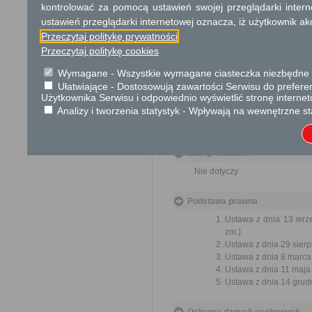
Informacja
kontrolować za pomocą ustawień swojej przeglądarki inter
ustawień przeglądarki internetowej oznacza, iż użytkownik ak
Dodatkowe informac
Przeczytaj politykę prywatności
Przeczytaj politykę cookies
Opłata
Wymagane - Wszystkie wymagane ciasteczka niezbędne do
Brak opłaty
Ułatwiające - Dostosowują zawartości Serwisu do preferen
Użytkownika Serwisu i odpowiednio wyświetlić stronę interne
Tryb odwoławczy
Analizy i tworzenia statystyk - Wpływają na wewnętrzne st
Nie dotyczy
Skargi i wnioski
Nie dotyczy
Podstawa prawna
Ustawa z dnia 13 wrze
zm.)
Ustawa z dnia 29 sierp
Ustawa z dnia 8 marca 
Ustawa z dnia 11 maja
Ustawa z dnia 14 grudn