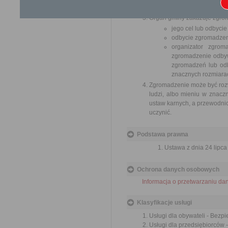
publicznego w trakcie trwan
Organ gminy zakazuje zgrom
jego cel lub odbyci
odbycie zgromadzeni
organizator zgro
zgromadzenie odbywa
zgromadzeń lub odby
znacznych rozmiarac
Zgromadzenie może być rozwi
ludzi, albo mieniu w znac
ustaw karnych, a przewodni
uczynić.
Podstawa prawna
Ustawa z dnia 24 lipca
Ochrona danych osobowych
Informacja o przetwarzaniu d
Klasyfikacje usługi
Usługi dla obywateli - Bezp
Usługi dla przedsiębiorców