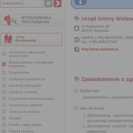
WYSZUKIWARKA
Urząd Gminy Wola
TERYTORIALNA
ul. Radomska 20
26-625 Wolanów
Usługi
telefon: (+48) 486186051, 48
dla obywateli
fax: (+48) 486187941
http://www.wolanow.pl
Architektura i planowanie
przestrzenne
Bezpieczeństwo i zarządzanie
kryzysowe
Drogownictwo
Zawiadomienie o zg
Działalność gospodarcza
Geodezja i Kartografia
Ogólny opis
Geodezja i Kataster
Zawiadomienie o zgromadzeni
Gospodarka nieruchomościami
Konserwacja zabytków
Opis skrócony
Ochrona Środowiska
Zgromadzenia organizowa
Oświata
uprzedniego zawiadomienia 
Podatki i opłaty lokalne
Zgromadzenie powinno by
Polityka lokalowa
publicznych.