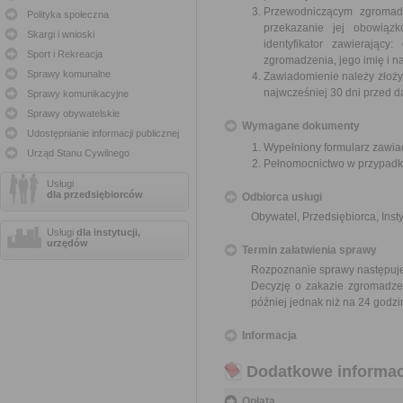
Przewodniczącym zgromadz
Polityka społeczna
przekazanie jej obowią
Skargi i wnioski
identyfikator zawierający
Sport i Rekreacja
zgromadzenia, jego imię i n
Sprawy komunalne
Zawiadomienie należy złożyć
najwcześniej 30 dni przed 
Sprawy komunikacyjne
Sprawy obywatelskie
Wymagane dokumenty
Udostępnianie informacji publicznej
Wypełniony formularz zawia
Urząd Stanu Cywilnego
Pełnomocnictwo w przypadku
Usługi
dla przedsiębiorców
Odbiorca usługi
Obywatel, Przedsiębiorca, Insty
Usługi
dla instytucji,
urzędów
Termin załatwienia sprawy
Rozpoznanie sprawy następuje
Decyzję o zakazie zgromadzen
później jednak niż na 24 god
Informacja
Dodatkowe informac
Opłata