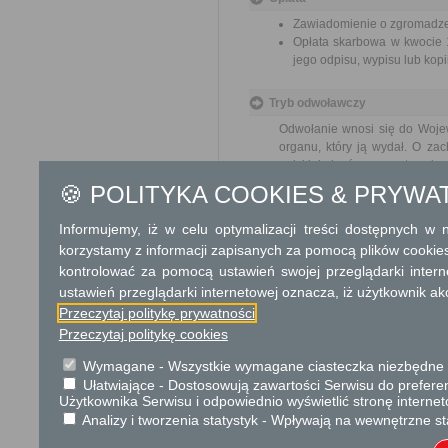
Zawiadomienie o zgromadzen
Opłata skarbowa w kwocie 1
jego odpisu, wypisu lub kopii
Tryb odwoławczy
Odwołanie wnosi się do Woje
organu, który ją wydał. O za
polskiej placówce pocztowej op
Wniesienie odwołania nie wstr
🍪 POLITYKA COOKIES & PRYWA
Skargi i wnioski
Informujemy, iż w celu optymalizacji treści dostępnych w
korzystamy z informacji zapisanych za pomocą plików cookie
Przedmiotem skargi może być
kontrolować za pomocą ustawień swojej przeglądarki inter
pracowników, naruszenie praw
spraw.
ustawień przeglądarki internetowej oznacza, iż użytkownik ak
Przedmiotem wniosku mogą 
Przeczytaj politykę prywatności
usprawnienie pracy i zapobieg
Przeczytaj politykę cookies
Organ właściwy dla załatwien
miesiąca.
Wymagane - Wszystkie wymagane ciasteczka niezbędne do
Ułatwiające - Dostosowują zawartości Serwisu do preferen
Użytkownika Serwisu i odpowiednio wyświetlić stronę interne
Informacje dodatkowe
Analizy i tworzenia statystyk - Wpływają na wewnętrzne st
Organ gminy może delegować
Jeżeli przewidywana liczba 