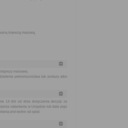
owaną imprezą masową.
 imprezy masowej.
zielenie pełnomocnictwa lub prokury albo
e 14 dni od dnia doręczenia decyzji za
ożenia odwołania w Urzędzie lub data jego
ania jest wolne od opłat.