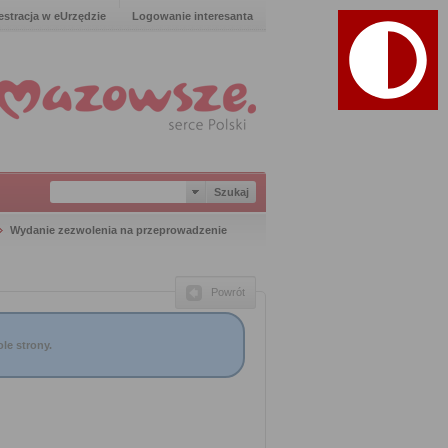
estracja w eUrzędzie
Logowanie interesanta
Wydanie zezwolenia na przeprowadzenie
Powrót
le strony.