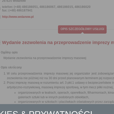
26-625 Wolanów
telefon: (+48) 486186051, 486186067, 486186015, 486186020
fax: (+48) 486187941
http://www.wolanow.pl
OPIS SZCZEGÓŁOWY USŁUGI
Wydanie zezwolenia na przeprowadzenie imprezy 
Ogólny opis
Wydanie zezwolenia na przeprowadzenie imprezy masowej
Opis skrócony
W celu przeprowadzenia imprezy masowej jej organizator jest zobowiąza
zezwolenia nie później niż na 30 dni przed planowanym terminem jej rozpocz
Przez imprezę masową w rozumieniu art. 3 pkt.1 ustawy o bezpieczeństwi
artystyczno-rozrywkową, masową imprezę sportową, w tym mecz piłki nożnej, 
organizowanych w teatrach, operach, operetkach, filharmoniach, kina
galeriach sztuki lub w innych podobnych obiektach,
organizowanych w szkołach i placówkach oświatowych przez zarządza
organizowanych w ramach współzawodnictwa sportowego dzieci i mł
sportowych organizowanych dla sportowców niepełnosprawnych,