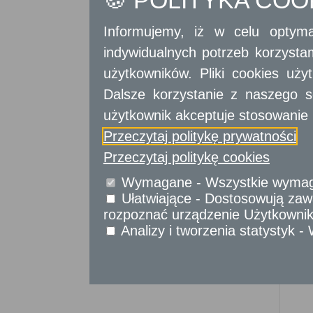
🍪 POLITYKA CO
Sprawy komunikacyjne
Sprawy obywatelskie
Informujemy, iż w celu optyma
Udostępnianie informacji publicznej
indywidualnych potrzeb korzyst
Urząd Stanu Cywilnego
użytkowników. Pliki cookies uż
Usługi
dla przedsiębiorców
Dalsze korzystanie z naszego s
Usługi
dla instytucji,
użytkownik akceptuje stosowanie 
urzędów
Przeczytaj politykę prywatności
Przeczytaj politykę cookies
Wymagane - Wszystkie wymagan
Ułatwiające - Dostosowują zawa
rozpoznać urządzenie Użytkownika
Analizy i tworzenia statystyk 