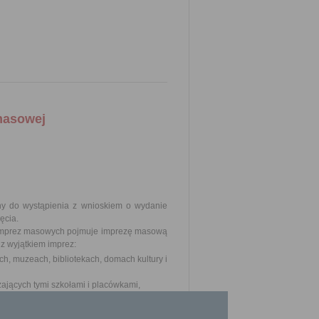
masowej
ny do wystąpienia z wnioskiem o wydanie
ęcia.
e imprez masowych pojmuje imprezę masową
z wyjątkiem imprez:
ch, muzeach, bibliotekach, domach kultury i
jących tymi szkołami i placówkami,
odzieży,