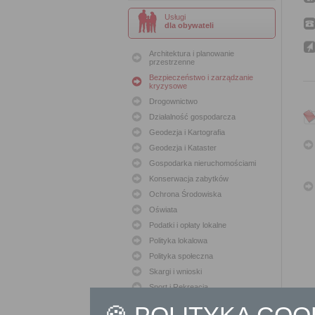
Usługi
dla obywateli
Architektura i planowanie
przestrzenne
Bezpieczeństwo i zarządzanie
kryzysowe
Drogownictwo
Działalność gospodarcza
Geodezja i Kartografia
Geodezja i Kataster
Gospodarka nieruchomościami
Konserwacja zabytków
Ochrona Środowiska
Oświata
Podatki i opłaty lokalne
Polityka lokalowa
Polityka społeczna
Skargi i wnioski
Sport i Rekreacja
Sprawy komunalne