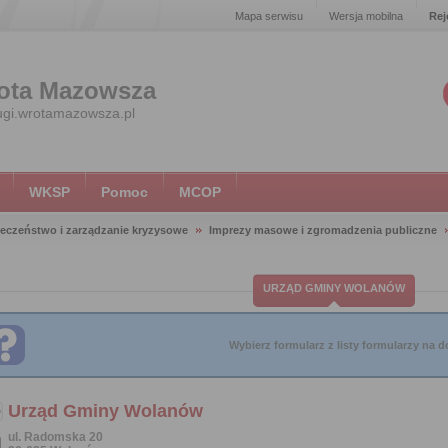
Mapa serwisu
Wersja mobilna
Rej
ota Mazowsza
ugi.wrotamazowsza.pl
WKSP
Pomoc
MCOP
eczeństwo i zarządzanie kryzysowe
Imprezy masowe i zgromadzenia publiczne
URZĄD GMINY WOLANÓW
Wybierz formularz z listy formularzy na do
Urząd Gminy Wolanów
ul. Radomska 20