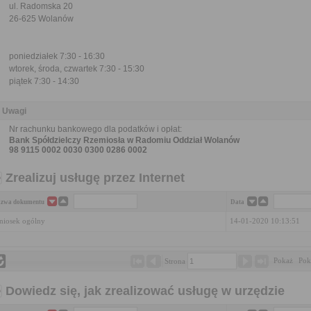
ul. Radomska 20
26-625 Wolanów
poniedziałek 7:30 - 16:30
wtorek, środa, czwartek 7:30 - 15:30
piątek 7:30 - 14:30
Uwagi
Nr rachunku bankowego dla podatków i opłat:
Bank Spółdzielczy Rzemiosła w Radomiu Oddział Wolanów
98 9115 0002 0030 0300 0286 0002
Zrealizuj usługę przez Internet
zwa dokumentu
Data
iosek ogólny
14-01-2020 10:13:51
Pokaż 
Pok
Strona 
Dowiedz się, jak zrealizować usługę w urzędzie