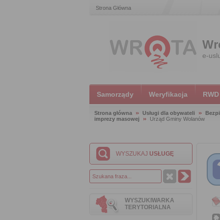
Strona Główna
Wr
e-usl
Samorządy
Weryfikacja
RWD
Strona główna
Usługi dla obywateli
Bezpi
imprezy masowej
Urząd Gminy Wolanów
WYSZUKAJ
USŁUGĘ
WYSZUKIWARKA
TERYTORIALNA