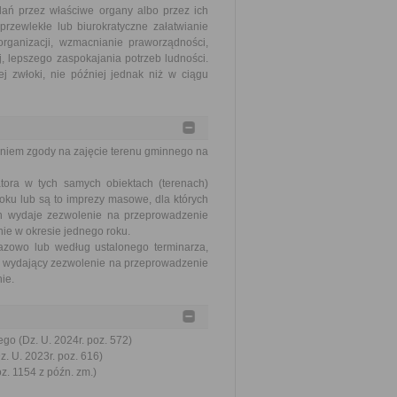
ań przez właściwe organy albo przez ich
rzewlekłe lub biurokratyczne załatwianie
ganizacji, wzmacnianie praworządności,
, lepszego zaspokajania potrzeb ludności.
j zwłoki, nie później jednak niż w ciągu
aniem zgody na zajęcie terenu gminnego na
ora w tych samych obiektach (terenach)
oku lub są to imprezy masowe, dla których
n wydaje zezwolenie na przeprowadzenie
ie w okresie jednego roku.
zowo lub według ustalonego terminarza,
n wydający zezwolenie na przeprowadzenie
ie.
go (Dz. U. 2024r. poz. 572)
. U. 2023r. poz. 616)
oz. 1154 z późn. zm.)