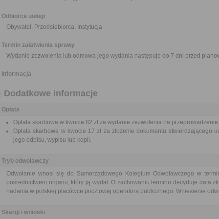
Odbiorca usługi
Obywatel, Przedsiębiorca, Instytucja
Termin załatwienia sprawy
Wydanie zezwolenia lub odmowa jego wydania następuje do 7 dni przed plan
Informacja
Dodatkowe informacje
Opłata
Opłata skarbowa w kwocie 82 zł za wydanie zezwolenia na przeprowadzenie
Opłata skarbowa w kwocie 17 zł za złożenie dokumentu stwierdzającego ud
jego odpisu, wypisu lub kopii.
Tryb odwoławczy
Odwołanie wnosi się do Samorządowego Kolegium Odwoławczego w termini
pośrednictwem organu, który ją wydał. O zachowaniu terminu decyduje data zł
nadania w polskiej placówce pocztowej operatora publicznego. Wniesienie odwoł
Skargi i wnioski