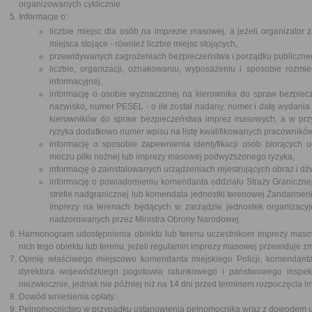
organizowanych cyklicznie.
Informacje o:
liczbie miejsc dla osób na imprezie masowej, a jeżeli organizator
miejsca stojące - również liczbie miejsc stojących,
przewidywanych zagrożeniach bezpieczeństwa i porządku publiczne
liczbie, organizacji, oznakowaniu, wyposażeniu i sposobie rozmi
informacyjnej,
informację o osobie wyznaczonej na kierownika do spraw bezpiecz
nazwisko, numer PESEL - o ile został nadany, numer i datę wydania
kierowników do spraw bezpieczeństwa imprez masowych, a w pr
ryzyka dodatkowo numer wpisu na listę kwalifikowanych pracowników
informację o sposobie zapewnienia identyfikacji osób biorących
meczu piłki nożnej lub imprezy masowej podwyższonego ryzyka,
informację o zainstalowanych urządzeniach rejestrujących obraz i dź
informację o powiadomieniu komendanta oddziału Straży Graniczn
strefie nadgranicznej lub komendata jednostki terenowej Żandarme
imprezy na terenach będących w zarządzie jednostek organizacy
nadzorowanych przez Ministra Obrony Narodowej.
Harmonogram udostępnienia obiektu lub terenu uczestnikom imprezy mas
nich tego obiektu lub terenu, jeżeli regulamin imprezy masowej przewiduje zm
Opinię właściwego miejscowo komendanta miejskiego Policji, komendanta
dyrektora wojewódzkiego pogotowia ratunkowego i państwowego inspekto
niezwłocznie, jednak nie później niż na 14 dni przed terminem rozpoczęcia 
Dowód wniesienia opłaty.
Pełnomocnictwo w przypadku ustanowienia pełnomocnika wraz z dowodem ui