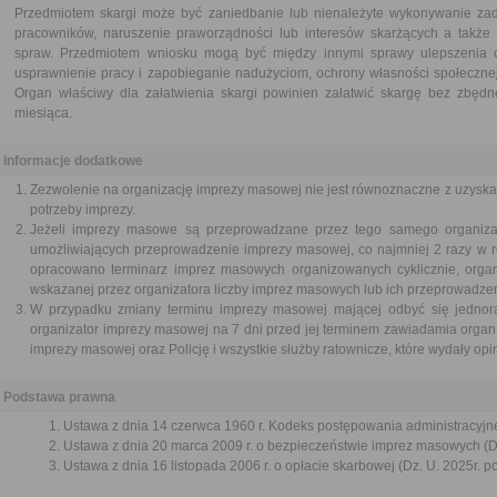
Przedmiotem skargi może być zaniedbanie lub nienależyte wykonywanie zad
pracowników, naruszenie praworządności lub interesów skarżących a także p
spraw. Przedmiotem wniosku mogą być między innymi sprawy ulepszenia or
usprawnienie pracy i zapobieganie nadużyciom, ochrony własności społecznej
Organ właściwy dla załatwienia skargi powinien załatwić skargę bez zbędne
miesiąca.
Informacje dodatkowe
Zezwolenie na organizację imprezy masowej nie jest równoznaczne z uzysk
potrzeby imprezy.
Jeżeli imprezy masowe są przeprowadzane przez tego samego organizat
umożliwiających przeprowadzenie imprezy masowej, co najmniej 2 razy w r
opracowano terminarz imprez masowych organizowanych cyklicznie, orga
wskazanej przez organizatora liczby imprez masowych lub ich przeprowadzen
W przypadku zmiany terminu imprezy masowej mającej odbyć się jednora
organizator imprezy masowej na 7 dni przed jej terminem zawiadamia orga
imprezy masowej oraz Policję i wszystkie służby ratownicze, które wydały opin
Podstawa prawna
Ustawa z dnia 14 czerwca 1960 r. Kodeks postępowania administracyjne
Ustawa z dnia 20 marca 2009 r. o bezpieczeństwie imprez masowych (Dz
Ustawa z dnia 16 listopada 2006 r. o opłacie skarbowej (Dz. U. 2025r. p