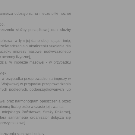
 zamierza udostępnić na meczu piłki nożnej
go,
eszczenia służby porządkowej oraz służby
eństwa, w tym jej dane obejmujące: imię,
 zaświadczenia o ukończeniu szkolenia dla
zypadku imprezy masowej podwyższonego
 ochrony fizycznej,
 udział w imprezie masowej - w przypadku
więk,
ej w przypadku przeprowadzenia imprezy w
rii Wojskowej w przypadku przeprowadzania
jnych podległych, podporządkowanych lub
owej oraz harmonogram opuszczenia przez
ienną liczbę osób w czasie jej trwania.
 miejskiego Państwowej Straży Pożarnej,
ra sanitarnego organizator dołącza się
imprezy masowej.
szczenia stosownej opłaty.